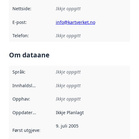
Nettside
:
Ikkje oppgitt
E-post
:
info@kartverket.no
Telefon
:
Ikkje oppgitt
Om dataane
Språk
:
Ikkje oppgitt
Innhaldsleverandørar
Ikkje oppgitt
:
Opphav
:
Ikkje oppgitt
Oppdateringsfrekvens
Ikkje Planlagt
:
9. juli 2005
Først utgjeve
:
Denne datoen seier når dataa i dette datasettet 