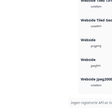
Webside Tiled TIF
bin
octet
Webside Tiled Ge
bin
octet
Webside
png
png
Webside
bin
jpeg
Webside Jpeg200
bin
octet
Ingen registrerte API-ar ti