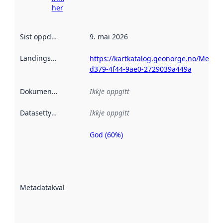
her
Sist oppdatert
:
9. mai 2026
Landingsside
:
https://kartkatalog.geonorge.no/Metad
d379-4f44-9ae0-2729039a449a
Dokumentasjon
:
Ikkje oppgitt
Datasettype
:
Ikkje oppgitt
God (60%)
Metadatakvalitet
er ein indikator
på kor godt
datasettene er
beskrive ved
Metadatakvalitet
:
hjelp av
metadata.
Les meir om