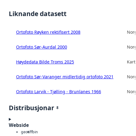
Liknande datasett
Ortofoto Røyken rektifisert 2008
Norg
Ortofoto Sør-Aurdal 2000
Norg
Høydedata Bilde Troms 2025
Kart
Ortofoto Sør-Varanger midlertidig ortofoto 2021
Norg
Ortofoto Larvik - Tjølling - Brunlanes 1966
Norg
Distribusjonar
8
Webside
geotiff
bin