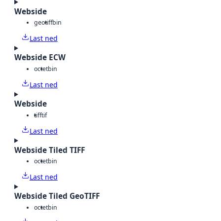
Webside
geotiff
bin
Last ned
Webside ECW
octet
bin
Last ned
Webside
tiff
tif
Last ned
Webside Tiled TIFF
octet
bin
Last ned
Webside Tiled GeoTIFF
octet
bin