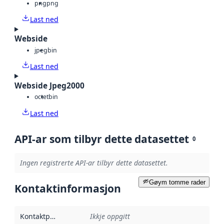
png
png
Last ned
Webside
jpeg
bin
Last ned
Webside Jpeg2000
octet
bin
Last ned
API-ar som tilbyr dette datasettet
0
Ingen registrerte API-ar tilbyr dette datasettet.
Gøym tomme rader
Kontaktinformasjon
Kontaktpunkt
:
Ikkje oppgitt