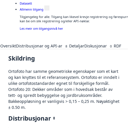
Datasett
Allmenn tilgang
Tilgjengeleg for alle. Tilgang kan likevel krevje registrering og førespu
kan be om slik registrering og/eller API-nøklar.
Les meir om tilgangsnivå her
Oversikt
Distribusjonar og API-ar
Detaljar
Diskusjonar
RDF
8
0
Skildring
Ortofoto har samme geometriske egenskaper som et kart
og kan knyttes til et referansesystem. Ortofoto er inndelt i
ulike ortofotostandarder egnet til forskjellige formål.
Ortofoto 20: Dekker områder som i hovedsak består av
tett- og spredt bebyggelse og jordbruksområder.
Bakkeoppløsning er vanligvis > 0,15 – 0,25 m. Nøyaktighet
± 0.50 m.
Distribusjonar
8