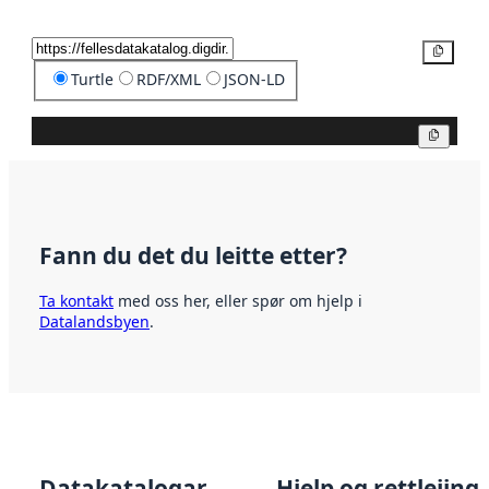
Kopier
Turtle
RDF/XML
JSON-LD
Kopier
Fann du det du leitte etter?
Ta kontakt
med oss her, eller spør om hjelp i
Datalandsbyen
.
Datakatalogar
Hjelp og rettleiing