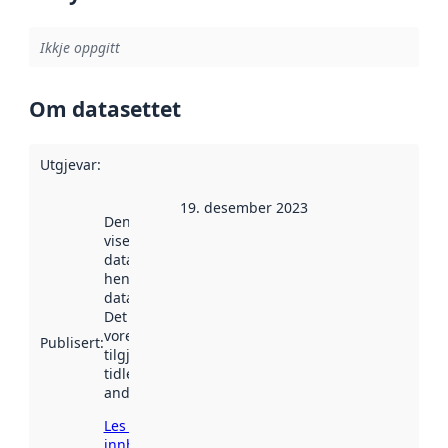
Ikkje oppgitt
Om datasettet
Utgjevar
:
19. desember 2023
Denne datoen
viser når
datasettet vart
henta inn av
data.norge.no.
Det kan ha
vore
Publisert
:
tilgjengeleg
tidlegare
andre stader.
Les meir om
innhenting