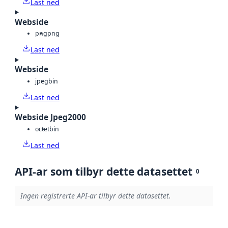
Last ned
Webside
png
png
Last ned
Webside
jpeg
bin
Last ned
Webside Jpeg2000
octet
bin
Last ned
API-ar som tilbyr dette datasettet
0
Ingen registrerte API-ar tilbyr dette datasettet.