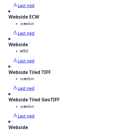
Last ned
Webside ECW
octet
bin
Last ned
Webside
tiff
tif
Last ned
Webside Tiled TIFF
octet
bin
Last ned
Webside Tiled GeoTIFF
octet
bin
Last ned
Webside