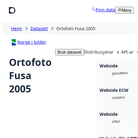
Hopp til hovudinnhald
Finn data
Meny
Heim
Datasett
Ortofoto Fusa 2005
Norge i bilder
Distribusjonar
API-ar
Bruk datasett
8
Ortofoto
Webside
Fusa
bin
geotiff
2005
Webside ECW
bin
octet
Webside
tif
tiff