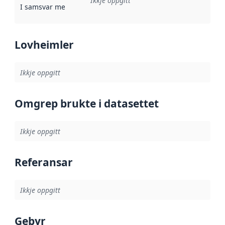
Ikkje oppgitt
I samsvar med
:
Referanse til ei implementeringsregel eller an
Lovheimler
Ikkje oppgitt
Omgrep brukte i datasettet
Ikkje oppgitt
Referansar
Ikkje oppgitt
Gebyr