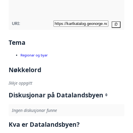
metadatakvalitet
her
URI:
Kopier
Tema
Regionar og byar
Nøkkelord
Ikkje oppgitt
Diskusjonar på Datalandsbyen
0
Ingen diskusjonar funne
Kva er Datalandsbyen?