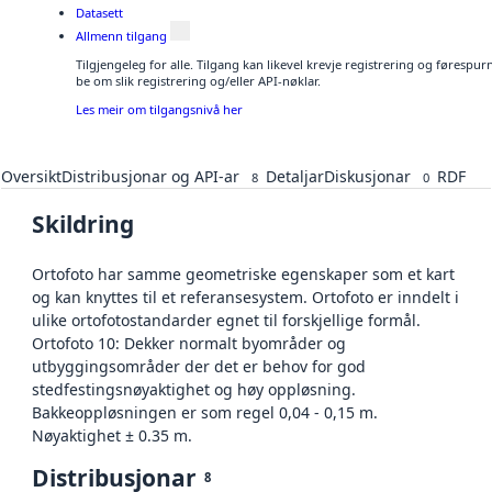
Datasett
Allmenn tilgang
Tilgjengeleg for alle. Tilgang kan likevel krevje registrering og førespu
be om slik registrering og/eller API-nøklar.
Les meir om tilgangsnivå her
Oversikt
Distribusjonar og API-ar
Detaljar
Diskusjonar
RDF
8
0
Skildring
Ortofoto har samme geometriske egenskaper som et kart
og kan knyttes til et referansesystem. Ortofoto er inndelt i
ulike ortofotostandarder egnet til forskjellige formål.
Ortofoto 10: Dekker normalt byområder og
utbyggingsområder der det er behov for god
stedfestingsnøyaktighet og høy oppløsning.
Bakkeoppløsningen er som regel 0,04 - 0,15 m.
Nøyaktighet ± 0.35 m.
Distribusjonar
8