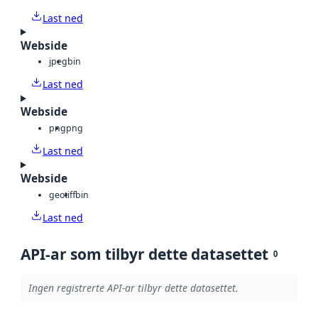
Last ned
Webside
jpeg
bin
Last ned
Webside
png
png
Last ned
Webside
geotiff
bin
Last ned
API-ar som tilbyr dette datasettet
0
Ingen registrerte API-ar tilbyr dette datasettet.