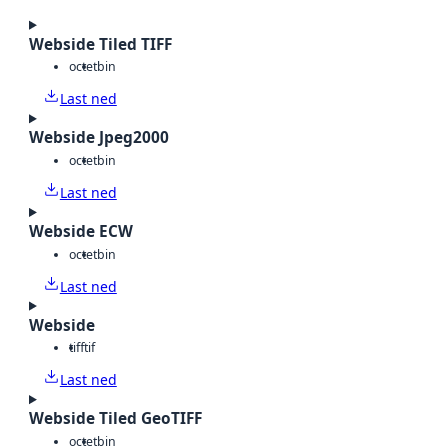
Webside Tiled TIFF
octet
bin
Last ned
Webside Jpeg2000
octet
bin
Last ned
Webside ECW
octet
bin
Last ned
Webside
tiff
tif
Last ned
Webside Tiled GeoTIFF
octet
bin