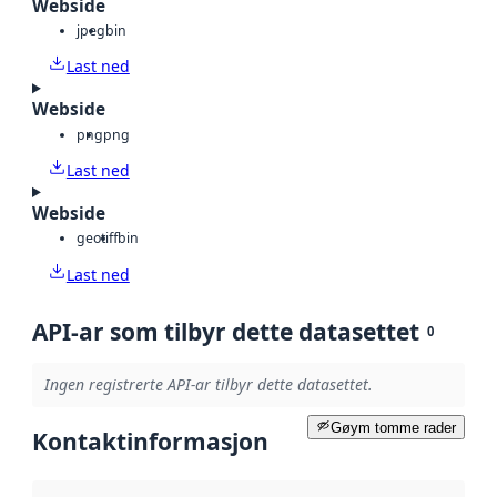
Webside
jpeg
bin
Last ned
Webside
png
png
Last ned
Webside
geotiff
bin
Last ned
API-ar som tilbyr dette datasettet
0
Ingen registrerte API-ar tilbyr dette datasettet.
Gøym tomme rader
Kontaktinformasjon