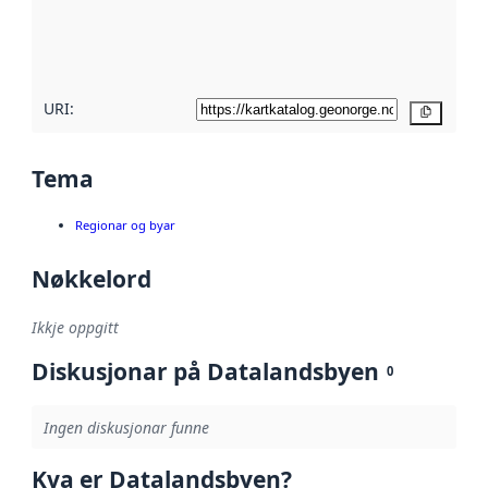
Les meir om
metadatakvalitet
her
URI:
Kopier
Tema
Regionar og byar
Nøkkelord
Ikkje oppgitt
Diskusjonar på Datalandsbyen
0
Ingen diskusjonar funne
Kva er Datalandsbyen?