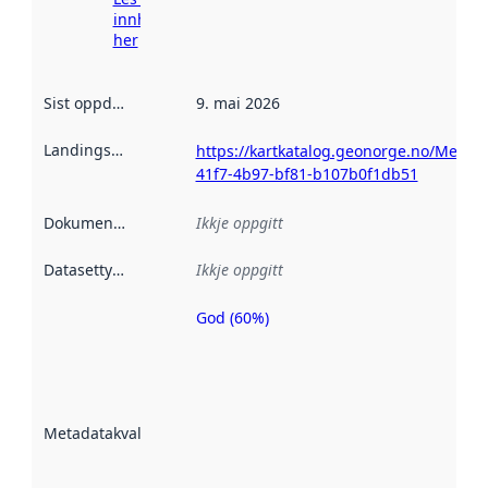
innhenting
her
Sist oppdatert
:
9. mai 2026
Landingsside
:
https://kartkatalog.geonorge.no/Metad
41f7-4b97-bf81-b107b0f1db51
Dokumentasjon
:
Ikkje oppgitt
Datasettype
:
Ikkje oppgitt
God (60%)
Metadatakvalitet
er ein indikator
på kor godt
datasettene er
beskrive ved
Metadatakvalitet
:
hjelp av
metadata.