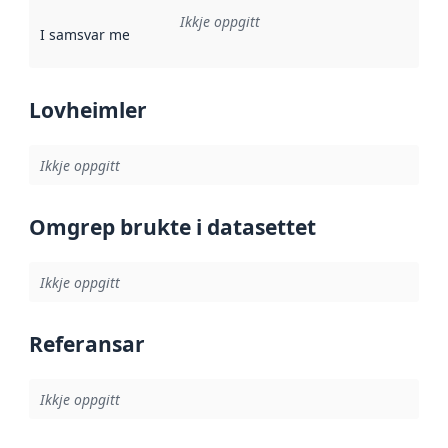
Ikkje oppgitt
I samsvar med
:
Referanse til ei implementeringsregel eller an
Lovheimler
Ikkje oppgitt
Omgrep brukte i datasettet
Ikkje oppgitt
Referansar
Ikkje oppgitt