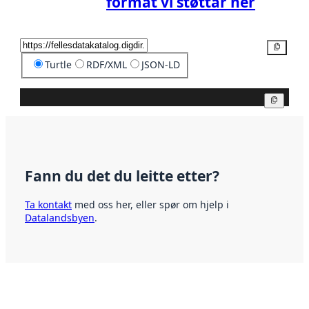
format vi støttar her
Kopier
Turtle
RDF/XML
JSON-LD
Kopier
Fann du det du leitte etter?
Ta kontakt
med oss her, eller spør om hjelp i
Datalandsbyen
.