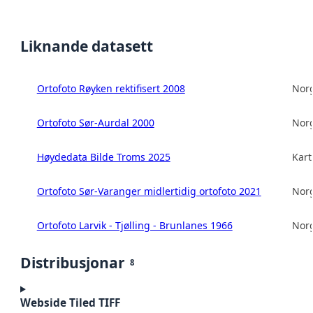
Liknande datasett
Ortofoto Røyken rektifisert 2008
Norg
Ortofoto Sør-Aurdal 2000
Norg
Høydedata Bilde Troms 2025
Kart
Ortofoto Sør-Varanger midlertidig ortofoto 2021
Norg
Ortofoto Larvik - Tjølling - Brunlanes 1966
Norg
Distribusjonar
8
Webside Tiled TIFF