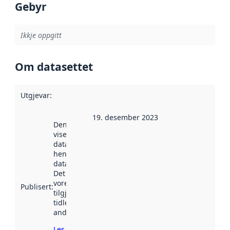
Gebyr
Ikkje oppgitt
Om datasettet
Utgjevar
:
19. desember 2023
Denne datoen
viser når
datasettet vart
henta inn av
data.norge.no.
Det kan ha
vore
Publisert
:
tilgjengeleg
tidlegare
andre stader.
Les meir om