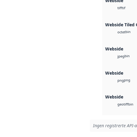
Webside
tif
tiff
Webside Tiled 
bin
octet
Webside
bin
jpeg
Webside
png
png
Webside
bin
geotiff
Ingen registrerte API-a