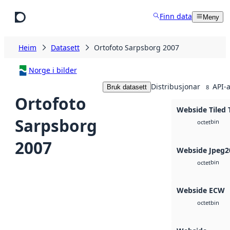
Hopp til hovudinnhald
Finn data
Meny
Heim
Datasett
Ortofoto Sarpsborg 2007
Norge i bilder
Distribusjonar
API-a
Bruk datasett
8
Ortofoto
Webside Tiled 
Sarpsborg
bin
octet
2007
Webside Jpeg2
bin
octet
Webside ECW
bin
octet