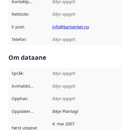
Kontaktpunkt
:
Ikkje oppgitt
Nettside
:
Ikkje oppgitt
E-post
:
info@kartverket.no
Telefon
:
Ikkje oppgitt
Om dataane
Språk
:
Ikkje oppgitt
Innhaldsleverandørar
Ikkje oppgitt
:
Opphav
:
Ikkje oppgitt
Oppdateringsfrekvens
Ikkje Planlagt
:
4. mai 2007
Først utgjeve
:
Denne datoen seier når dataa i dette datasettet 