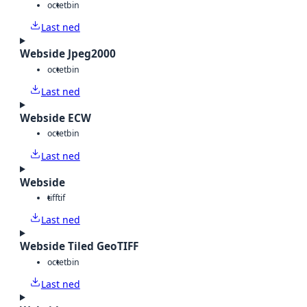
octet
bin
Last ned
Webside Jpeg2000
octet
bin
Last ned
Webside ECW
octet
bin
Last ned
Webside
tiff
tif
Last ned
Webside Tiled GeoTIFF
octet
bin
Last ned