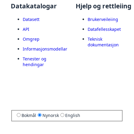
Datakatalogar
Hjelp og rettleiing
Datasett
Brukerveileiing
API
Datafellesskapet
Omgrep
Teknisk
dokumentasjon
Informasjonsmodellar
Tenester og
hendingar
Bokmål
Nynorsk
English