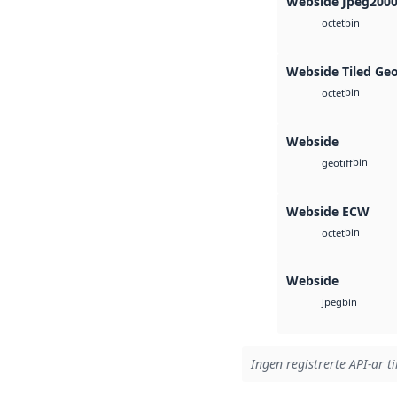
Webside Jpeg200
bin
octet
Webside Tiled Ge
bin
octet
Webside
bin
geotiff
Webside ECW
bin
octet
Webside
bin
jpeg
Ingen registrerte API-ar ti