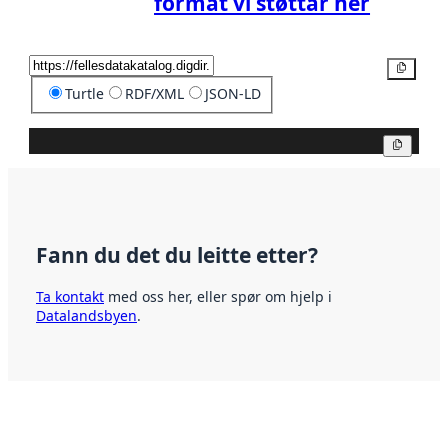
format vi støttar her
Kopier
Turtle
RDF/XML
JSON-LD
Kopier
Fann du det du leitte etter?
Ta kontakt
med oss her, eller spør om hjelp i
Datalandsbyen
.