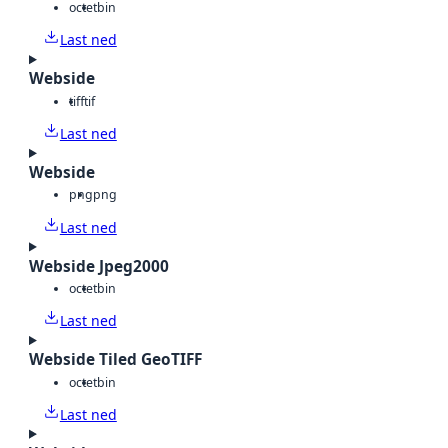
octet
bin
Last ned
Webside
tiff
tif
Last ned
Webside
png
png
Last ned
Webside Jpeg2000
octet
bin
Last ned
Webside Tiled GeoTIFF
octet
bin
Last ned