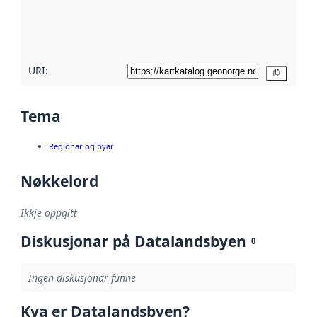
Les meir om
metadatakvalitet
her
URI:
Kopier
Tema
Regionar og byar
Nøkkelord
Ikkje oppgitt
Diskusjonar på Datalandsbyen
0
Ingen diskusjonar funne
Kva er Datalandsbyen?