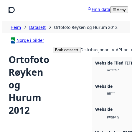
Hopp til hovudinnhald
Finn data
Meny
Heim
Datasett
Ortofoto Røyken og Hurum 2012
Norge i bilder
Distribusjonar
API-ar
Bruk datasett
8
Ortofoto
Webside Tiled TIF
Røyken
bin
octet
og
Webside
tif
Hurum
tiff
2012
Webside
png
png