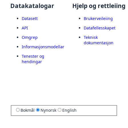
Datakatalogar
Hjelp og rettleiing
Datasett
Brukerveileiing
API
Datafellesskapet
Omgrep
Teknisk
dokumentasjon
Informasjonsmodellar
Tenester og
hendingar
Bokmål
Nynorsk
English