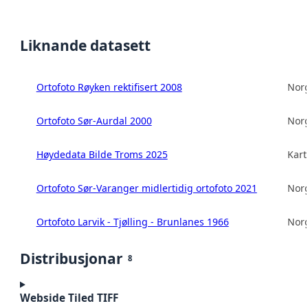
Liknande datasett
Ortofoto Røyken rektifisert 2008
Norg
Ortofoto Sør-Aurdal 2000
Norg
Høydedata Bilde Troms 2025
Kart
Ortofoto Sør-Varanger midlertidig ortofoto 2021
Norg
Ortofoto Larvik - Tjølling - Brunlanes 1966
Norg
Distribusjonar
8
Webside Tiled TIFF