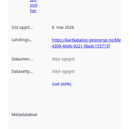
innhenting
her
Sist oppdatert
:
9. mai 2026
Landingsside
:
https://kartkatalog.geonorge.no/Metada
4309-46d6-9221-f8adc155715f
Dokumentasjon
:
Ikkje oppgitt
Datasettype
:
Ikkje oppgitt
God (60%)
Metadatakvalitet
er ein indikator
på kor godt
datasettene er
beskrive ved
Metadatakvalitet
:
hjelp av
metadata.