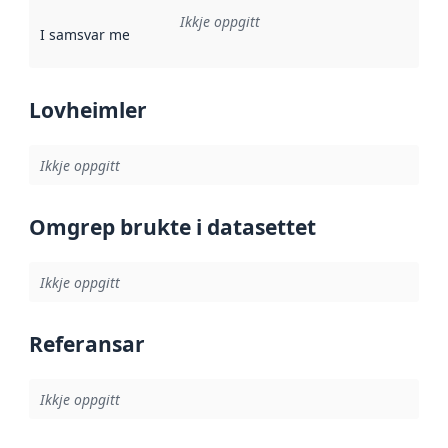
Ikkje oppgitt
I samsvar med
:
Referanse til ei implementeringsregel eller an
Lovheimler
Ikkje oppgitt
Omgrep brukte i datasettet
Ikkje oppgitt
Referansar
Ikkje oppgitt