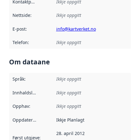
Kontaktpunkt
:
Ikkje oppgitt
Nettside
:
Ikkje oppgitt
E-post
:
info@kartverket.no
Telefon
:
Ikkje oppgitt
Om dataane
Språk
:
Ikkje oppgitt
Innhaldsleverandørar
Ikkje oppgitt
:
Opphav
:
Ikkje oppgitt
Oppdateringsfrekvens
Ikkje Planlagt
:
28. april 2012
Først utgjeve
:
Denne datoen seier når dataa i dette datasettet 