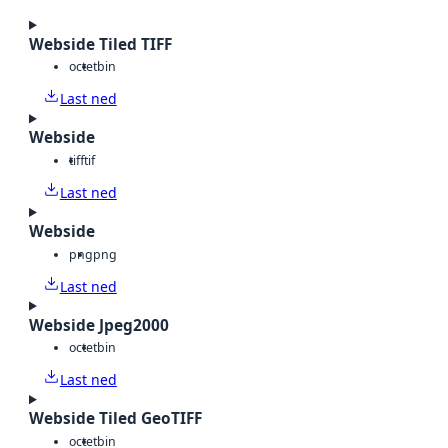
Webside Tiled TIFF
octet
bin
Last ned
Webside
tiff
tif
Last ned
Webside
png
png
Last ned
Webside Jpeg2000
octet
bin
Last ned
Webside Tiled GeoTIFF
octet
bin