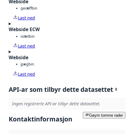
Webside
geotiff
bin
Last ned
Webside ECW
octet
bin
Last ned
Webside
jpeg
bin
Last ned
API-ar som tilbyr dette datasettet
0
Ingen registrerte API-ar tilbyr dette datasettet.
Gøym tomme rader
Kontaktinformasjon