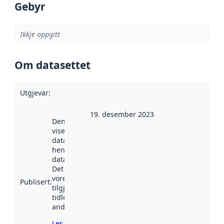
Gebyr
Ikkje oppgitt
Om datasettet
Utgjevar
:
19. desember 2023
Denne datoen
viser når
datasettet vart
henta inn av
data.norge.no.
Det kan ha
vore
Publisert
:
tilgjengeleg
tidlegare
andre stader.
Les meir om