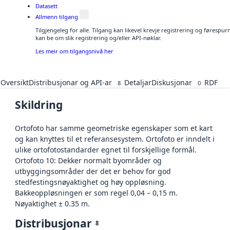
Datasett
Allmenn tilgang
Tilgjengeleg for alle. Tilgang kan likevel krevje registrering og førespu
kan be om slik registrering og/eller API-nøklar.
Les meir om tilgangsnivå her
Oversikt
Distribusjonar og API-ar
Detaljar
Diskusjonar
RDF
8
0
Skildring
Ortofoto har samme geometriske egenskaper som et kart
og kan knyttes til et referansesystem. Ortofoto er inndelt i
ulike ortofotostandarder egnet til forskjellige formål.
Ortofoto 10: Dekker normalt byområder og
utbyggingsområder der det er behov for god
stedfestingsnøyaktighet og høy oppløsning.
Bakkeoppløsningen er som regel 0,04 – 0,15 m.
Nøyaktighet ± 0.35 m.
Distribusjonar
8