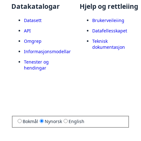
Datakatalogar
Hjelp og rettleiing
Datasett
Brukerveileiing
API
Datafellesskapet
Omgrep
Teknisk
dokumentasjon
Informasjonsmodellar
Tenester og
hendingar
Bokmål
Nynorsk
English