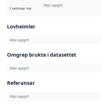
Ikkje oppgitt
I samsvar med
:
Referanse til ei implementeringsregel eller an
Lovheimler
Ikkje oppgitt
Omgrep brukte i datasettet
Ikkje oppgitt
Referansar
Ikkje oppgitt