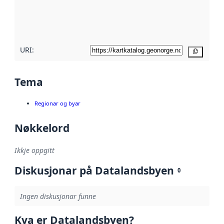
Les meir om
metadatakvalitet
her
URI:
Kopier
Tema
Regionar og byar
Nøkkelord
Ikkje oppgitt
Diskusjonar på Datalandsbyen
0
Ingen diskusjonar funne
Kva er Datalandsbyen?