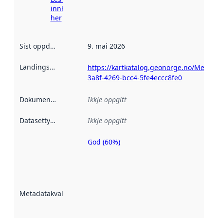
innhenting
her
Sist oppdatert
:
9. mai 2026
Landingsside
:
https://kartkatalog.geonorge.no/Metad
3a8f-4269-bcc4-5fe4eccc8fe0
Dokumentasjon
:
Ikkje oppgitt
Datasettype
:
Ikkje oppgitt
God (60%)
Metadatakvalitet
er ein indikator
på kor godt
datasettene er
beskrive ved
Metadatakvalitet
:
hjelp av
metadata.