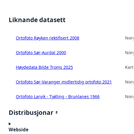
Liknande datasett
Ortofoto Røyken rektifisert 2008
Norg
Ortofoto Sør-Aurdal 2000
Norg
Høydedata Bilde Troms 2025
Kart
Ortofoto Sør-Varanger midlertidig ortofoto 2021
Norg
Ortofoto Larvik - Tjølling - Brunlanes 1966
Norg
Distribusjonar
8
Webside