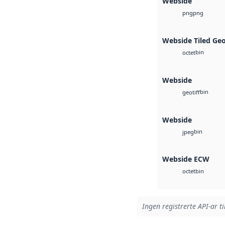
Webside
png
png
Webside Tiled Ge
bin
octet
Webside
bin
geotiff
Webside
bin
jpeg
Webside ECW
bin
octet
Ingen registrerte API-ar ti