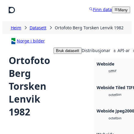
Hopp til hovudinnhald
Finn data
Meny
Heim
Datasett
Ortofoto Berg Torsken Lenvik 1982
Norge i bilder
Distribusjonar
API-ar
Bruk datasett
8
Ortofoto
Webside
Berg
tif
tiff
Torsken
Webside Tiled TIF
bin
Lenvik
octet
1982
Webside Jpeg200
bin
octet