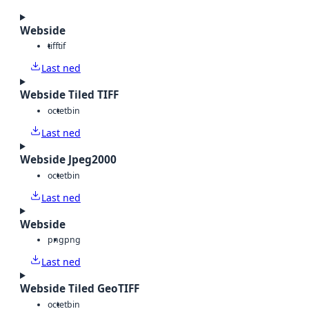
Webside
tiff
tif
Last ned
Webside Tiled TIFF
octet
bin
Last ned
Webside Jpeg2000
octet
bin
Last ned
Webside
png
png
Last ned
Webside Tiled GeoTIFF
octet
bin