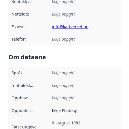
Kontaktpunkt
:
Ikkje oppgitt
Nettside
:
Ikkje oppgitt
E-post
:
info@kartverket.no
Telefon
:
Ikkje oppgitt
Om dataane
Språk
:
Ikkje oppgitt
Innhaldsleverandørar
Ikkje oppgitt
:
Opphav
:
Ikkje oppgitt
Oppdateringsfrekvens
Ikkje Planlagt
:
6. august 1982
Først utgjeve
:
Denne datoen seier når dataa i dette datasettet 