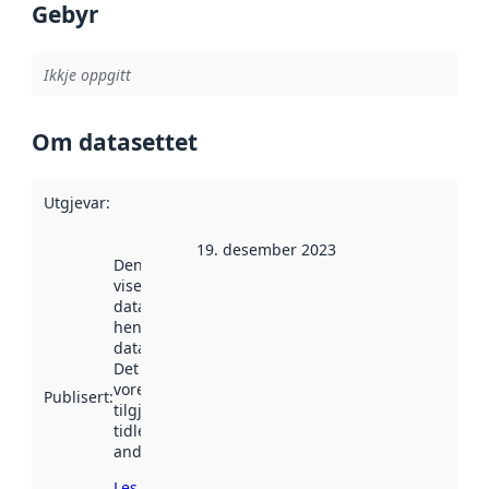
Gebyr
Ikkje oppgitt
Om datasettet
Utgjevar
:
19. desember 2023
Denne datoen
viser når
datasettet vart
henta inn av
data.norge.no.
Det kan ha
vore
Publisert
:
tilgjengeleg
tidlegare
andre stader.
Les meir om