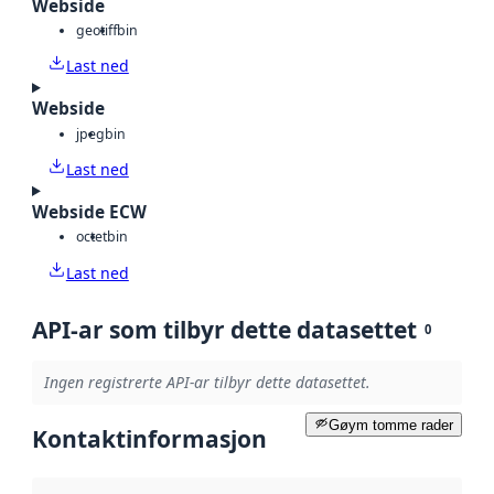
Webside
geotiff
bin
Last ned
Webside
jpeg
bin
Last ned
Webside ECW
octet
bin
Last ned
API-ar som tilbyr dette datasettet
0
Ingen registrerte API-ar tilbyr dette datasettet.
Gøym tomme rader
Kontaktinformasjon