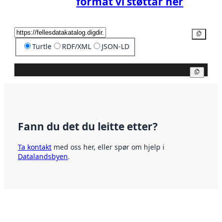
format vi støttar her
Kopier
Turtle
RDF/XML
JSON-LD
Kopier
Fann du det du leitte etter?
Ta kontakt
med oss her, eller spør om hjelp i
Datalandsbyen
.