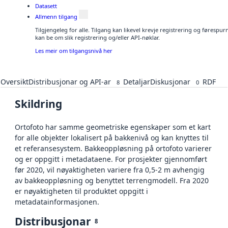
Datasett
Allmenn tilgang
Tilgjengeleg for alle. Tilgang kan likevel krevje registrering og førespu
kan be om slik registrering og/eller API-nøklar.
Les meir om tilgangsnivå her
Oversikt
Distribusjonar og API-ar
Detaljar
Diskusjonar
RDF
8
0
Skildring
Ortofoto har samme geometriske egenskaper som et kart
for alle objekter lokalisert på bakkenivå og kan knyttes til
et referansesystem. Bakkeoppløsning på ortofoto varierer
og er oppgitt i metadataene. For prosjekter gjennomført
før 2020, vil nøyaktigheten variere fra 0,5-2 m avhengig
av bakkeoppløsning og benyttet terrengmodell. Fra 2020
er nøyaktigheten til produktet oppgitt i
metadatainformasjonen.
Distribusjonar
8