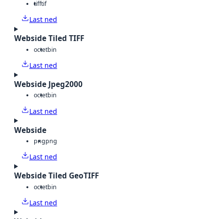
tiff
tif
Last ned
Webside Tiled TIFF
octet
bin
Last ned
Webside Jpeg2000
octet
bin
Last ned
Webside
png
png
Last ned
Webside Tiled GeoTIFF
octet
bin
Last ned