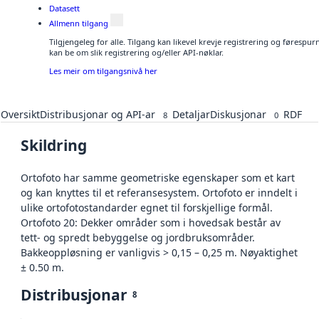
Datasett
Allmenn tilgang
Tilgjengeleg for alle. Tilgang kan likevel krevje registrering og førespu
kan be om slik registrering og/eller API-nøklar.
Les meir om tilgangsnivå her
Oversikt
Distribusjonar og API-ar
Detaljar
Diskusjonar
RDF
8
0
Skildring
Ortofoto har samme geometriske egenskaper som et kart
og kan knyttes til et referansesystem. Ortofoto er inndelt i
ulike ortofotostandarder egnet til forskjellige formål.
Ortofoto 20: Dekker områder som i hovedsak består av
tett- og spredt bebyggelse og jordbruksområder.
Bakkeoppløsning er vanligvis > 0,15 – 0,25 m. Nøyaktighet
± 0.50 m.
Distribusjonar
8