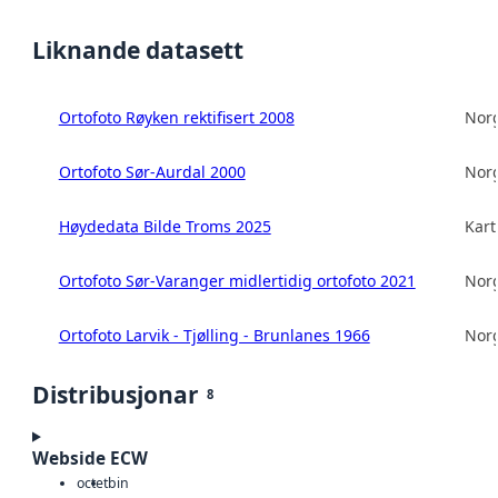
Liknande datasett
Ortofoto Røyken rektifisert 2008
Norg
Ortofoto Sør-Aurdal 2000
Norg
Høydedata Bilde Troms 2025
Kart
Ortofoto Sør-Varanger midlertidig ortofoto 2021
Norg
Ortofoto Larvik - Tjølling - Brunlanes 1966
Norg
Distribusjonar
8
Webside ECW
octet
bin