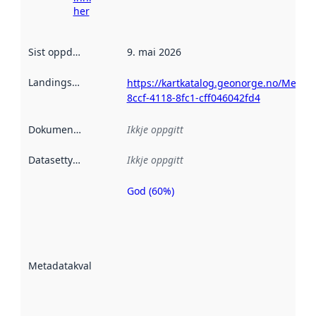
her
Sist oppdatert
:
9. mai 2026
Landingsside
:
https://kartkatalog.geonorge.no/Metad
8ccf-4118-8fc1-cff046042fd4
Dokumentasjon
:
Ikkje oppgitt
Datasettype
:
Ikkje oppgitt
God (60%)
Metadatakvalitet
er ein indikator
på kor godt
datasettene er
beskrive ved
Metadatakvalitet
:
hjelp av
metadata.
Les meir om