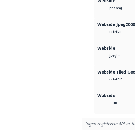
Webside
png
png
Webside Jpeg200
bin
octet
Webside
bin
jpeg
Webside Tiled Ge
bin
octet
Webside
tif
tiff
Ingen registrerte API-ar ti