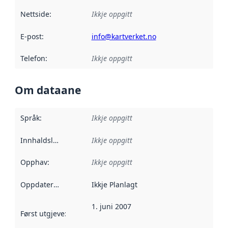
Nettside
:
Ikkje oppgitt
E-post
:
info@kartverket.no
Telefon
:
Ikkje oppgitt
Om dataane
Språk
:
Ikkje oppgitt
Innhaldsleverandørar
Ikkje oppgitt
:
Opphav
:
Ikkje oppgitt
Oppdateringsfrekvens
Ikkje Planlagt
:
1. juni 2007
Først utgjeve
:
Denne datoen seier når dataa i dette datasettet 