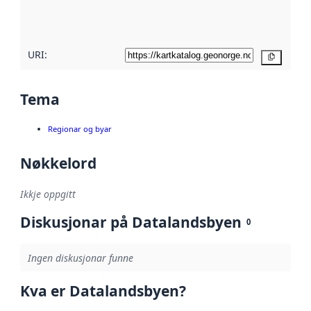
metadatakvalitet
her
URI:
Kopier
Tema
Regionar og byar
Nøkkelord
Ikkje oppgitt
Diskusjonar på Datalandsbyen
0
Ingen diskusjonar funne
Kva er Datalandsbyen?