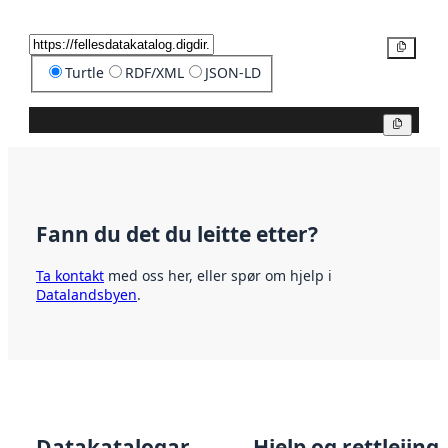
Kopier
Turtle
RDF/XML
JSON-LD
Kopier
Fann du det du leitte etter?
Ta kontakt
med oss her, eller spør om hjelp i
Datalandsbyen
.
Datakatalogar
Hjelp og rettleiing