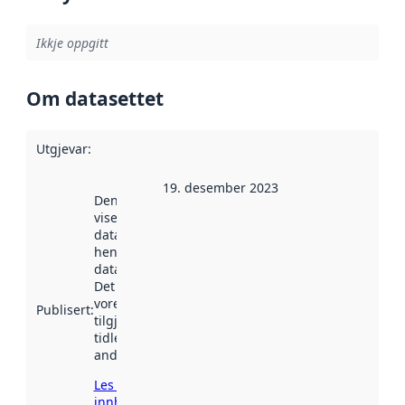
Ikkje oppgitt
Om datasettet
Utgjevar
:
19. desember 2023
Denne datoen
viser når
datasettet vart
henta inn av
data.norge.no.
Det kan ha
vore
Publisert
:
tilgjengeleg
tidlegare
andre stader.
Les meir om
innhenting