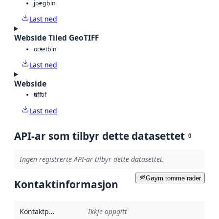
jpeg
bin
Last ned
Webside Tiled GeoTIFF
octet
bin
Last ned
Webside
tiff
tif
Last ned
API-ar som tilbyr dette datasettet
0
Ingen registrerte API-ar tilbyr dette datasettet.
Gøym tomme rader
Kontaktinformasjon
Kontaktpunkt
:
Ikkje oppgitt