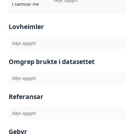
Ikkje oppgitt
I samsvar med
:
Referanse til ei implementeringsregel eller an
Lovheimler
Ikkje oppgitt
Omgrep brukte i datasettet
Ikkje oppgitt
Referansar
Ikkje oppgitt
Gebyr