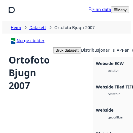
Hopp til hovudinnhald
Finn data
Meny
Heim
Datasett
Ortofoto Bjugn 2007
Norge i bilder
Distribusjonar
API-ar
Bruk datasett
8
Ortofoto
Webside ECW
Bjugn
bin
octet
2007
Webside Tiled TIF
bin
octet
Webside
bin
geotiff