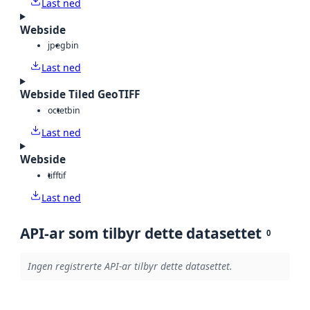
Last ned
Webside
jpeg
bin
Last ned
Webside Tiled GeoTIFF
octet
bin
Last ned
Webside
tiff
tif
Last ned
API-ar som tilbyr dette datasettet
0
Ingen registrerte API-ar tilbyr dette datasettet.