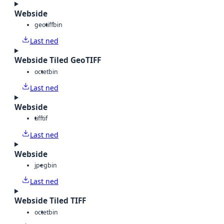
Webside
geotiff
bin
Last ned
Webside Tiled GeoTIFF
octet
bin
Last ned
Webside
tiff
tif
Last ned
Webside
jpeg
bin
Last ned
Webside Tiled TIFF
octet
bin