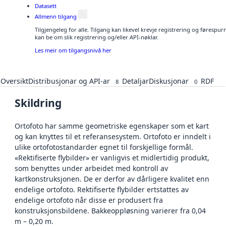
Datasett
Allmenn tilgang
Tilgjengeleg for alle. Tilgang kan likevel krevje registrering og førespu
kan be om slik registrering og/eller API-nøklar.
Les meir om tilgangsnivå her
Oversikt
Distribusjonar og API-ar
Detaljar
Diskusjonar
RDF
8
0
Skildring
Ortofoto har samme geometriske egenskaper som et kart
og kan knyttes til et referansesystem. Ortofoto er inndelt i
ulike ortofotostandarder egnet til forskjellige formål.
«Rektifiserte flybilder» er vanligvis et midlertidig produkt,
som benyttes under arbeidet med kontroll av
kartkonstruksjonen. De er derfor av dårligere kvalitet enn
endelige ortofoto. Rektifiserte flybilder ertstattes av
endelige ortofoto når disse er produsert fra
konstruksjonsbildene. Bakkeoppløsning varierer fra 0,04
m – 0,20 m.