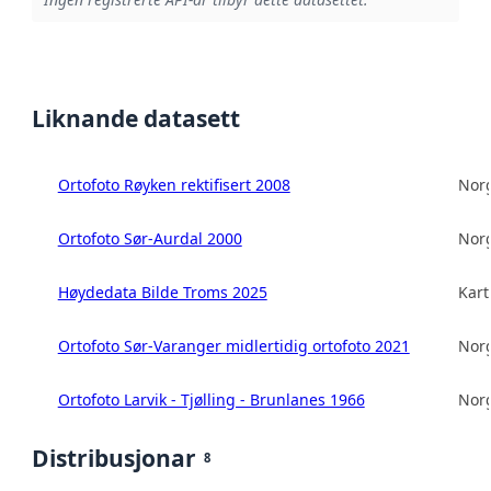
Liknande datasett
Ortofoto Røyken rektifisert 2008
Norg
Ortofoto Sør-Aurdal 2000
Norg
Høydedata Bilde Troms 2025
Kart
Ortofoto Sør-Varanger midlertidig ortofoto 2021
Norg
Ortofoto Larvik - Tjølling - Brunlanes 1966
Norg
Distribusjonar
8