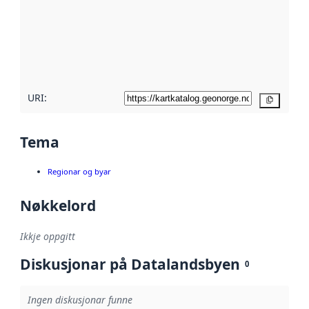
metadata.
Les meir om
metadatakvalitet
her
URI:
Kopier
Tema
Regionar og byar
Nøkkelord
Ikkje oppgitt
Diskusjonar på Datalandsbyen
0
Ingen diskusjonar funne