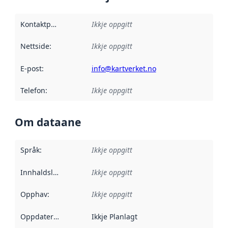
Kontaktpunkt
:
Ikkje oppgitt
Nettside
:
Ikkje oppgitt
E-post
:
info@kartverket.no
Telefon
:
Ikkje oppgitt
Om dataane
Språk
:
Ikkje oppgitt
Innhaldsleverandørar
Ikkje oppgitt
:
Opphav
:
Ikkje oppgitt
Oppdateringsfrekvens
Ikkje Planlagt
: