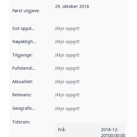
29. oktober 2018
Først utgjeve
:
Denne datoen seier når dataa i dette datasettet 
Sist oppdatert
:
Ikkje oppgitt
Nøyaktigheit
:
Ikkje oppgitt
Tilgjenge
:
Ikkje oppgitt
Fullstendigheit
:
Ikkje oppgitt
Aktualitet
:
Ikkje oppgitt
Relevans
:
Ikkje oppgitt
Geografisk område
:
Ikkje oppgitt
Tidsrom
:
Frå
:
2018-12-
20T00:00:00Z