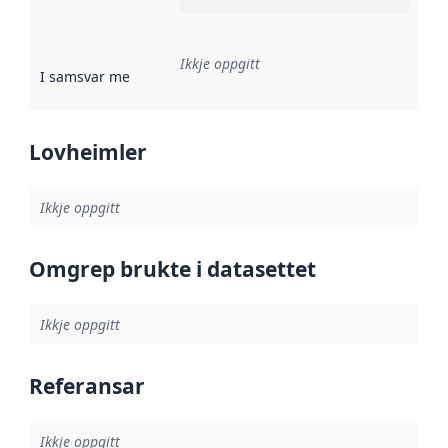
Ikkje oppgitt
I samsvar med
:
Referanse til ei implementeringsregel eller an
Lovheimler
Ikkje oppgitt
Omgrep brukte i datasettet
Ikkje oppgitt
Referansar
Ikkje oppgitt