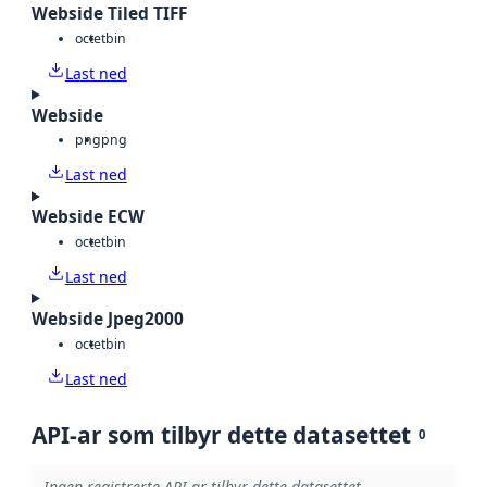
Webside Tiled TIFF
octet
bin
Last ned
Webside
png
png
Last ned
Webside ECW
octet
bin
Last ned
Webside Jpeg2000
octet
bin
Last ned
API-ar som tilbyr dette datasettet
0
Ingen registrerte API-ar tilbyr dette datasettet.