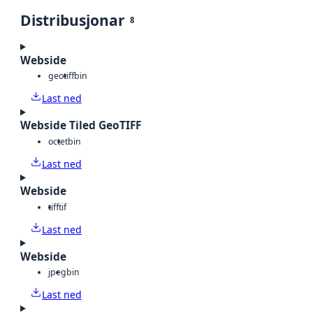
Distribusjonar
8
Webside
geotiff
bin
Last ned
Webside Tiled GeoTIFF
octet
bin
Last ned
Webside
tiff
tif
Last ned
Webside
jpeg
bin
Last ned