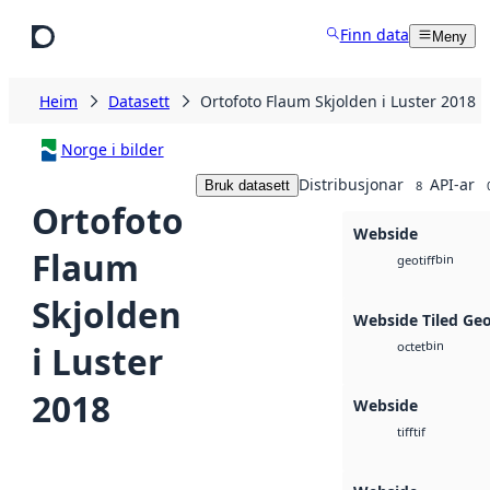
Hopp til hovudinnhald
Finn data
Meny
Heim
Datasett
Ortofoto Flaum Skjolden i Luster 2018
Norge i bilder
Distribusjonar
API-ar
Bruk datasett
8
Ortofoto
Webside
Flaum
bin
geotiff
Skjolden
Webside Tiled Ge
bin
i Luster
octet
2018
Webside
tif
tiff