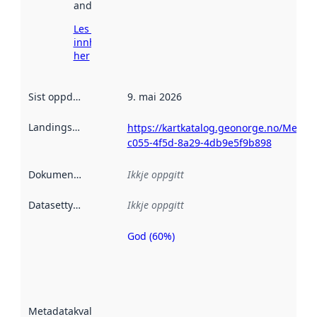
andre stader.
Les meir om
innhenting
her
Sist oppdatert
:
9. mai 2026
Landingsside
:
https://kartkatalog.geonorge.no/Metad
c055-4f5d-8a29-4db9e5f9b898
Dokumentasjon
:
Ikkje oppgitt
Datasettype
:
Ikkje oppgitt
God (60%)
Metadatakvalitet
er ein indikator
på kor godt
datasettene er
beskrive ved
Metadatakvalitet
:
hjelp av