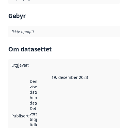
Gebyr
Ikkje oppgitt
Om datasettet
Utgjevar
:
19. desember 2023
Denne datoen
viser når
datasettet vart
henta inn av
data.norge.no.
Det kan ha
vore
Publisert
:
tilgjengeleg
tidlegare