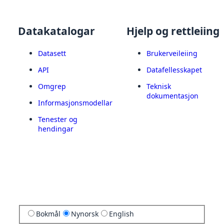
Datakatalogar
Hjelp og rettleiing
Datasett
Brukerveileiing
API
Datafellesskapet
Omgrep
Teknisk
dokumentasjon
Informasjonsmodellar
Tenester og
hendingar
Bokmål
Nynorsk
English