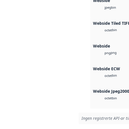
Webside
bin
jpeg
Webside Tiled TIF
bin
octet
Webside
png
png
Webside ECW
bin
octet
Webside Jpeg200
bin
octet
Ingen registrerte API-ar ti