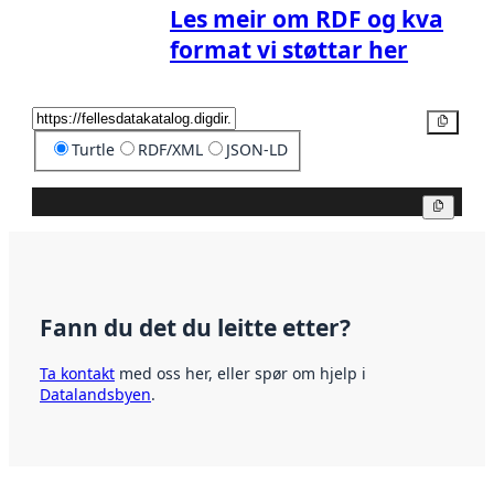
Les meir om RDF og kva
format vi støttar her
Kopier
Turtle
RDF/XML
JSON-LD
Kopier
Fann du det du leitte etter?
Ta kontakt
med oss her, eller spør om hjelp i
Datalandsbyen
.