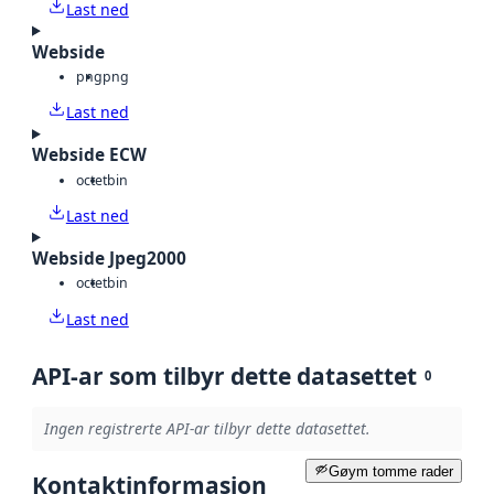
Last ned
Webside
png
png
Last ned
Webside ECW
octet
bin
Last ned
Webside Jpeg2000
octet
bin
Last ned
API-ar som tilbyr dette datasettet
0
Ingen registrerte API-ar tilbyr dette datasettet.
Gøym tomme rader
Kontaktinformasjon