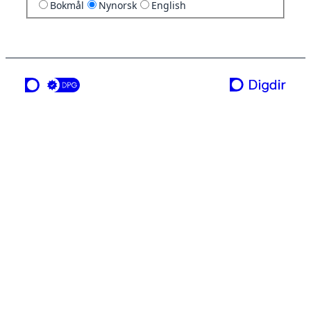
Bokmål
Nynorsk
English
ei teneste frå