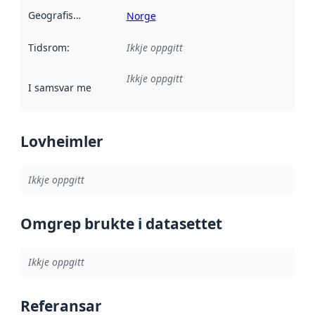
Geografisk område
:
Norge
Tidsrom
:
Ikkje oppgitt
Ikkje oppgitt
I samsvar med
:
Referanse til ei implementeringsregel eller an
Lovheimler
Ikkje oppgitt
Omgrep brukte i datasettet
Ikkje oppgitt
Referansar