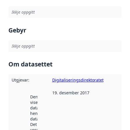
Ikkje oppgitt
Gebyr
Ikkje oppgitt
Om datasettet
Utgjevar
:
Digitaliseringsdirektoratet
19. desember 2017
Denne datoen
viser når
datasettet vart
henta inn av
data.norge.no.
Det kan ha
vore