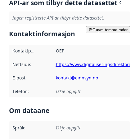
API-ar som tilbyr dette datasettet
0
Ingen registrerte API-ar tilbyr dette datasettet.
Gøym tomme rader
Kontaktinformasjon
Kontaktpunkt
:
OEP
Nettside
:
https://www.digitaliseringsdirektoratet.
E-post
:
kontakt@einnsyn.no
Telefon
:
Ikkje oppgitt
Om dataane
Språk
:
Ikkje oppgitt