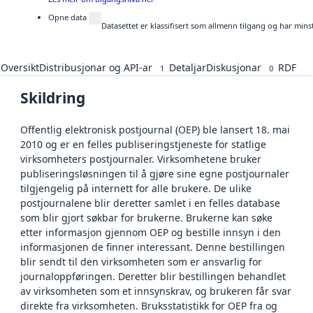
Opne data
Datasettet er klassifisert som allmenn tilgang og har mins
Oversikt
Distribusjonar og API-ar
Detaljar
Diskusjonar
RDF
1
0
Skildring
Offentlig elektronisk postjournal (OEP) ble lansert 18. mai
2010 og er en felles publiseringstjeneste for statlige
virksomheters postjournaler. Virksomhetene bruker
publiseringsløsningen til å gjøre sine egne postjournaler
tilgjengelig på internett for alle brukere. De ulike
postjournalene blir deretter samlet i en felles database
som blir gjort søkbar for brukerne. Brukerne kan søke
etter informasjon gjennom OEP og bestille innsyn i den
informasjonen de finner interessant. Denne bestillingen
blir sendt til den virksomheten som er ansvarlig for
journaloppføringen. Deretter blir bestillingen behandlet
av virksomheten som et innsynskrav, og brukeren får svar
direkte fra virksomheten. Bruksstatistikk for OEP fra og