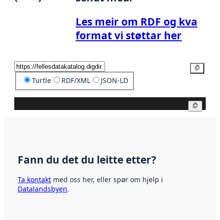
Les meir om RDF og kva
format vi støttar her
Kopier
Turtle
RDF/XML
JSON-LD
Kopier
Fann du det du leitte etter?
Ta kontakt
med oss her, eller spør om hjelp i
Datalandsbyen
.