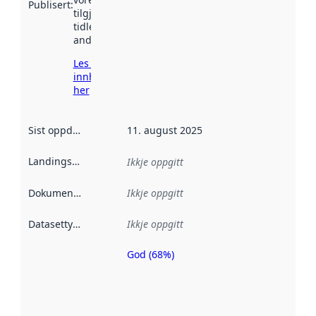
Publisert
:
tilgjengeleg
tidlegare
andre stader.
Les meir om
innhenting
her
Sist oppdatert
:
11. august 2025
Landingsside
:
Ikkje oppgitt
Dokumentasjon
:
Ikkje oppgitt
Datasettype
:
Ikkje oppgitt
God (68%)
Metadatakvalitet
er ein indikator
på kor godt
datasettene er