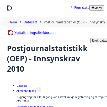
Hopp til hovudinnhald
Finn data
Meny
Heim
Datasett
Postjournalstatistikk (OEP) - Innsynskra
Digitaliseringsdirektoratet
Bruk datas
Postjournalstatistikk
(OEP) - Innsynskrav
2010
Datasett
Allmenn tilgang
Tilgjengeleg for alle. Tilgang kan likevel krevje registrering og førespu
API-nøklar.
Les meir om tilgangsnivå her