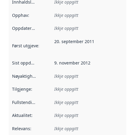
Innhaldsleverandørar
Ikkje oppgitt
:
Opphav
:
Ikkje oppgitt
Oppdateringsfrekvens
Ikkje oppgitt
:
20. september 2011
Først utgjeve
:
Denne datoen seier når dataa i dette datasettet 
Sist oppdatert
:
9. november 2012
Nøyaktigheit
:
Ikkje oppgitt
Tilgjenge
:
Ikkje oppgitt
Fullstendigheit
:
Ikkje oppgitt
Aktualitet
:
Ikkje oppgitt
Relevans
:
Ikkje oppgitt