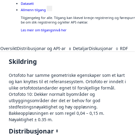
Datasett
Allmenn tilgang
Tilgjengeleg for alle. Tilgang kan likevel krevje registrering og førespu
be om slik registrering og/eller API-nøklar.
Les meir om tilgangsnivå her
Oversikt
Distribusjonar og API-ar
Detaljar
Diskusjonar
RDF
8
0
Skildring
Ortofoto har samme geometriske egenskaper som et kart
og kan knyttes til et referansesystem. Ortofoto er inndelt i
ulike ortofotostandarder egnet til forskjellige formål.
Ortofoto 10: Dekker normalt byområder og
utbyggingsområder der det er behov for god
stedfestingsnøyaktighet og høy oppløsning.
Bakkeoppløsningen er som regel 0,04 – 0,15 m.
Nøyaktighet ± 0.35 m.
Distribusjonar
8