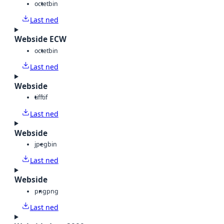
octet
bin
Last ned
Webside ECW
octet
bin
Last ned
Webside
tiff
tif
Last ned
Webside
jpeg
bin
Last ned
Webside
png
png
Last ned