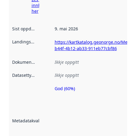
innhenting
her
Sist oppdatert
:
9. mai 2026
Landingsside
:
https://kartkatalog.geonorge.no/Metad
b44f-4b12-ab33-911eb77cbf86
Dokumentasjon
:
Ikkje oppgitt
Datasettype
:
Ikkje oppgitt
God (60%)
Metadatakvalitet
er ein indikator
på kor godt
datasettene er
beskrive ved
Metadatakvalitet
:
hjelp av
metadata.