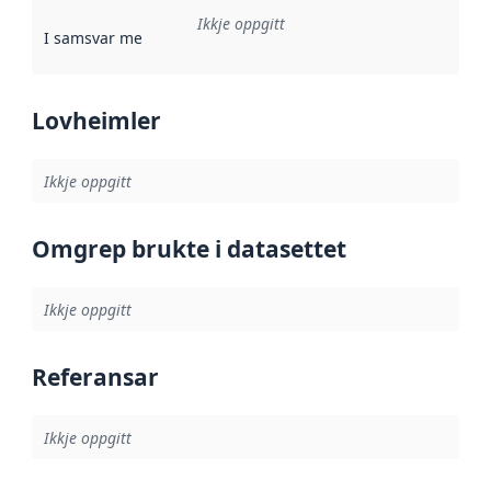
Ikkje oppgitt
I samsvar med
:
Referanse til ei implementeringsregel eller an
Lovheimler
Ikkje oppgitt
Omgrep brukte i datasettet
Ikkje oppgitt
Referansar
Ikkje oppgitt