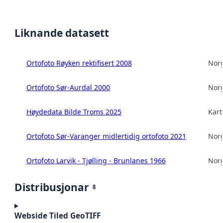
Liknande datasett
Ortofoto Røyken rektifisert 2008
Norg
Ortofoto Sør-Aurdal 2000
Norg
Høydedata Bilde Troms 2025
Kart
Ortofoto Sør-Varanger midlertidig ortofoto 2021
Norg
Ortofoto Larvik - Tjølling - Brunlanes 1966
Norg
Distribusjonar
8
Webside Tiled GeoTIFF