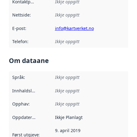
Kontaktpunkt
:
Ikkje oppgitt
Nettside
:
Ikkje oppgitt
E-post
:
info@kartverket.no
Telefon
:
Ikkje oppgitt
Om dataane
Språk
:
Ikkje oppgitt
Innhaldsleverandørar
Ikkje oppgitt
:
Opphav
:
Ikkje oppgitt
Oppdateringsfrekvens
Ikkje Planlagt
:
9. april 2019
Først utgjeve
:
Denne datoen seier når dataa i dette datasettet 