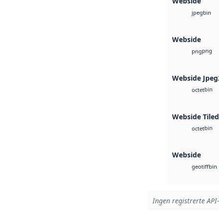
Webside
bin
jpeg
Webside
png
png
Webside Jpeg
bin
octet
Webside Tiled
bin
octet
Webside
bin
geotiff
Ingen registrerte API-