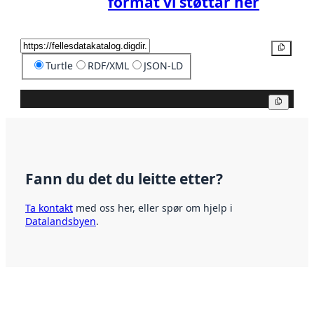
format vi støttar her
Kopier
Turtle
RDF/XML
JSON-LD
Kopier
Fann du det du leitte etter?
Ta kontakt
med oss her, eller spør om hjelp i
Datalandsbyen
.