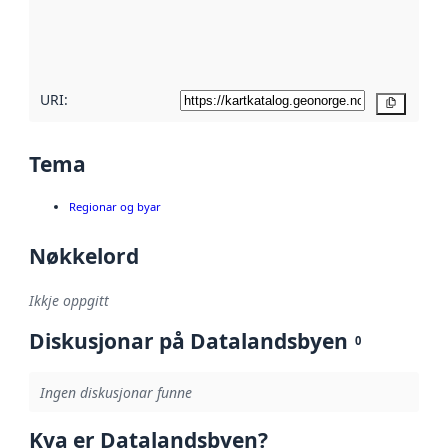
Les meir om
metadatakvalitet
her
URI:
Kopier
Tema
Regionar og byar
Nøkkelord
Ikkje oppgitt
Diskusjonar på Datalandsbyen
0
Ingen diskusjonar funne
Kva er Datalandsbyen?