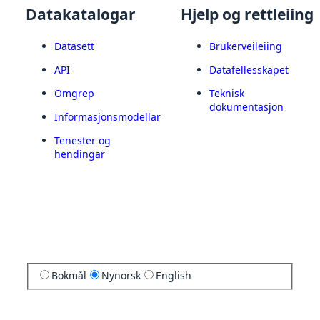
Datakatalogar
Hjelp og rettleiing
Datasett
Brukerveileiing
API
Datafellesskapet
Omgrep
Teknisk
dokumentasjon
Informasjonsmodellar
Tenester og
hendingar
Bokmål
Nynorsk
English