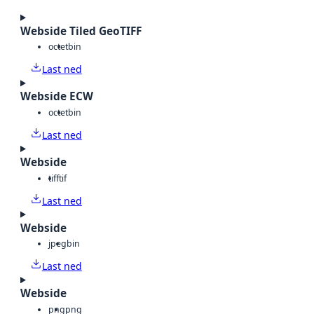
Webside Tiled GeoTIFF
octet
bin
Last ned
Webside ECW
octet
bin
Last ned
Webside
tiff
tif
Last ned
Webside
jpeg
bin
Last ned
Webside
png
png