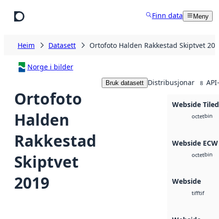
Hopp til hovudinnhald
Finn data
Meny
Heim
Datasett
Ortofoto Halden Rakkestad Skiptvet 20
Norge i bilder
Distribusjonar
API
Bruk datasett
8
Ortofoto
Webside Tile
Halden
bin
octet
Rakkestad
Webside ECW
bin
Skiptvet
octet
2019
Webside
tif
tiff