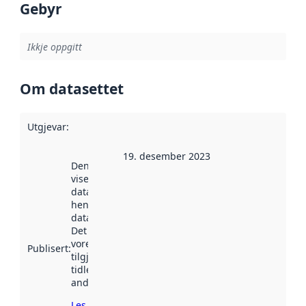
Gebyr
Ikkje oppgitt
Om datasettet
Utgjevar
:
19. desember 2023
Denne datoen
viser når
datasettet vart
henta inn av
data.norge.no.
Det kan ha
vore
Publisert
:
tilgjengeleg
tidlegare
andre stader.
Les meir om