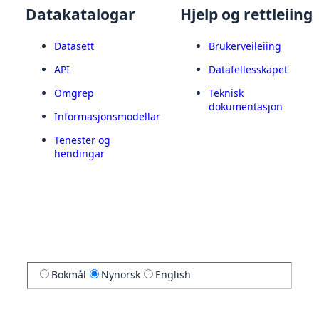
Datakatalogar
Hjelp og rettleiing
Datasett
Brukerveileiing
API
Datafellesskapet
Omgrep
Teknisk
dokumentasjon
Informasjonsmodellar
Tenester og
hendingar
Bokmål
Nynorsk
English