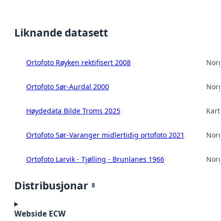
Liknande datasett
Ortofoto Røyken rektifisert 2008
Norg
Ortofoto Sør-Aurdal 2000
Norg
Høydedata Bilde Troms 2025
Kart
Ortofoto Sør-Varanger midlertidig ortofoto 2021
Norg
Ortofoto Larvik - Tjølling - Brunlanes 1966
Norg
Distribusjonar
8
Webside ECW