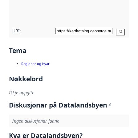
Les meir om
metadatakvalitet
her
URI:
Kopier
Tema
Regionar og byar
Nøkkelord
Ikkje oppgitt
Diskusjonar på Datalandsbyen
0
Ingen diskusjonar funne
Kva er Datalandsbyen?