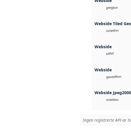
Webside
bin
jpeg
Webside Tiled Ge
bin
octet
Webside
tif
tiff
Webside
bin
geotiff
Webside Jpeg200
bin
octet
Ingen registrerte API-ar ti