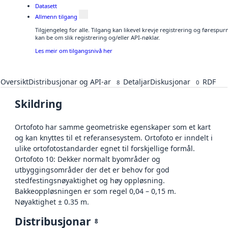
Datasett
Allmenn tilgang
Tilgjengeleg for alle. Tilgang kan likevel krevje registrering og førespu
kan be om slik registrering og/eller API-nøklar.
Les meir om tilgangsnivå her
Oversikt
Distribusjonar og API-ar
Detaljar
Diskusjonar
RDF
8
0
Skildring
Ortofoto har samme geometriske egenskaper som et kart
og kan knyttes til et referansesystem. Ortofoto er inndelt i
ulike ortofotostandarder egnet til forskjellige formål.
Ortofoto 10: Dekker normalt byområder og
utbyggingsområder der det er behov for god
stedfestingsnøyaktighet og høy oppløsning.
Bakkeoppløsningen er som regel 0,04 – 0,15 m.
Nøyaktighet ± 0.35 m.
Distribusjonar
8