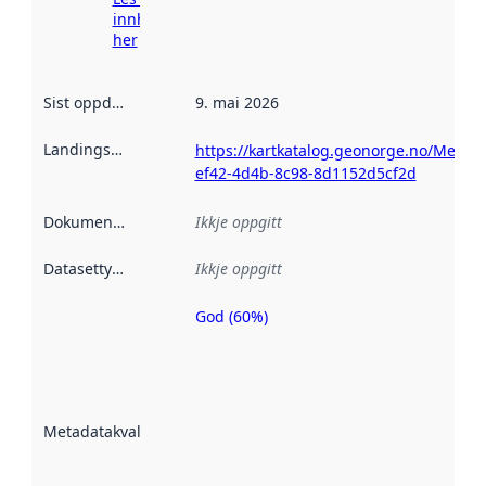
innhenting
her
Sist oppdatert
:
9. mai 2026
Landingsside
:
https://kartkatalog.geonorge.no/Metad
ef42-4d4b-8c98-8d1152d5cf2d
Dokumentasjon
:
Ikkje oppgitt
Datasettype
:
Ikkje oppgitt
God (60%)
Metadatakvalitet
er ein indikator
på kor godt
datasettene er
beskrive ved
Metadatakvalitet
:
hjelp av
metadata.