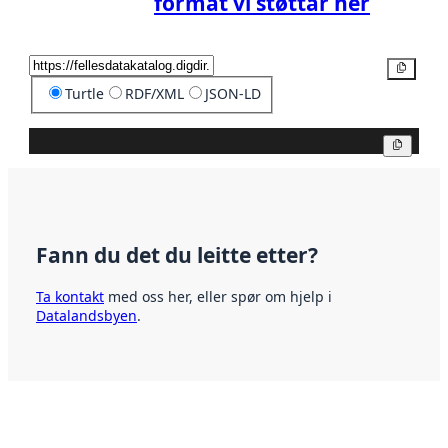
format vi støttar her
Kopier
Turtle
RDF/XML
JSON-LD
Kopier
Fann du det du leitte etter?
Ta kontakt
med oss her, eller spør om hjelp i
Datalandsbyen
.