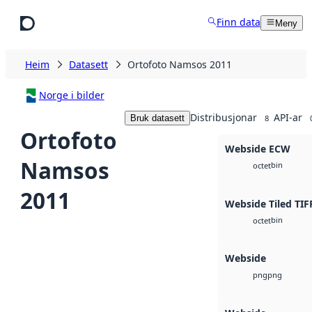
Hopp til hovudinnhald
Finn data
Meny
Heim
Datasett
Ortofoto Namsos 2011
Norge i bilder
Distribusjonar
API-ar
Bruk datasett
8
Ortofoto
Webside ECW
Namsos
bin
octet
2011
Webside Tiled TIF
bin
octet
Webside
png
png