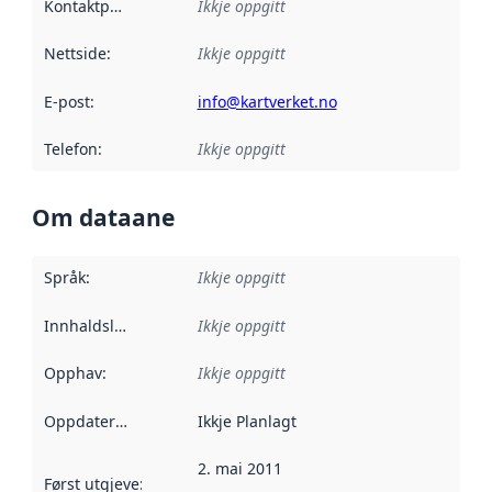
Kontaktpunkt
:
Ikkje oppgitt
Nettside
:
Ikkje oppgitt
E-post
:
info@kartverket.no
Telefon
:
Ikkje oppgitt
Om dataane
Språk
:
Ikkje oppgitt
Innhaldsleverandørar
Ikkje oppgitt
:
Opphav
:
Ikkje oppgitt
Oppdateringsfrekvens
Ikkje Planlagt
:
2. mai 2011
Først utgjeve
:
Denne datoen seier når dataa i dette datasettet 