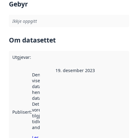
Gebyr
Ikkje oppgitt
Om datasettet
Utgjevar
:
19. desember 2023
Denne datoen
viser når
datasettet vart
henta inn av
data.norge.no.
Det kan ha
vore
Publisert
:
tilgjengeleg
tidlegare
andre stader.
Les meir om