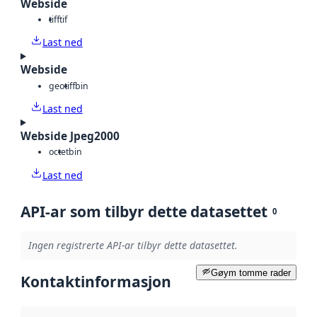
Webside
tiff
tif
Last ned
Webside
geotiff
bin
Last ned
Webside Jpeg2000
octet
bin
Last ned
API-ar som tilbyr dette datasettet
0
Ingen registrerte API-ar tilbyr dette datasettet.
Gøym tomme rader
Kontaktinformasjon