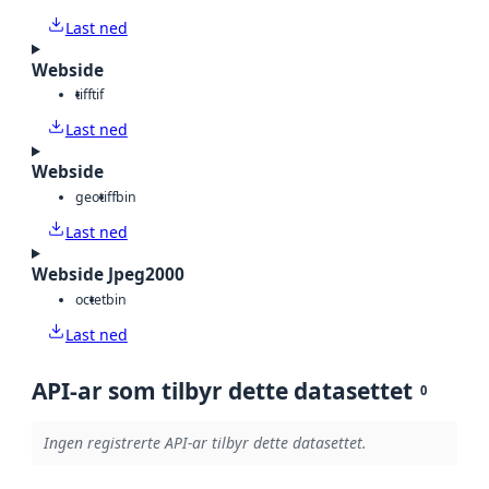
Last ned
Webside
tiff
tif
Last ned
Webside
geotiff
bin
Last ned
Webside Jpeg2000
octet
bin
Last ned
API-ar som tilbyr dette datasettet
0
Ingen registrerte API-ar tilbyr dette datasettet.