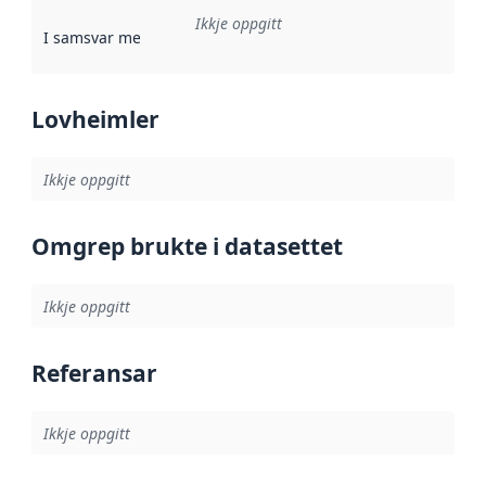
Ikkje oppgitt
I samsvar med
:
Referanse til ei implementeringsregel eller an
Lovheimler
Ikkje oppgitt
Omgrep brukte i datasettet
Ikkje oppgitt
Referansar
Ikkje oppgitt