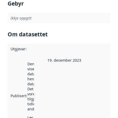
Gebyr
Ikkje oppgitt
Om datasettet
Utgjevar
:
19. desember 2023
Denne datoen
viser når
datasettet vart
henta inn av
data.norge.no.
Det kan ha
vore
Publisert
:
tilgjengeleg
tidlegare
andre stader.
Les meir om