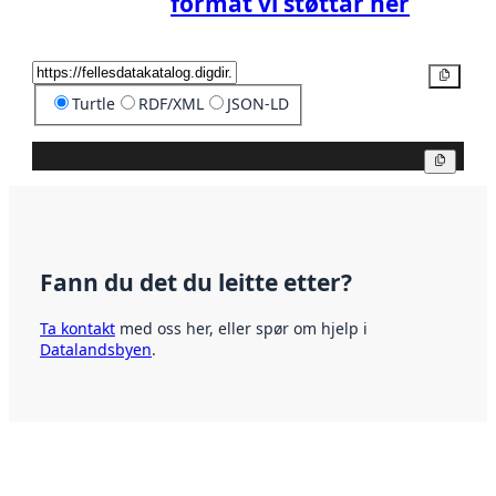
format vi støttar her
Kopier
Turtle
RDF/XML
JSON-LD
Kopier
Fann du det du leitte etter?
Ta kontakt
med oss her, eller spør om hjelp i
Datalandsbyen
.