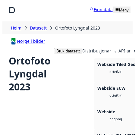
Hopp til hovudinnhald
Finn data
Meny
Heim
Datasett
Ortofoto Lyngdal 2023
Norge i bilder
Distribusjonar
API-ar
Bruk datasett
8
Ortofoto
Webside Tiled Ge
Lyngdal
bin
octet
2023
Webside ECW
bin
octet
Webside
png
png