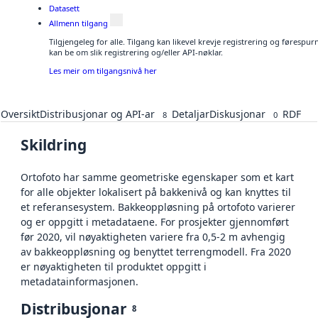
Datasett
Allmenn tilgang
Tilgjengeleg for alle. Tilgang kan likevel krevje registrering og førespu
kan be om slik registrering og/eller API-nøklar.
Les meir om tilgangsnivå her
Oversikt
Distribusjonar og API-ar
Detaljar
Diskusjonar
RDF
8
0
Skildring
Ortofoto har samme geometriske egenskaper som et kart
for alle objekter lokalisert på bakkenivå og kan knyttes til
et referansesystem. Bakkeoppløsning på ortofoto varierer
og er oppgitt i metadataene. For prosjekter gjennomført
før 2020, vil nøyaktigheten variere fra 0,5-2 m avhengig
av bakkeoppløsning og benyttet terrengmodell. Fra 2020
er nøyaktigheten til produktet oppgitt i
metadatainformasjonen.
Distribusjonar
8