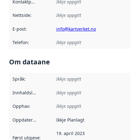
Kontaktpunkt
:
Ikkje oppgitt
Nettside
:
Ikkje oppgitt
E-post
:
info@kartverket.no
Telefon
:
Ikkje oppgitt
Om dataane
Språk
:
Ikkje oppgitt
Innhaldsleverandørar
Ikkje oppgitt
:
Opphav
:
Ikkje oppgitt
Oppdateringsfrekvens
Ikkje Planlagt
:
19. april 2023
Først utgjeve
:
Denne datoen seier når dataa i dette datasettet 