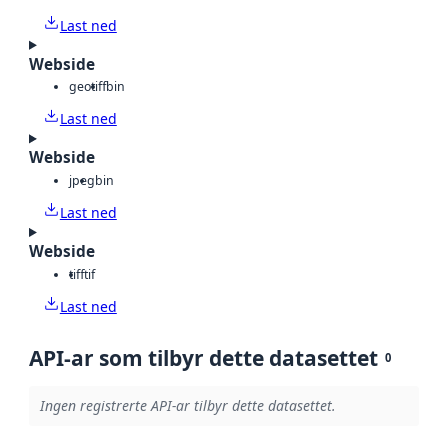
Last ned
Webside
geotiff
bin
Last ned
Webside
jpeg
bin
Last ned
Webside
tiff
tif
Last ned
API-ar som tilbyr dette datasettet
0
Ingen registrerte API-ar tilbyr dette datasettet.