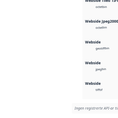
Webside Tiled TIF
bin
octet
Webside Jpeg200
bin
octet
Webside
bin
geotiff
Webside
bin
jpeg
Webside
tif
tiff
Ingen registrerte API-ar ti