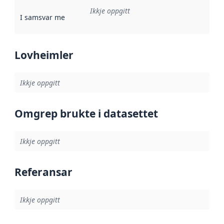
Ikkje oppgitt
I samsvar med
:
Referanse til ei implementeringsregel eller an
Lovheimler
Ikkje oppgitt
Omgrep brukte i datasettet
Ikkje oppgitt
Referansar
Ikkje oppgitt