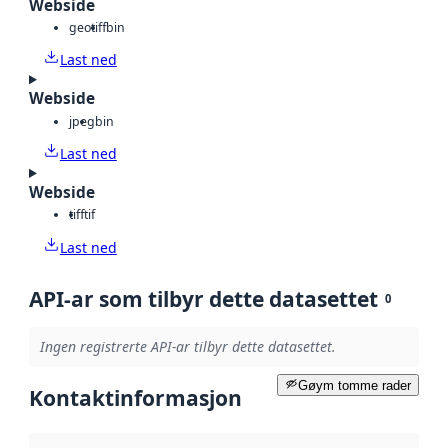
Webside
geotiff
bin
Last ned
Webside
jpeg
bin
Last ned
Webside
tiff
tif
Last ned
API-ar som tilbyr dette datasettet
0
Ingen registrerte API-ar tilbyr dette datasettet.
Gøym tomme rader
Kontaktinformasjon