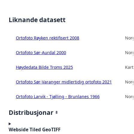
Liknande datasett
Ortofoto Røyken rektifisert 2008
Norg
Ortofoto Sør-Aurdal 2000
Norg
Høydedata Bilde Troms 2025
Kart
Ortofoto Sør-Varanger midlertidig ortofoto 2021
Norg
Ortofoto Larvik - Tjølling - Brunlanes 1966
Norg
Distribusjonar
8
Webside Tiled GeoTIFF