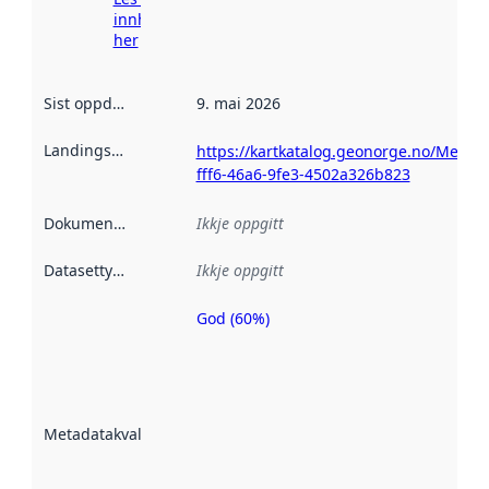
innhenting
her
Sist oppdatert
:
9. mai 2026
Landingsside
:
https://kartkatalog.geonorge.no/Metad
fff6-46a6-9fe3-4502a326b823
Dokumentasjon
:
Ikkje oppgitt
Datasettype
:
Ikkje oppgitt
God (60%)
Metadatakvalitet
er ein indikator
på kor godt
datasettene er
beskrive ved
Metadatakvalitet
:
hjelp av
metadata.