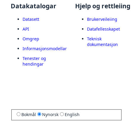
Datakatalogar
Hjelp og rettleiing
Datasett
Brukerveileiing
API
Datafellesskapet
Omgrep
Teknisk
dokumentasjon
Informasjonsmodellar
Tenester og
hendingar
Bokmål
Nynorsk
English