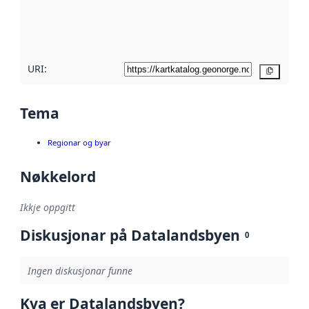
Les meir om
metadatakvalitet
her
URI:
Kopier
Tema
Regionar og byar
Nøkkelord
Ikkje oppgitt
Diskusjonar på Datalandsbyen
0
Ingen diskusjonar funne
Kva er Datalandsbyen?