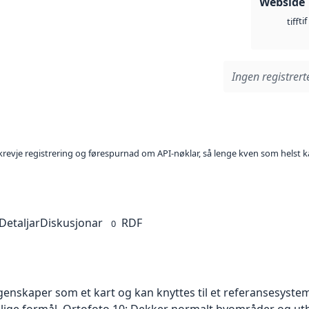
Webside
tif
tiff
Ingen registrerte
l krevje registrering og førespurnad om API-nøklar, så lenge kven som helst ka
Detaljar
Diskusjonar
RDF
0
skaper som et kart og kan knyttes til et referansesystem. 
ellige formål. Ortofoto 10: Dekker normalt byområder og 