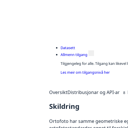
Datasett
Allmenn tilgang
Tilgjengeleg for alle. Tilgang kan likeve
Les meir om tilgangsnivå her
Oversikt
Distribusjonar og API-ar
8
Skildring
Ortofoto har samme geometriske egen
ortofotostandarder egnet til forskj