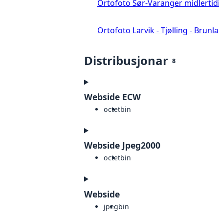
Ortofoto Sør-Varanger midlertid
Ortofoto Larvik - Tjølling - Brunl
Distribusjonar
8
Webside ECW
octet
bin
Webside Jpeg2000
octet
bin
Webside
jpeg
bin