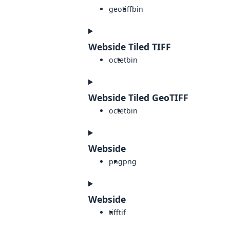
geotiff
bin
Webside Tiled TIFF
octet
bin
Webside Tiled GeoTIFF
octet
bin
Webside
png
png
Webside
tiff
tif