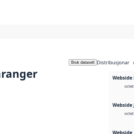
Distribusjonar
Bruk datasett
aranger
Webside
octet
Webside 
octet
Webside