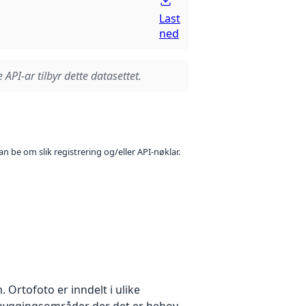
Last
ned
 API-ar tilbyr dette datasettet.
n be om slik registrering og/eller API-nøklar.
Ortofoto er inndelt i ulike
utbyggingsområder der det er behov