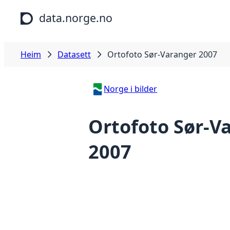
Hopp til hovudinnhald
data.norge.no
Heim
Datasett
Ortofoto Sør-Varanger 2007
Norge i bilder
Ortofoto Sør-V
2007