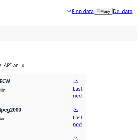
Finn data
Del data
Meny
API-ar
8
0
 ECW
Last
bin
ned
Jpeg2000
Last
bin
ned