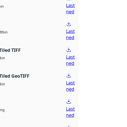
Last
bin
ned
Last
bin
ff
ned
Tiled TIFF
Last
bin
ned
Tiled GeoTIFF
Last
bin
ned
Last
ng
ned