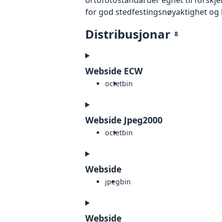
for god stedfestingsnøyaktighet og 
Distribusjonar
8
Webside ECW
octet
bin
Webside Jpeg2000
octet
bin
Webside
jpeg
bin
Webside