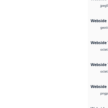
jpeg
Webside
geoti
Webside 
octet
Webside 
octet
Webside
p
png