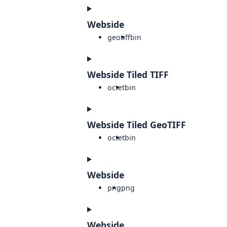
Webside
geotiff
bin
Webside Tiled TIFF
octet
bin
Webside Tiled GeoTIFF
octet
bin
Webside
png
png
Webside