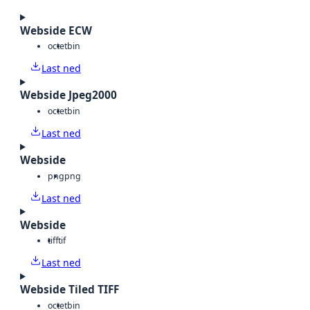
Webside ECW
octet
bin
Last ned
Webside Jpeg2000
octet
bin
Last ned
Webside
png
png
Last ned
Webside
tiff
tif
Last ned
Webside Tiled TIFF
octet
bin