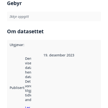
Gebyr
Ikkje oppgitt
Om datasettet
Utgjevar
:
19. desember 2023
Denne datoen
viser når
datasettet vart
henta inn av
data.norge.no.
Det kan ha
vore
Publisert
:
tilgjengeleg
tidlegare
andre stader.
Les meir om