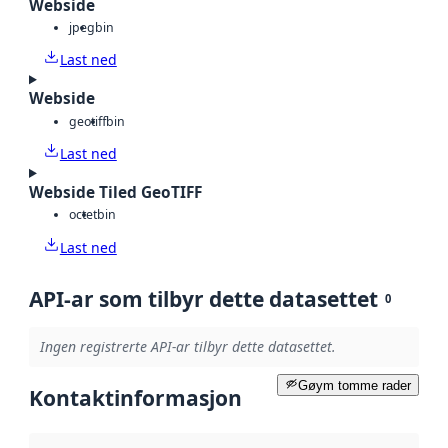
Webside
jpeg
bin
Last ned
Webside
geotiff
bin
Last ned
Webside Tiled GeoTIFF
octet
bin
Last ned
API-ar som tilbyr dette datasettet
0
Ingen registrerte API-ar tilbyr dette datasettet.
Gøym tomme rader
Kontaktinformasjon