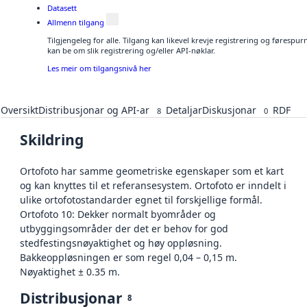
Datasett
Allmenn tilgang
Tilgjengeleg for alle. Tilgang kan likevel krevje registrering og førespu
kan be om slik registrering og/eller API-nøklar.
Les meir om tilgangsnivå her
Oversikt
Distribusjonar og API-ar
Detaljar
Diskusjonar
RDF
8
0
Skildring
Ortofoto har samme geometriske egenskaper som et kart
og kan knyttes til et referansesystem. Ortofoto er inndelt i
ulike ortofotostandarder egnet til forskjellige formål.
Ortofoto 10: Dekker normalt byområder og
utbyggingsområder der det er behov for god
stedfestingsnøyaktighet og høy oppløsning.
Bakkeoppløsningen er som regel 0,04 – 0,15 m.
Nøyaktighet ± 0.35 m.
Distribusjonar
8