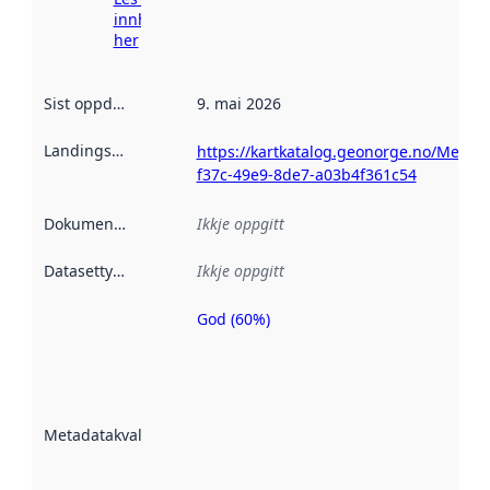
innhenting
her
Sist oppdatert
:
9. mai 2026
Landingsside
:
https://kartkatalog.geonorge.no/Metad
f37c-49e9-8de7-a03b4f361c54
Dokumentasjon
:
Ikkje oppgitt
Datasettype
:
Ikkje oppgitt
God (60%)
Metadatakvalitet
er ein indikator
på kor godt
datasettene er
beskrive ved
Metadatakvalitet
:
hjelp av
metadata.