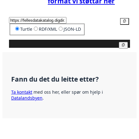
format vi støttar her
Kopier
Turtle
RDF/XML
JSON-LD
Kopier
Fann du det du leitte etter?
Ta kontakt
med oss her, eller spør om hjelp i
Datalandsbyen
.