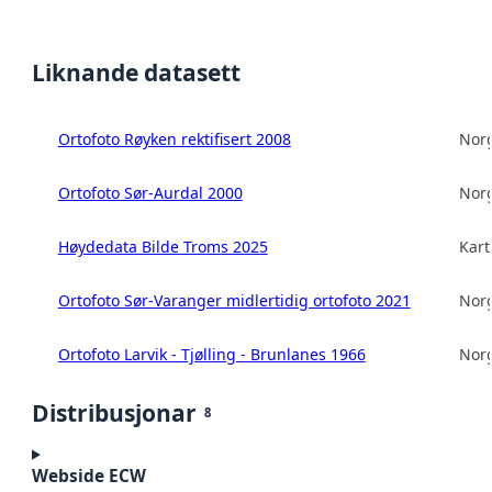
Liknande datasett
Ortofoto Røyken rektifisert 2008
Norg
Ortofoto Sør-Aurdal 2000
Norg
Høydedata Bilde Troms 2025
Kart
Ortofoto Sør-Varanger midlertidig ortofoto 2021
Norg
Ortofoto Larvik - Tjølling - Brunlanes 1966
Norg
Distribusjonar
8
Webside ECW