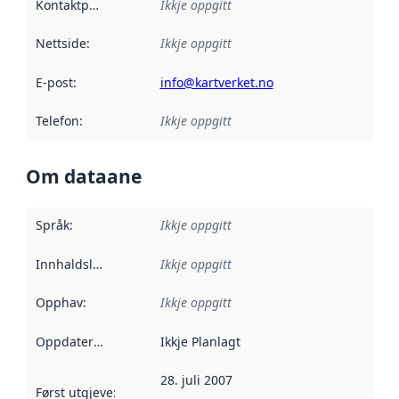
Kontaktpunkt
:
Ikkje oppgitt
Nettside
:
Ikkje oppgitt
E-post
:
info@kartverket.no
Telefon
:
Ikkje oppgitt
Om dataane
Språk
:
Ikkje oppgitt
Innhaldsleverandørar
Ikkje oppgitt
:
Opphav
:
Ikkje oppgitt
Oppdateringsfrekvens
Ikkje Planlagt
:
28. juli 2007
Først utgjeve
:
Denne datoen seier når dataa i dette datasettet 