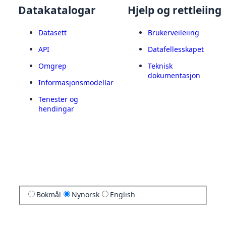
Datakatalogar
Hjelp og rettleiing
Datasett
Brukerveileiing
API
Datafellesskapet
Omgrep
Teknisk
dokumentasjon
Informasjonsmodellar
Tenester og
hendingar
Bokmål
Nynorsk
English