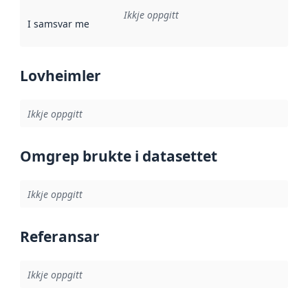
Ikkje oppgitt
I samsvar med
:
Referanse til ei implementeringsregel eller an
Lovheimler
Ikkje oppgitt
Omgrep brukte i datasettet
Ikkje oppgitt
Referansar
Ikkje oppgitt