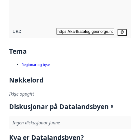
Les meir om
metadatakvalitet
her
URI:
Kopier
Tema
Regionar og byar
Nøkkelord
Ikkje oppgitt
Diskusjonar på Datalandsbyen
0
Ingen diskusjonar funne
Kva er Datalandsbyen?