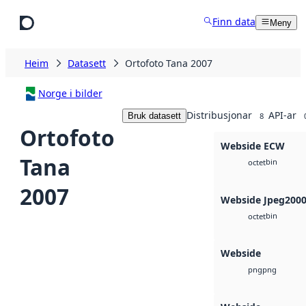
Hopp til hovudinnhald
Finn data
Meny
Heim
Datasett
Ortofoto Tana 2007
Norge i bilder
Distribusjonar
API-ar
Bruk datasett
8
Ortofoto
Webside ECW
Tana
bin
octet
2007
Webside Jpeg200
bin
octet
Webside
png
png