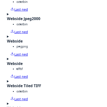
octet
bin
Last ned
Webside Jpeg2000
octet
bin
Last ned
Webside
png
png
Last ned
Webside
tiff
tif
Last ned
Webside Tiled TIFF
octet
bin
Last ned