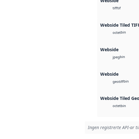
Webside
tif
tiff
Webside Tiled TIF
bin
octet
Webside
bin
jpeg
Webside
bin
geotiff
Webside Tiled Ge
bin
octet
Ingen registrerte API-ar ti