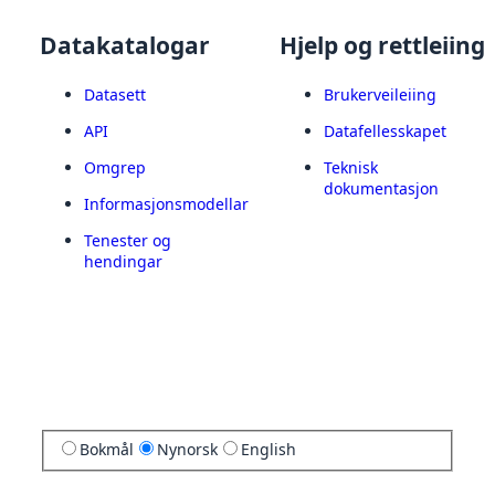
Datakatalogar
Hjelp og rettleiing
Datasett
Brukerveileiing
API
Datafellesskapet
Omgrep
Teknisk
dokumentasjon
Informasjonsmodellar
Tenester og
hendingar
Bokmål
Nynorsk
English