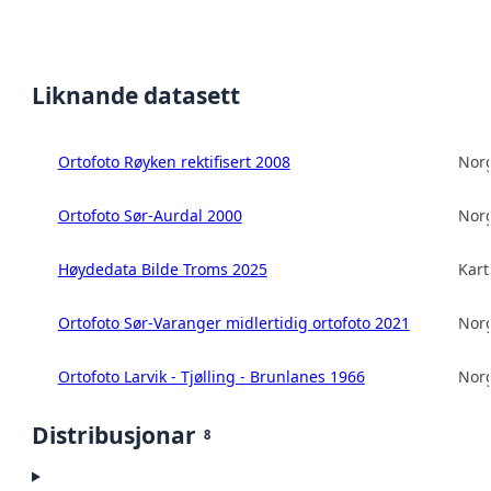
Liknande datasett
Ortofoto Røyken rektifisert 2008
Norg
Ortofoto Sør-Aurdal 2000
Norg
Høydedata Bilde Troms 2025
Kart
Ortofoto Sør-Varanger midlertidig ortofoto 2021
Norg
Ortofoto Larvik - Tjølling - Brunlanes 1966
Norg
Distribusjonar
8