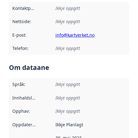
Kontaktpunkt
:
Ikkje oppgitt
Nettside
:
Ikkje oppgitt
E-post
:
info@kartverket.no
Telefon
:
Ikkje oppgitt
Om dataane
Språk
:
Ikkje oppgitt
Innhaldsleverandørar
Ikkje oppgitt
:
Opphav
:
Ikkje oppgitt
Oppdateringsfrekvens
Ikkje Planlagt
:
30. mai 2023