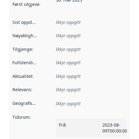
Først utgjeve
:
Denne datoen seier når dataa i dette datasettet 
Sist oppdatert
:
Ikkje oppgitt
Nøyaktigheit
:
Ikkje oppgitt
Tilgjenge
:
Ikkje oppgitt
Fullstendigheit
:
Ikkje oppgitt
Aktualitet
:
Ikkje oppgitt
Relevans
:
Ikkje oppgitt
Geografisk område
:
Ikkje oppgitt
Tidsrom
:
Frå
:
2023-08-
09T00:00:00Z