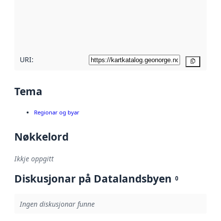
Les meir om
metadatakvalitet
her
URI:
Kopier
Tema
Regionar og byar
Nøkkelord
Ikkje oppgitt
Diskusjonar på Datalandsbyen
0
Ingen diskusjonar funne