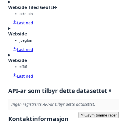
Webside Tiled GeoTIFF
octet
bin
Last ned
Webside
jpeg
bin
Last ned
Webside
tiff
tif
Last ned
API-ar som tilbyr dette datasettet
0
Ingen registrerte API-ar tilbyr dette datasettet.
Gøym tomme rader
Kontaktinformasjon