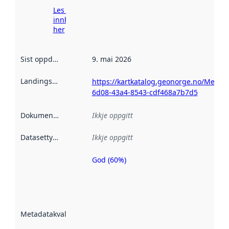
Les meir om
innhenting
her
Sist oppdatert
:
9. mai 2026
Landingsside
:
https://kartkatalog.geonorge.no/Metad
6d08-43a4-8543-cdf468a7b7d5
Dokumentasjon
:
Ikkje oppgitt
Datasettype
:
Ikkje oppgitt
God (60%)
Metadatakvalitet
er ein indikator
på kor godt
datasettene er
beskrive ved
Metadatakvalitet
:
hjelp av
metadata.