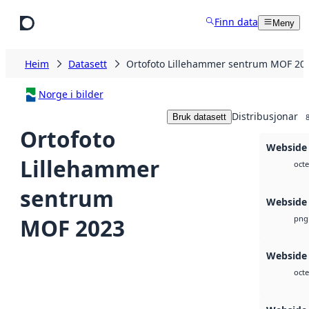
Hopp til hovudinnhald
Finn data
Meny
Heim
Datasett
Ortofoto Lillehammer sentrum MOF 20
Norge i bilder
Distribusjonar
Bruk datasett
Ortofoto
Webside 
Lillehammer
octe
sentrum
Webside
MOF 2023
png
Webside
octe