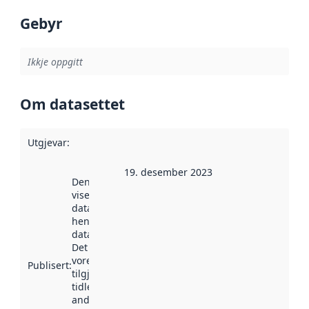
Gebyr
Ikkje oppgitt
Om datasettet
Utgjevar
:
19. desember 2023
Denne datoen
viser når
datasettet vart
henta inn av
data.norge.no.
Det kan ha
vore
Publisert
:
tilgjengeleg
tidlegare
andre stader.