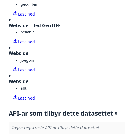
geotiff
bin
Last ned
Webside Tiled GeoTIFF
octet
bin
Last ned
Webside
jpeg
bin
Last ned
Webside
tiff
tif
Last ned
API-ar som tilbyr dette datasettet
0
Ingen registrerte API-ar tilbyr dette datasettet.