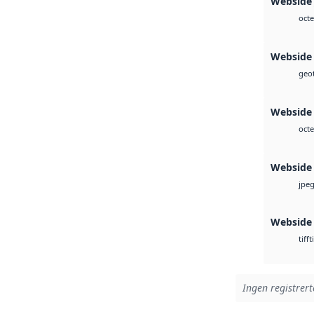
Webside
octe
Webside
geot
Webside 
octe
Webside
jpe
Webside
t
tiff
Ingen registrert