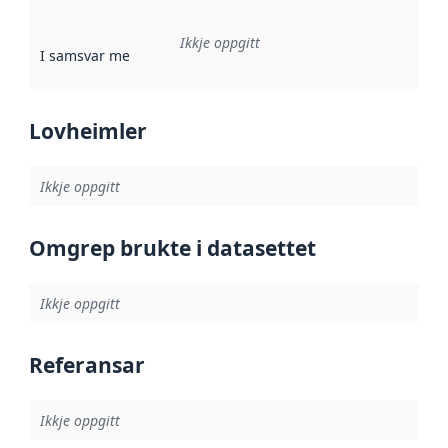
Ikkje oppgitt
I samsvar med
:
Referanse til ei implementeringsregel eller an
Lovheimler
Ikkje oppgitt
Omgrep brukte i datasettet
Ikkje oppgitt
Referansar
Ikkje oppgitt