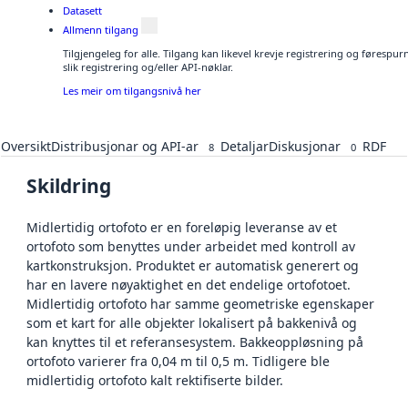
Datasett
Allmenn tilgang
Tilgjengeleg for alle. Tilgang kan likevel krevje registrering og føresp
slik registrering og/eller API-nøklar.
Les meir om tilgangsnivå her
Oversikt
Distribusjonar og API-ar
Detaljar
Diskusjonar
RDF
8
0
Skildring
Midlertidig ortofoto er en foreløpig leveranse av et
ortofoto som benyttes under arbeidet med kontroll av
kartkonstruksjon. Produktet er automatisk generert og
har en lavere nøyaktighet en det endelige ortofotoet.
Midlertidig ortofoto har samme geometriske egenskaper
som et kart for alle objekter lokalisert på bakkenivå og
kan knyttes til et referansesystem. Bakkeoppløsning på
ortofoto varierer fra 0,04 m til 0,5 m. Tidligere ble
midlertidig ortofoto kalt rektifiserte bilder.