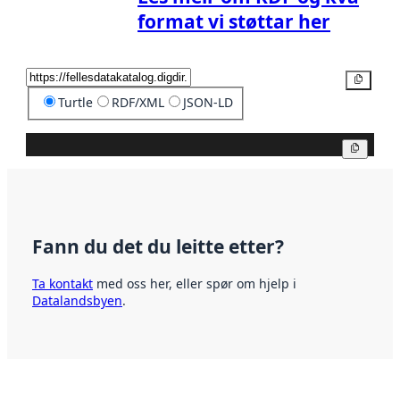
format vi støttar her
Kopier
Turtle
RDF/XML
JSON-LD
Kopier
Fann du det du leitte etter?
Ta kontakt
med oss her, eller spør om hjelp i
Datalandsbyen
.