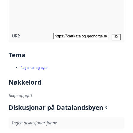
Les meir om
metadatakvalitet
her
URI:
Kopier
Tema
Regionar og byar
Nøkkelord
Ikkje oppgitt
Diskusjonar på Datalandsbyen
0
Ingen diskusjonar funne