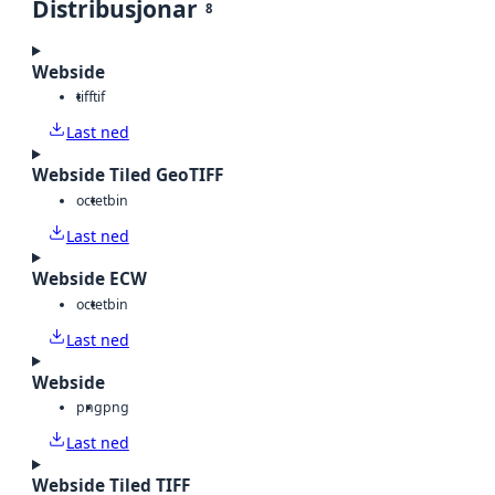
Distribusjonar
8
Webside
tiff
tif
Last ned
Webside Tiled GeoTIFF
octet
bin
Last ned
Webside ECW
octet
bin
Last ned
Webside
png
png
Last ned
Webside Tiled TIFF