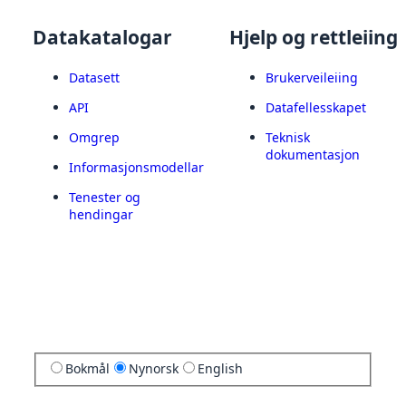
Datakatalogar
Hjelp og rettleiing
Datasett
Brukerveileiing
API
Datafellesskapet
Omgrep
Teknisk
dokumentasjon
Informasjonsmodellar
Tenester og
hendingar
Bokmål
Nynorsk
English