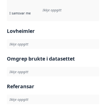
Ikkje oppgitt
I samsvar med
:
Referanse til ei implementeringsregel eller an
Lovheimler
Ikkje oppgitt
Omgrep brukte i datasettet
Ikkje oppgitt
Referansar
Ikkje oppgitt