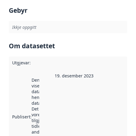
Gebyr
Ikkje oppgitt
Om datasettet
Utgjevar
:
19. desember 2023
Denne datoen
viser når
datasettet vart
henta inn av
data.norge.no.
Det kan ha
vore
Publisert
:
tilgjengeleg
tidlegare
andre stader.