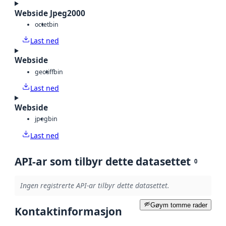
Webside Jpeg2000
octet
bin
Last ned
Webside
geotiff
bin
Last ned
Webside
jpeg
bin
Last ned
API-ar som tilbyr dette datasettet
0
Ingen registrerte API-ar tilbyr dette datasettet.
Gøym tomme rader
Kontaktinformasjon