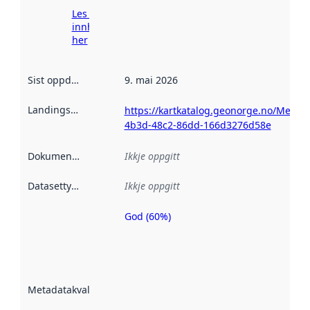
Les meir om
innhenting
her
Sist oppdatert
:
9. mai 2026
Landingsside
:
https://kartkatalog.geonorge.no/Metad
4b3d-48c2-86dd-166d3276d58e
Dokumentasjon
:
Ikkje oppgitt
Datasettype
:
Ikkje oppgitt
God (60%)
Metadatakvalitet
er ein indikator
på kor godt
datasettene er
beskrive ved
Metadatakvalitet
:
hjelp av
metadata.