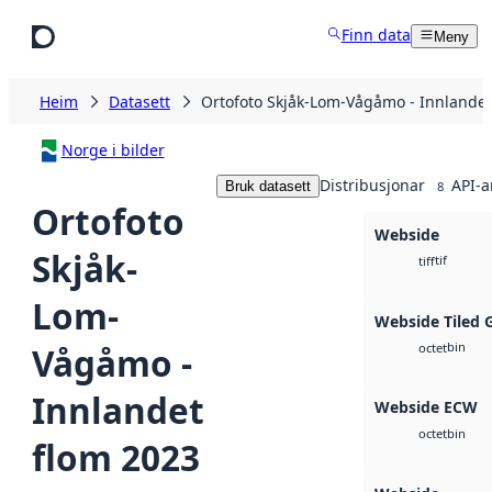
Hopp til hovudinnhald
Finn data
Meny
Heim
Datasett
Ortofoto Skjåk-Lom-Vågåmo - Innlandet
Norge i bilder
Distribusjonar
API-a
Bruk datasett
8
Ortofoto
Webside
Skjåk-
tif
tiff
Lom-
Webside Tiled 
bin
Vågåmo -
octet
Innlandet
Webside ECW
bin
octet
flom 2023