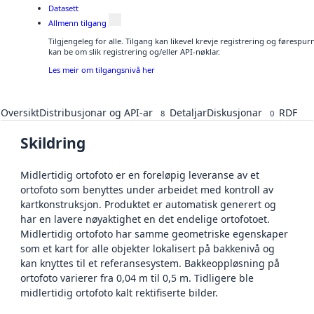
Datasett
Allmenn tilgang
Tilgjengeleg for alle. Tilgang kan likevel krevje registrering og førespu
kan be om slik registrering og/eller API-nøklar.
Les meir om tilgangsnivå her
Oversikt
Distribusjonar og API-ar
Detaljar
Diskusjonar
RDF
8
0
Skildring
Midlertidig ortofoto er en foreløpig leveranse av et
ortofoto som benyttes under arbeidet med kontroll av
kartkonstruksjon. Produktet er automatisk generert og
har en lavere nøyaktighet en det endelige ortofotoet.
Midlertidig ortofoto har samme geometriske egenskaper
som et kart for alle objekter lokalisert på bakkenivå og
kan knyttes til et referansesystem. Bakkeoppløsning på
ortofoto varierer fra 0,04 m til 0,5 m. Tidligere ble
midlertidig ortofoto kalt rektifiserte bilder.