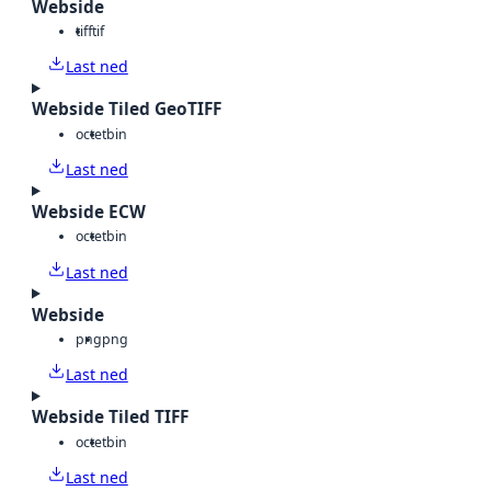
Webside
tiff
tif
Last ned
Webside Tiled GeoTIFF
octet
bin
Last ned
Webside ECW
octet
bin
Last ned
Webside
png
png
Last ned
Webside Tiled TIFF
octet
bin
Last ned