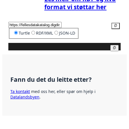
format vi støttar her
Kopier
Turtle
RDF/XML
JSON-LD
Kopier
Fann du det du leitte etter?
Ta kontakt
med oss her, eller spør om hjelp i
Datalandsbyen
.