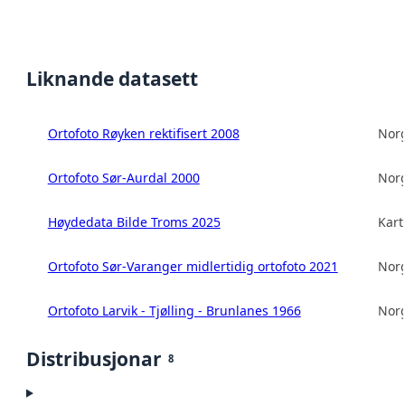
Liknande datasett
Ortofoto Røyken rektifisert 2008
Norg
Ortofoto Sør-Aurdal 2000
Norg
Høydedata Bilde Troms 2025
Kart
Ortofoto Sør-Varanger midlertidig ortofoto 2021
Norg
Ortofoto Larvik - Tjølling - Brunlanes 1966
Norg
Distribusjonar
8