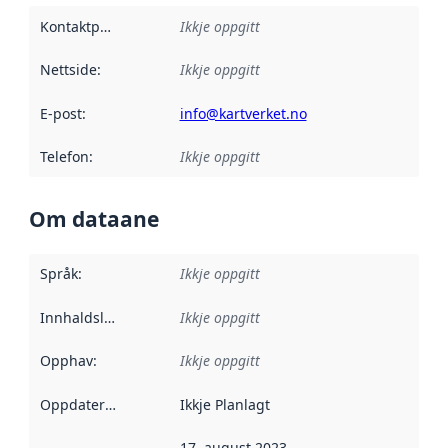
Kontaktpunkt
:
Ikkje oppgitt
Nettside
:
Ikkje oppgitt
E-post
:
info@kartverket.no
Telefon
:
Ikkje oppgitt
Om dataane
Språk
:
Ikkje oppgitt
Innhaldsleverandørar
Ikkje oppgitt
:
Opphav
:
Ikkje oppgitt
Oppdateringsfrekvens
Ikkje Planlagt
:
17. august 2023