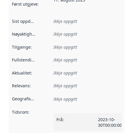
Først utgjeve
:
Denne datoen seier når dataa i dette datasettet 
Sist oppdatert
:
Ikkje oppgitt
Nøyaktigheit
:
Ikkje oppgitt
Tilgjenge
:
Ikkje oppgitt
Fullstendigheit
:
Ikkje oppgitt
Aktualitet
:
Ikkje oppgitt
Relevans
:
Ikkje oppgitt
Geografisk område
:
Ikkje oppgitt
Tidsrom
:
Frå
:
2023-10-
30T00:00:00Z