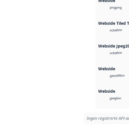
Webside
png
png
Webside Tiled 
bin
octet
Webside Jpeg2
bin
octet
Webside
bin
geotiff
Webside
bin
jpeg
Ingen registrerte API-ar