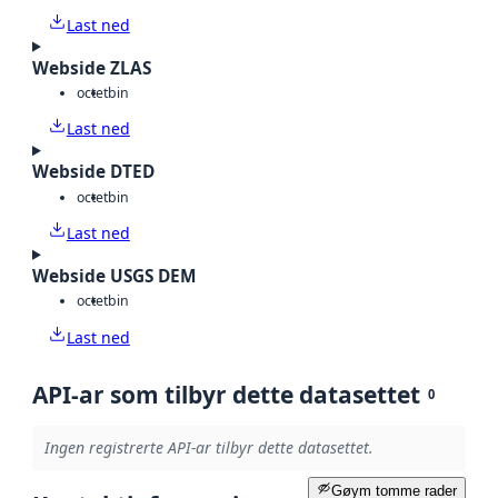
Last ned
Webside ZLAS
octet
bin
Last ned
Webside DTED
octet
bin
Last ned
Webside USGS DEM
octet
bin
Last ned
API-ar som tilbyr dette datasettet
0
Ingen registrerte API-ar tilbyr dette datasettet.
Gøym tomme rader