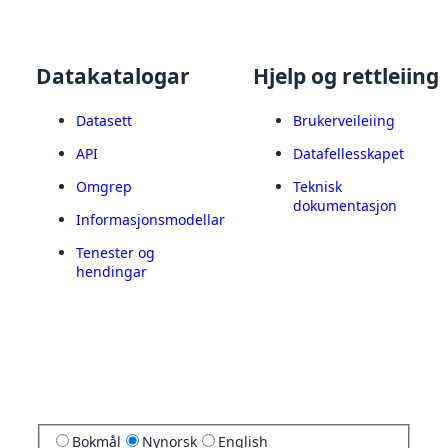
Datakatalogar
Hjelp og rettleiing
Datasett
Brukerveileiing
API
Datafellesskapet
Omgrep
Teknisk
dokumentasjon
Informasjonsmodellar
Tenester og
hendingar
Bokmål
Nynorsk
English