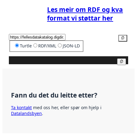
Les meir om RDF og kva
format vi støttar her
Kopier
Turtle
RDF/XML
JSON-LD
Kopier
Fann du det du leitte etter?
Ta kontakt
med oss her, eller spør om hjelp i
Datalandsbyen
.