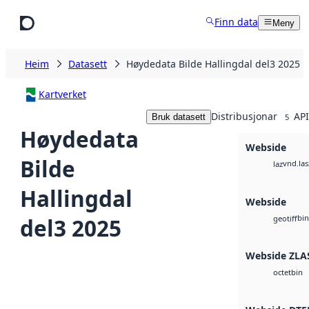
Hopp til hovudinnhald
Finn data
Meny
Heim
Datasett
Høydedata Bilde Hallingdal del3 2025
Kartverket
Distribusjonar
API
Bruk datasett
5
Høydedata
Webside
Bilde
vnd.las
laz
Hallingdal
Webside
bin
del3 2025
geotiff
Webside ZLA
bin
octet