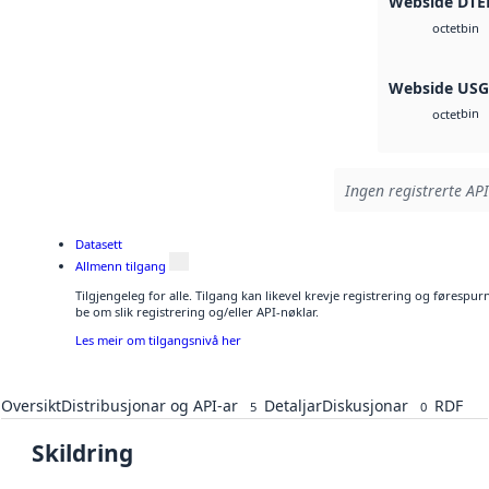
Webside DTE
bin
octet
Webside US
bin
octet
Ingen registrerte API
Datasett
Allmenn tilgang
Tilgjengeleg for alle. Tilgang kan likevel krevje registrering og førespu
be om slik registrering og/eller API-nøklar.
Les meir om tilgangsnivå her
Oversikt
Distribusjonar og API-ar
Detaljar
Diskusjonar
RDF
5
0
Skildring