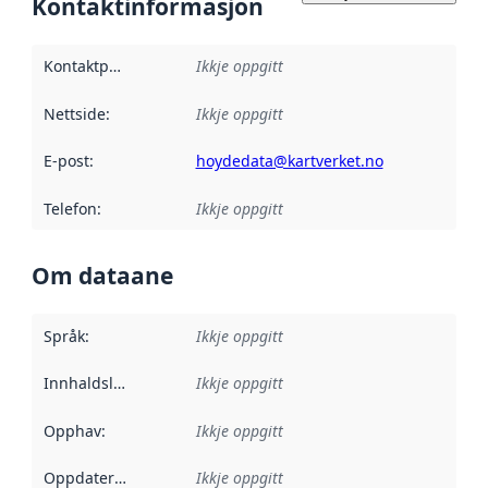
Kontaktinformasjon
Kontaktpunkt
:
Ikkje oppgitt
Nettside
:
Ikkje oppgitt
E-post
:
hoydedata@kartverket.no
Telefon
:
Ikkje oppgitt
Om dataane
Språk
:
Ikkje oppgitt
Innhaldsleverandørar
Ikkje oppgitt
:
Opphav
:
Ikkje oppgitt
Oppdateringsfrekvens
Ikkje oppgitt
: