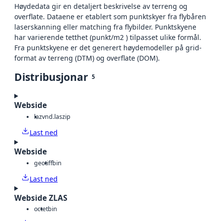
Høydedata gir en detaljert beskrivelse av terreng og
overflate. Dataene er etablert som punktskyer fra flybåren
laserskanning eller matching fra flybilder. Punktskyene
har varierende tetthet (punkt/m2 ) tilpasset ulike formål.
Fra punktskyene er det generert høydemodeller på grid-
format av terreng (DTM) og overflate (DOM).
Distribusjonar
5
Webside
laz
vnd.laszip
Last ned
Webside
geotiff
bin
Last ned
Webside ZLAS
octet
bin