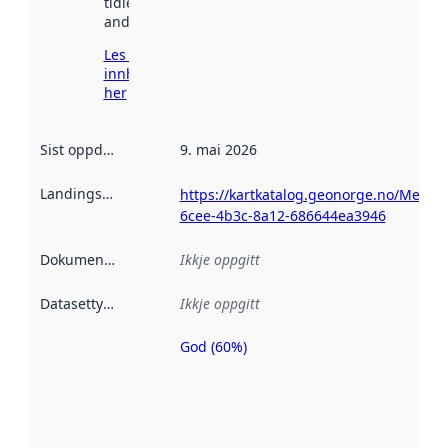
tidlegare
andre stader.
Les meir om
innhenting
her
Sist oppdatert
:
9. mai 2026
Landingsside
:
https://kartkatalog.geonorge.no/Metad
6cee-4b3c-8a12-686644ea3946
Dokumentasjon
:
Ikkje oppgitt
Datasettype
:
Ikkje oppgitt
God (60%)
Metadatakvalitet
er ein indikator
på kor godt
datasettene er
beskrive ved