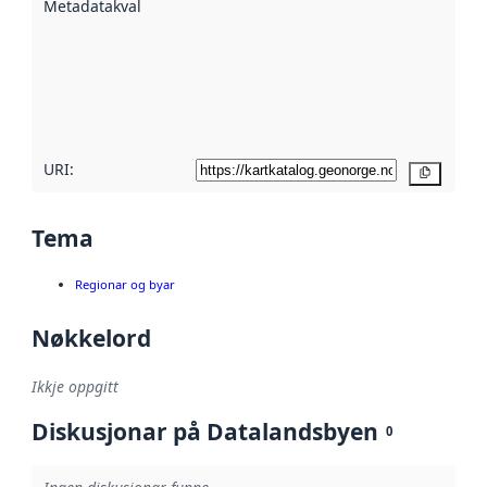
Metadatakvalitet
:
hjelp av
metadata.
Les meir om
metadatakvalitet
her
URI:
Kopier
Tema
Regionar og byar
Nøkkelord
Ikkje oppgitt
Diskusjonar på Datalandsbyen
0