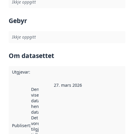
Ikkje oppgitt
Gebyr
Ikkje oppgitt
Om datasettet
Utgjevar
:
27. mars 2026
Denne datoen
viser når
datasettet vart
henta inn av
data.norge.no.
Det kan ha
vore
Publisert
:
tilgjengeleg