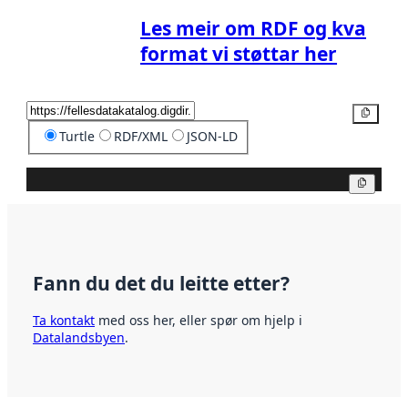
Les meir om RDF og kva
format vi støttar her
Kopier
Turtle
RDF/XML
JSON-LD
Kopier
Fann du det du leitte etter?
Ta kontakt
med oss her, eller spør om hjelp i
Datalandsbyen
.