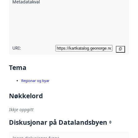
Metadatakvalitet
:
hjelp av
metadata.
Les meir om
metadatakvalitet
her
URI:
Kopier
Tema
Regionar og byar
Nøkkelord
Ikkje oppgitt
Diskusjonar på Datalandsbyen
0