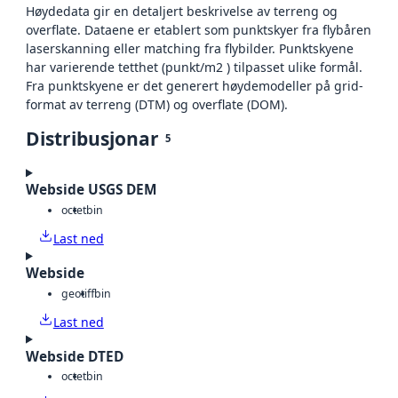
Høydedata gir en detaljert beskrivelse av terreng og
overflate. Dataene er etablert som punktskyer fra flybåren
laserskanning eller matching fra flybilder. Punktskyene
har varierende tetthet (punkt/m2 ) tilpasset ulike formål.
Fra punktskyene er det generert høydemodeller på grid-
format av terreng (DTM) og overflate (DOM).
Distribusjonar
5
Webside USGS DEM
octet
bin
Last ned
Webside
geotiff
bin
Last ned
Webside DTED
octet
bin