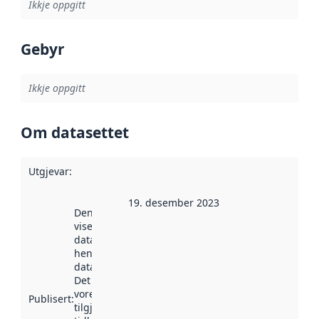
Ikkje oppgitt
Gebyr
Ikkje oppgitt
Om datasettet
Utgjevar
:
19. desember 2023
Denne datoen
viser når
datasettet vart
henta inn av
data.norge.no.
Det kan ha
vore
Publisert
:
tilgjengeleg