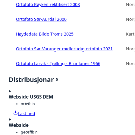
Ortofoto Røyken rektifisert 2008
Norg
Ortofoto Sør-Aurdal 2000
Norg
Høydedata Bilde Troms 2025
Kart
Ortofoto Sør-Varanger midlertidig ortofoto 2021
Norg
Ortofoto Larvik - Tjølling - Brunlanes 1966
Norg
Distribusjonar
5
Webside USGS DEM
octet
bin
Last ned
Webside
geotiff
bin