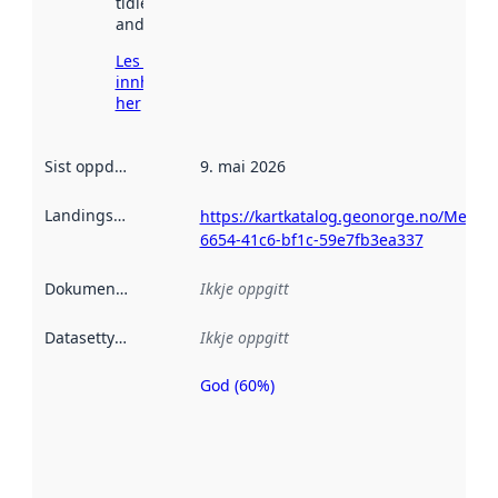
tidlegare
andre stader.
Les meir om
innhenting
her
Sist oppdatert
:
9. mai 2026
Landingsside
:
https://kartkatalog.geonorge.no/Metad
6654-41c6-bf1c-59e7fb3ea337
Dokumentasjon
:
Ikkje oppgitt
Datasettype
:
Ikkje oppgitt
God (60%)
Metadatakvalitet
er ein indikator
på kor godt
datasettene er
beskrive ved