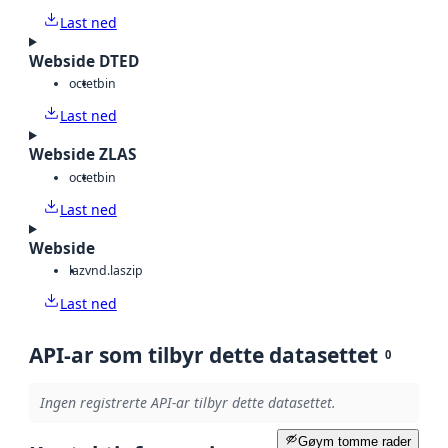
Last ned
Webside DTED
octet
bin
Last ned
Webside ZLAS
octet
bin
Last ned
Webside
laz
vnd.laszip
Last ned
API-ar som tilbyr dette datasettet
0
Ingen registrerte API-ar tilbyr dette datasettet.
Gøym tomme rader