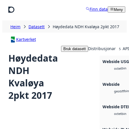
Hopp til hovudinnhald
Finn data
Meny
Heim
Datasett
Høydedata NDH Kvaløya 2pkt 2017
Kartverket
Distribusjonar
API
Bruk datasett
5
Høydedata
Webside US
NDH
bin
octet
Kvaløya
Webside
bin
2pkt 2017
geotiff
Webside DTE
bin
octet