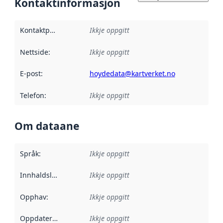
Kontaktinformasjon
Kontaktpunkt
:
Ikkje oppgitt
Nettside
:
Ikkje oppgitt
E-post
:
hoydedata@kartverket.no
Telefon
:
Ikkje oppgitt
Om dataane
Språk
:
Ikkje oppgitt
Innhaldsleverandørar
Ikkje oppgitt
:
Opphav
:
Ikkje oppgitt
Oppdateringsfrekvens
Ikkje oppgitt
: