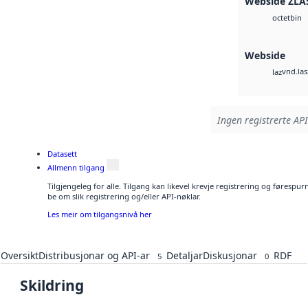
Webside ZLA
bin
octet
Webside
vnd.las
laz
Ingen registrerte API
Datasett
Allmenn tilgang
Tilgjengeleg for alle. Tilgang kan likevel krevje registrering og førespu
be om slik registrering og/eller API-nøklar.
Les meir om tilgangsnivå her
Oversikt
Distribusjonar og API-ar
Detaljar
Diskusjonar
RDF
5
0
Skildring