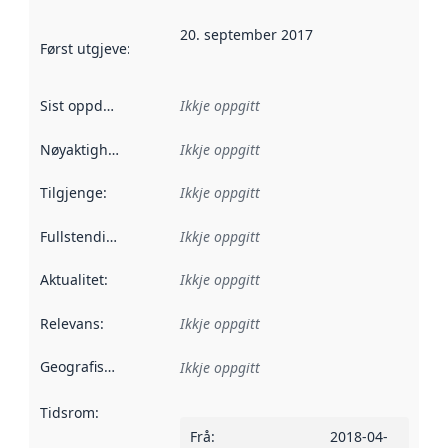
20. september 2017
Først utgjeve
:
Denne datoen seier når dataa i dette datasettet 
Sist oppdatert
:
Ikkje oppgitt
Nøyaktigheit
:
Ikkje oppgitt
Tilgjenge
:
Ikkje oppgitt
Fullstendigheit
:
Ikkje oppgitt
Aktualitet
:
Ikkje oppgitt
Relevans
:
Ikkje oppgitt
Geografisk område
:
Ikkje oppgitt
Tidsrom
:
Frå
:
2018-04-