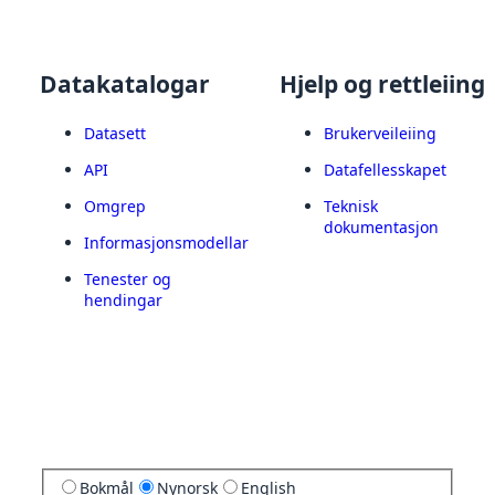
Datakatalogar
Hjelp og rettleiing
Datasett
Brukerveileiing
API
Datafellesskapet
Omgrep
Teknisk
dokumentasjon
Informasjonsmodellar
Tenester og
hendingar
Bokmål
Nynorsk
English