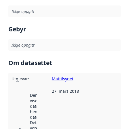
Ikkje oppgitt
Gebyr
Ikkje oppgitt
Om datasettet
Utgjevar
:
Mattilsynet
27. mars 2018
Denne datoen
viser når
datasettet vart
henta inn av
data.norge.no.
Det kan ha
vore