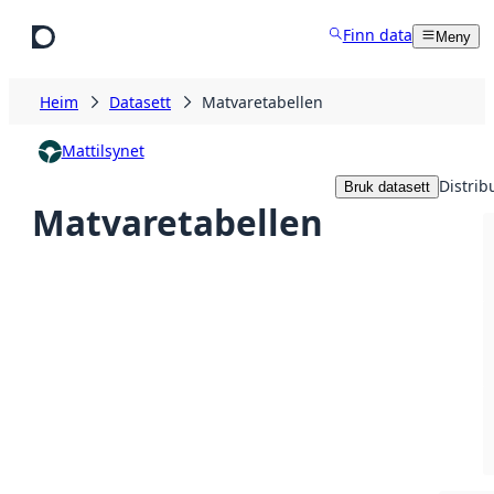
Hopp til hovudinnhald
Finn data
Meny
Heim
Datasett
Matvaretabellen
Mattilsynet
Distrib
Bruk datasett
Matvaretabellen