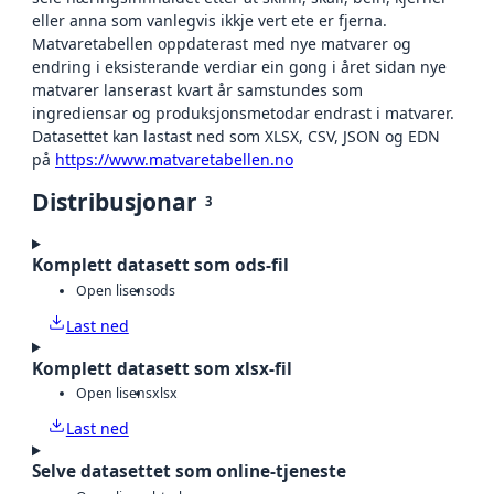
eller anna som vanlegvis ikkje vert ete er fjerna.
Matvaretabellen oppdaterast med nye matvarer og
endring i eksisterande verdiar ein gong i året sidan nye
matvarer lanserast kvart år samstundes som
ingrediensar og produksjonsmetodar endrast i matvarer.
Datasettet kan lastast ned som XLSX, CSV, JSON og EDN
på
https://www.matvaretabellen.no
Distribusjonar
3
Komplett datasett som ods-fil
Open lisens
ods
Last ned
Komplett datasett som xlsx-fil
Open lisens
xlsx
Last ned
Selve datasettet som online-tjeneste