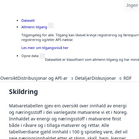
Ingen 
Datasett
Allmenn tilgang
Tilgjengeleg for alle. Tilgang kan likevel krevje registrering og førespu
registrering og/eller API-nøklar.
Les meir om tilgangsnivå her
Opne data
Datasettet er klassifisert som allmenn tilgang og har mins
Oversikt
Distribusjonar og API-ar
Detaljar
Diskusjonar
RDF
3
0
Skildring
Matvaretabellen gjev ein oversikt over innhald av energi
og næringsstoff i dei vanlegaste matvarene vi et i Noreg.
Innhaldet av energi og næringsstoff i matvarene finst
både i råvare og i tillaga matvarer og rettar. Alle
tabellverdiane gjeld innhald i 100 g spiseleg vare, det vil
seie næringsinnhaldet etter at skinn, skall, bein, kjerner