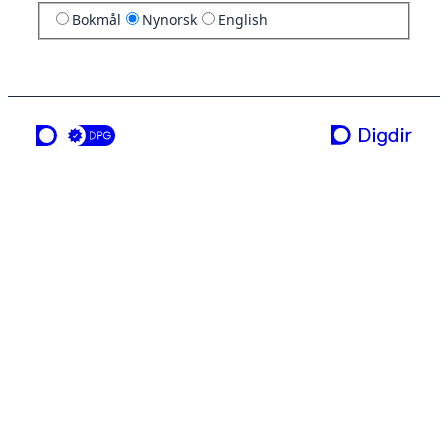
Bokmål
Nynorsk
English
ei teneste frå