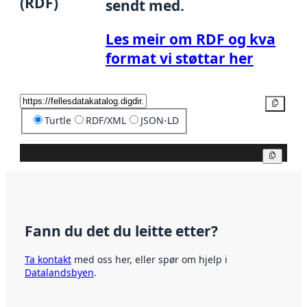
(RDF)
sendt med.
Les meir om RDF og kva
format vi støttar her
Kopier
Turtle
RDF/XML
JSON-LD
Kopier
Fann du det du leitte etter?
Ta kontakt
med oss her, eller spør om hjelp i
Datalandsbyen
.