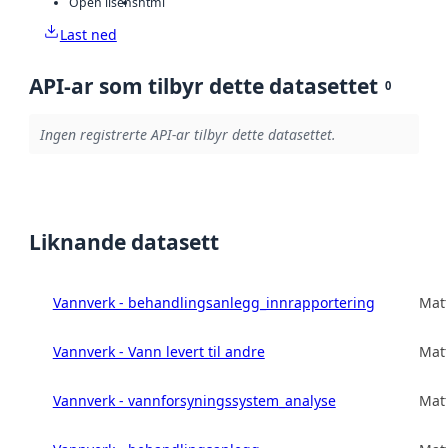
Open lisens
html
Last ned
API-ar som tilbyr dette datasettet
0
Ingen registrerte API-ar tilbyr dette datasettet.
Liknande datasett
Vannverk - behandlingsanlegg_innrapportering
Matt
Vannverk - Vann levert til andre
Matt
Vannverk - vannforsyningssystem_analyse
Matt