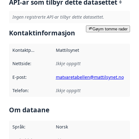
API-ar som tilbyr dette datasettet
0
Ingen registrerte API-ar tilbyr dette datasettet.
Gøym tomme rader
Kontaktinformasjon
Kontaktpunkt
:
Mattilsynet
Nettside
:
Ikkje oppgitt
E-post
:
matvaretabellen@mattilsynet.no
Telefon
:
Ikkje oppgitt
Om dataane
Språk
:
Norsk