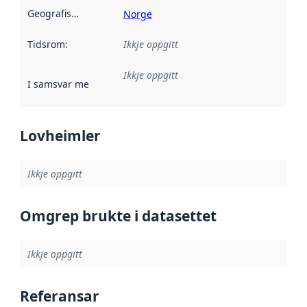
Geografisk område
:
Norge
Tidsrom
:
Ikkje oppgitt
Ikkje oppgitt
I samsvar med
:
Referanse til ei implementeringsregel eller an
Lovheimler
Ikkje oppgitt
Omgrep brukte i datasettet
Ikkje oppgitt
Referansar