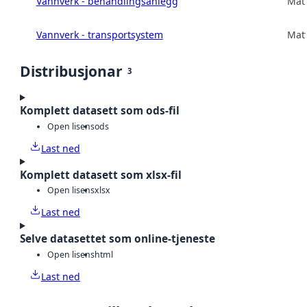
Vannverk - behandlingsanlegg
Matt
Vannverk - transportsystem
Matt
Distribusjonar
3
Komplett datasett som ods-fil
Open lisens
ods
Last ned
Komplett datasett som xlsx-fil
Open lisens
xlsx
Last ned
Selve datasettet som online-tjeneste
Open lisens
html
Last ned