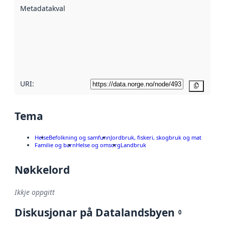
beskrive ved
Metadatakvalitet
:
hjelp av
metadata.
Les meir om
metadatakvalitet
her
URI:
Kopier
Tema
Helse
Befolkning og samfunn
Jordbruk, fiskeri, skogbruk og mat
Familie og barn
Helse og omsorg
Landbruk
Nøkkelord
Ikkje oppgitt
Diskusjonar på Datalandsbyen
0