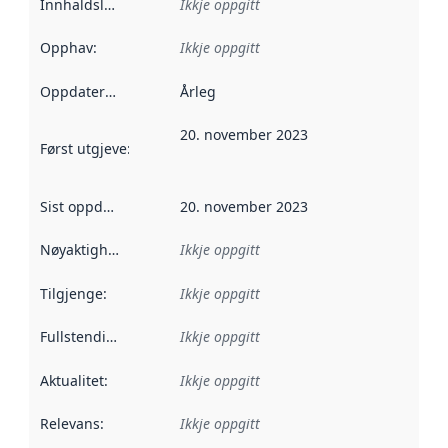
Innhaldsleverandørar
Ikkje oppgitt
:
Opphav
:
Ikkje oppgitt
Oppdateringsfrekvens
Årleg
:
20. november 2023
Først utgjeve
:
Denne datoen seier når dataa i dette datasettet 
Sist oppdatert
:
20. november 2023
Nøyaktigheit
:
Ikkje oppgitt
Tilgjenge
:
Ikkje oppgitt
Fullstendigheit
:
Ikkje oppgitt
Aktualitet
:
Ikkje oppgitt
Relevans
:
Ikkje oppgitt