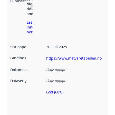
Publisert
:
tilgjengeleg
tidlegare
andre stader.
Les meir om
innhenting
her
Sist oppdatert
:
30. juli 2025
Landingsside
:
https://www.matvaretabellen.no
Dokumentasjon
:
Ikkje oppgitt
Datasettype
:
Ikkje oppgitt
God (68%)
Metadatakvalitet
er ein indikator
på kor godt
datasettene er