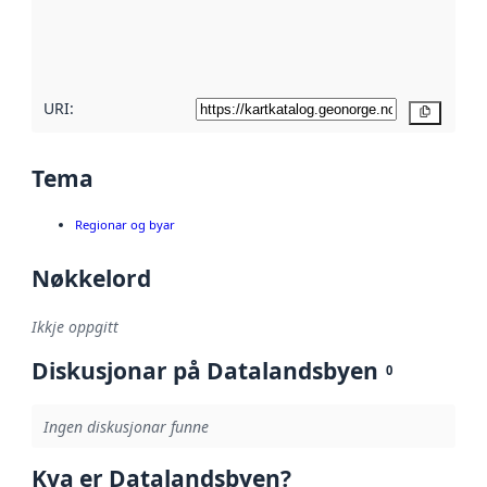
Les meir om
metadatakvalitet
her
URI:
Kopier
Tema
Regionar og byar
Nøkkelord
Ikkje oppgitt
Diskusjonar på Datalandsbyen
0
Ingen diskusjonar funne
Kva er Datalandsbyen?