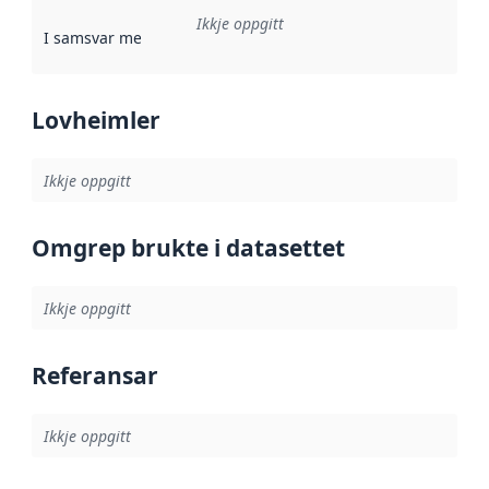
Ikkje oppgitt
I samsvar med
:
Referanse til ei implementeringsregel eller an
Lovheimler
Ikkje oppgitt
Omgrep brukte i datasettet
Ikkje oppgitt
Referansar
Ikkje oppgitt