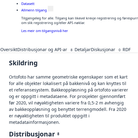
Datasett
Allmenn tilgang
Tilgjengeleg for alle. Tilgang kan likevel krevje registrering og føresp
om slik registrering og/eller API-nøklar.
Les meir om tilgangsnivå her
Oversikt
Distribusjonar og API-ar
Detaljar
Diskusjonar
RDF
8
0
Skildring
Ortofoto har samme geometriske egenskaper som et kart
for alle objekter lokalisert på bakkenivå og kan knyttes til
et referansesystem. Bakkeoppløsning på ortofoto varierer
og er oppgitt i metadataene. For prosjekter gjennomført
før 2020, vil nøyaktigheten variere fra 0,5-2 m avhengig
av bakkeoppløsning og benyttet terrengmodell. Fra 2020
er nøyaktigheten til produktet oppgitt i
metadatainformasjonen.
Distribusjonar
8