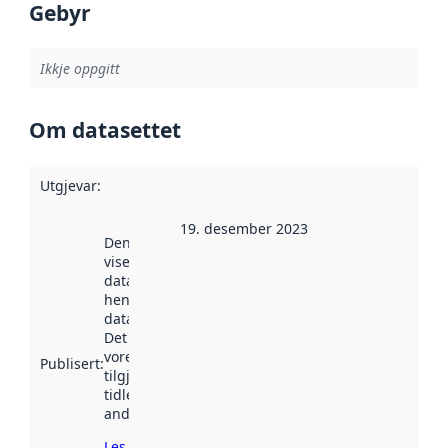
Gebyr
Ikkje oppgitt
Om datasettet
Utgjevar
:
19. desember 2023
Denne datoen
viser når
datasettet vart
henta inn av
data.norge.no.
Det kan ha
vore
Publisert
:
tilgjengeleg
tidlegare
andre stader.
Les meir om