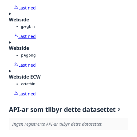
Last ned
Webside
jpeg
bin
Last ned
Webside
png
png
Last ned
Webside ECW
octet
bin
Last ned
API-ar som tilbyr dette datasettet
0
Ingen registrerte API-ar tilbyr dette datasettet.