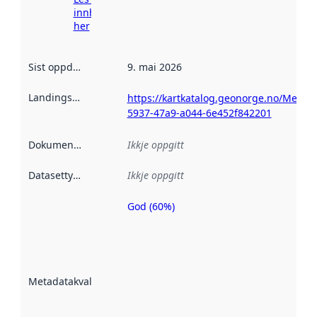
innhenting
her
Sist oppdatert
:
9. mai 2026
Landingsside
:
https://kartkatalog.geonorge.no/Metad
5937-47a9-a044-6e452f842201
Dokumentasjon
:
Ikkje oppgitt
Datasettype
:
Ikkje oppgitt
God (60%)
Metadatakvalitet
er ein indikator
på kor godt
datasettene er
beskrive ved
Metadatakvalitet
:
hjelp av
metadata.