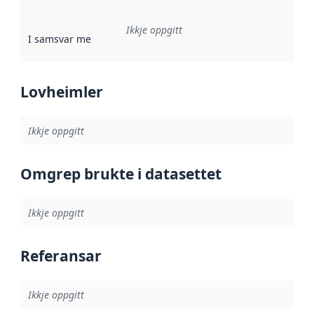
Ikkje oppgitt
I samsvar med
:
Referanse til ei implementeringsregel eller an
Lovheimler
Ikkje oppgitt
Omgrep brukte i datasettet
Ikkje oppgitt
Referansar
Ikkje oppgitt