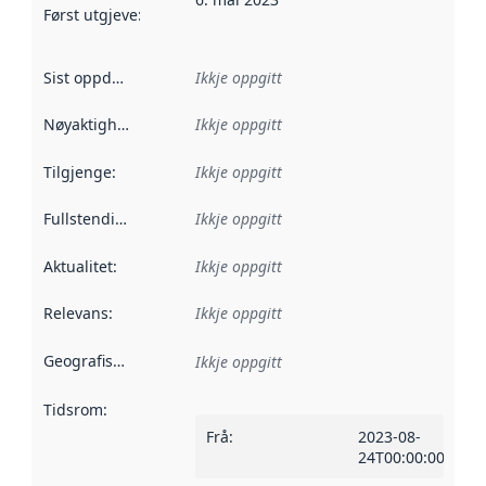
Først utgjeve
:
Denne datoen seier når dataa i dette datasettet 
Sist oppdatert
:
Ikkje oppgitt
Nøyaktigheit
:
Ikkje oppgitt
Tilgjenge
:
Ikkje oppgitt
Fullstendigheit
:
Ikkje oppgitt
Aktualitet
:
Ikkje oppgitt
Relevans
:
Ikkje oppgitt
Geografisk område
:
Ikkje oppgitt
Tidsrom
:
Frå
:
2023-08-
24T00:00:00Z