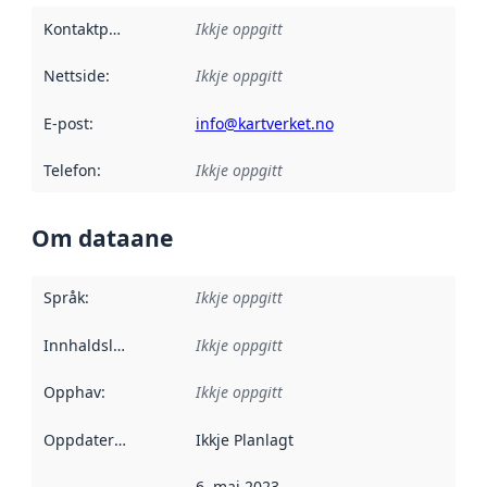
Kontaktpunkt
:
Ikkje oppgitt
Nettside
:
Ikkje oppgitt
E-post
:
info@kartverket.no
Telefon
:
Ikkje oppgitt
Om dataane
Språk
:
Ikkje oppgitt
Innhaldsleverandørar
Ikkje oppgitt
:
Opphav
:
Ikkje oppgitt
Oppdateringsfrekvens
Ikkje Planlagt
:
6. mai 2023