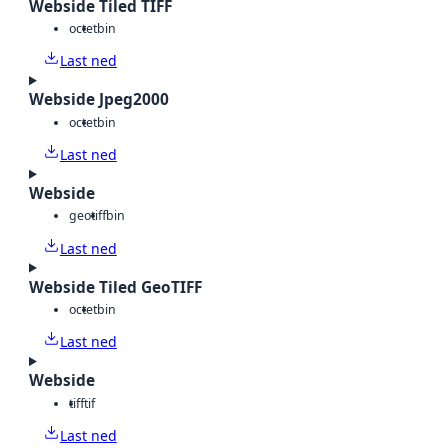
Webside Tiled TIFF
octet
bin
Last ned
Webside Jpeg2000
octet
bin
Last ned
Webside
geotiff
bin
Last ned
Webside Tiled GeoTIFF
octet
bin
Last ned
Webside
tiff
tif
Last ned