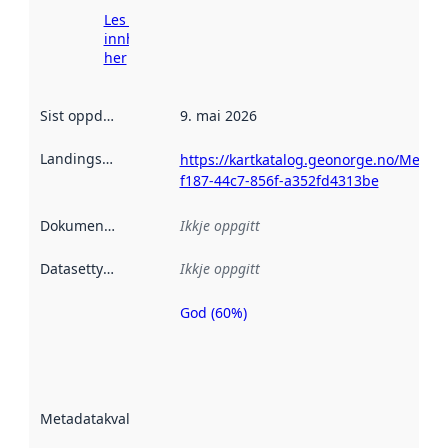
Les meir om
innhenting
her
Sist oppdatert
:
9. mai 2026
Landingsside
:
https://kartkatalog.geonorge.no/Metad
f187-44c7-856f-a352fd4313be
Dokumentasjon
:
Ikkje oppgitt
Datasettype
:
Ikkje oppgitt
God (60%)
Metadatakvalitet
er ein indikator
på kor godt
datasettene er
beskrive ved
Metadatakvalitet
:
hjelp av
metadata.