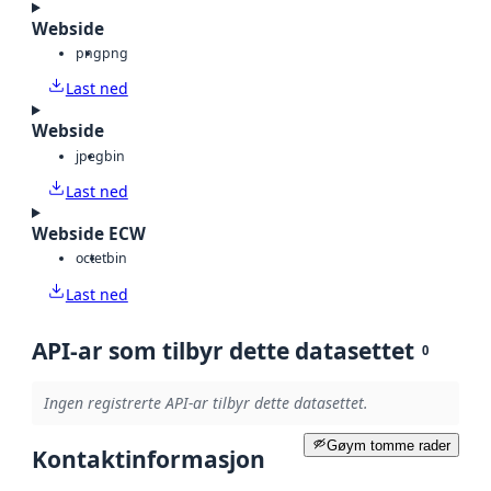
Webside
png
png
Last ned
Webside
jpeg
bin
Last ned
Webside ECW
octet
bin
Last ned
API-ar som tilbyr dette datasettet
0
Ingen registrerte API-ar tilbyr dette datasettet.
Gøym tomme rader
Kontaktinformasjon