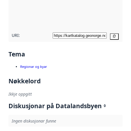
Les meir om
metadatakvalitet
her
URI:
Kopier
Tema
Regionar og byar
Nøkkelord
Ikkje oppgitt
Diskusjonar på Datalandsbyen
0
Ingen diskusjonar funne