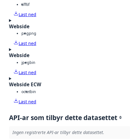
tiff
tif
Last ned
Webside
png
png
Last ned
Webside
jpeg
bin
Last ned
Webside ECW
octet
bin
Last ned
API-ar som tilbyr dette datasettet
0
Ingen registrerte API-ar tilbyr dette datasettet.