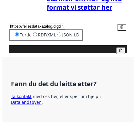
format vi støttar her
Kopier
Turtle
RDF/XML
JSON-LD
Kopier
Fann du det du leitte etter?
Ta kontakt
med oss her, eller spør om hjelp i
Datalandsbyen
.