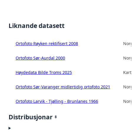
Liknande datasett
Ortofoto Røyken rektifisert 2008
Norg
Ortofoto Sør-Aurdal 2000
Norg
Høydedata Bilde Troms 2025
Kart
Ortofoto Sør-Varanger midlertidig ortofoto 2021
Norg
Ortofoto Larvik - Tjølling - Brunlanes 1966
Norg
Distribusjonar
8