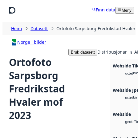
Hopp til hovudinnhald
Finn data
Meny
Heim
Datasett
Ortofoto Sarpsborg Fredrikstad Hvaler
Norge i bilder
Distribusjonar
A
Bruk datasett
8
Ortofoto
Webside Til
Sarpsborg
bi
octet
Fredrikstad
Webside Jp
bi
Hvaler mof
octet
2023
Webside
b
geotiff