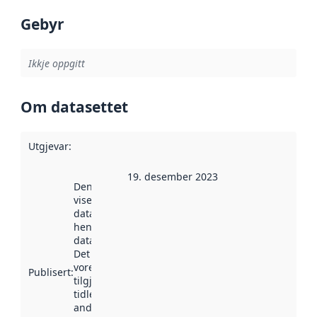
Gebyr
Ikkje oppgitt
Om datasettet
Utgjevar
:
19. desember 2023
Denne datoen
viser når
datasettet vart
henta inn av
data.norge.no.
Det kan ha
vore
Publisert
:
tilgjengeleg
tidlegare
andre stader.