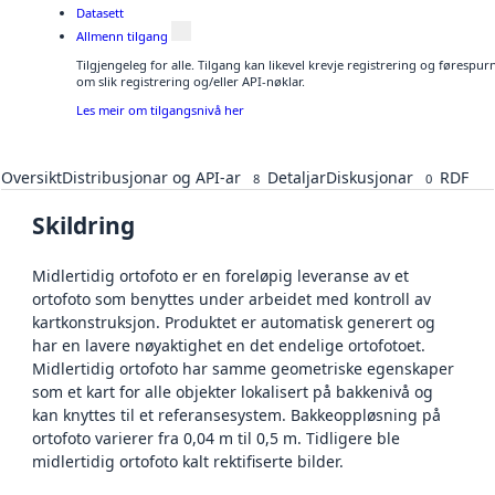
Datasett
Allmenn tilgang
Tilgjengeleg for alle. Tilgang kan likevel krevje registrering og føresp
om slik registrering og/eller API-nøklar.
Les meir om tilgangsnivå her
Oversikt
Distribusjonar og API-ar
Detaljar
Diskusjonar
RDF
8
0
Skildring
Midlertidig ortofoto er en foreløpig leveranse av et
ortofoto som benyttes under arbeidet med kontroll av
kartkonstruksjon. Produktet er automatisk generert og
har en lavere nøyaktighet en det endelige ortofotoet.
Midlertidig ortofoto har samme geometriske egenskaper
som et kart for alle objekter lokalisert på bakkenivå og
kan knyttes til et referansesystem. Bakkeoppløsning på
ortofoto varierer fra 0,04 m til 0,5 m. Tidligere ble
midlertidig ortofoto kalt rektifiserte bilder.