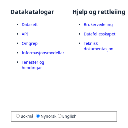
Datakatalogar
Hjelp og rettleiing
Datasett
Brukerveileiing
API
Datafellesskapet
Omgrep
Teknisk
dokumentasjon
Informasjonsmodellar
Tenester og
hendingar
Bokmål
Nynorsk
English