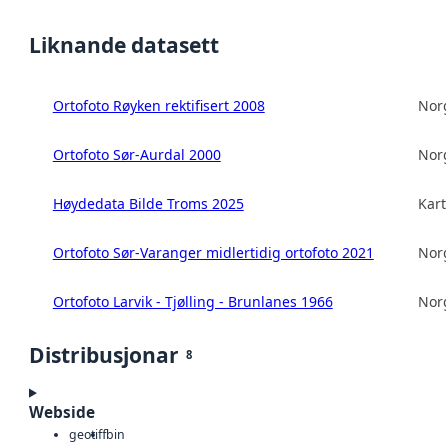
Liknande datasett
Ortofoto Røyken rektifisert 2008
Norg
Ortofoto Sør-Aurdal 2000
Norg
Høydedata Bilde Troms 2025
Kart
Ortofoto Sør-Varanger midlertidig ortofoto 2021
Norg
Ortofoto Larvik - Tjølling - Brunlanes 1966
Norg
Distribusjonar
8
Webside
geotiff
bin