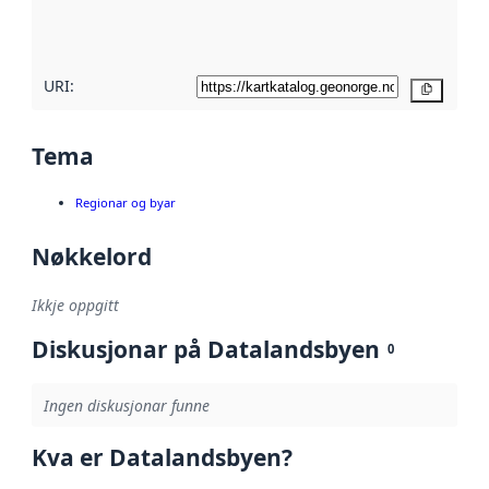
metadatakvalitet
her
URI:
Kopier
Tema
Regionar og byar
Nøkkelord
Ikkje oppgitt
Diskusjonar på Datalandsbyen
0
Ingen diskusjonar funne
Kva er Datalandsbyen?