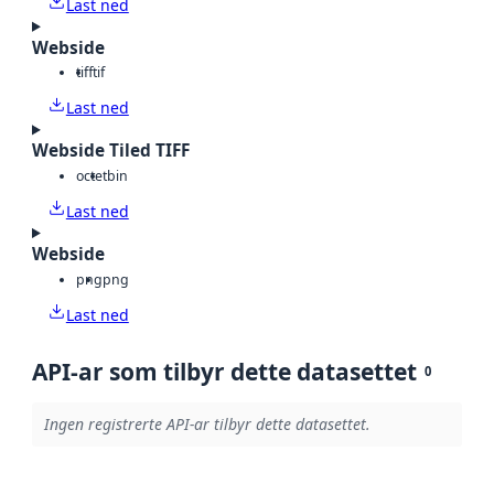
Last ned
Webside
tiff
tif
Last ned
Webside Tiled TIFF
octet
bin
Last ned
Webside
png
png
Last ned
API-ar som tilbyr dette datasettet
0
Ingen registrerte API-ar tilbyr dette datasettet.