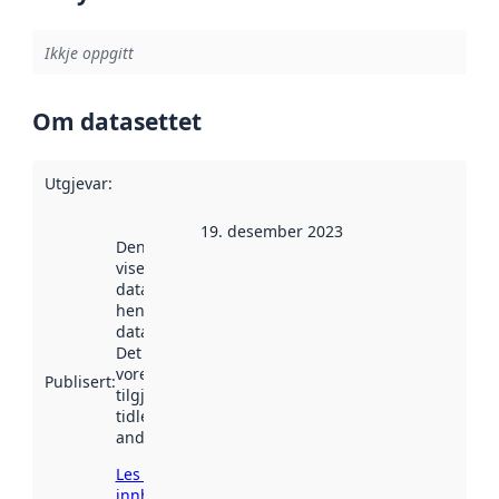
Ikkje oppgitt
Om datasettet
Utgjevar
:
19. desember 2023
Denne datoen
viser når
datasettet vart
henta inn av
data.norge.no.
Det kan ha
vore
Publisert
:
tilgjengeleg
tidlegare
andre stader.
Les meir om
innhenting