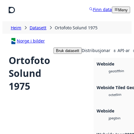
Hopp til hovudinnhald
Finn data
Meny
Heim
Datasett
Ortofoto Solund 1975
Norge i bilder
Distribusjonar
API-ar
Bruk datasett
8
Ortofoto
Webside
Solund
bin
geotiff
1975
Webside Tiled Ge
bin
octet
Webside
bin
jpeg