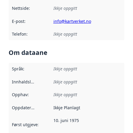
Nettside
:
Ikkje oppgitt
E-post
:
info@kartverket.no
Telefon
:
Ikkje oppgitt
Om dataane
Språk
:
Ikkje oppgitt
Innhaldsleverandørar
Ikkje oppgitt
:
Opphav
:
Ikkje oppgitt
Oppdateringsfrekvens
Ikkje Planlagt
:
10. juni 1975
Først utgjeve
:
Denne datoen seier når dataa i dette datasettet 