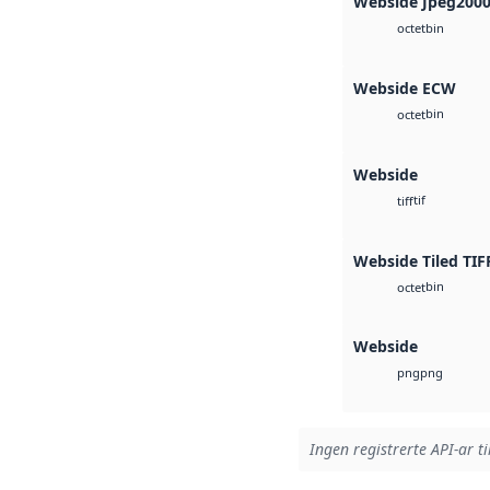
Webside Jpeg200
bin
octet
Webside ECW
bin
octet
Webside
tif
tiff
Webside Tiled TIF
bin
octet
Webside
png
png
Ingen registrerte API-ar ti