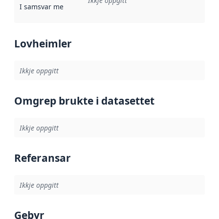
Ikkje oppgitt
I samsvar med
:
Referanse til ei implementeringsregel eller an
Lovheimler
Ikkje oppgitt
Omgrep brukte i datasettet
Ikkje oppgitt
Referansar
Ikkje oppgitt
Gebyr