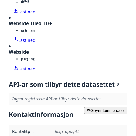
tiff
tif
Last ned
Webside Tiled TIFF
octet
bin
Last ned
Webside
png
png
Last ned
API-ar som tilbyr dette datasettet
0
Ingen registrerte API-ar tilbyr dette datasettet.
Gøym tomme rader
Kontaktinformasjon
Kontaktpunkt
:
Ikkje oppgitt