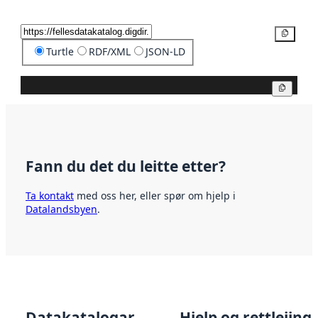
Kopier
Turtle
RDF/XML
JSON-LD
Kopier
Fann du det du leitte etter?
Ta kontakt
med oss her, eller spør om hjelp i
Datalandsbyen
.
Datakatalogar
Hjelp og rettleiing