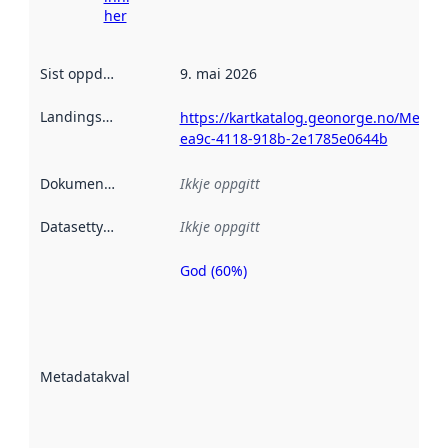
her
Sist oppdatert
:
9. mai 2026
Landingsside
:
https://kartkatalog.geonorge.no/Metada
ea9c-4118-918b-2e1785e0644b
Dokumentasjon
:
Ikkje oppgitt
Datasettype
:
Ikkje oppgitt
God (60%)
Metadatakvalitet
er ein indikator
på kor godt
datasettene er
beskrive ved
Metadatakvalitet
:
hjelp av
metadata.
Les meir om