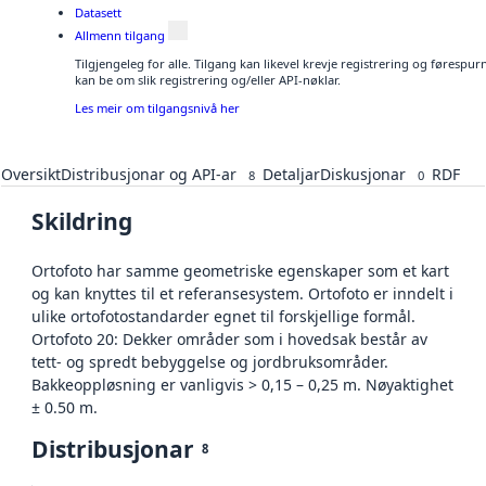
Datasett
Allmenn tilgang
Tilgjengeleg for alle. Tilgang kan likevel krevje registrering og førespu
kan be om slik registrering og/eller API-nøklar.
Les meir om tilgangsnivå her
Oversikt
Distribusjonar og API-ar
Detaljar
Diskusjonar
RDF
8
0
Skildring
Ortofoto har samme geometriske egenskaper som et kart
og kan knyttes til et referansesystem. Ortofoto er inndelt i
ulike ortofotostandarder egnet til forskjellige formål.
Ortofoto 20: Dekker områder som i hovedsak består av
tett- og spredt bebyggelse og jordbruksområder.
Bakkeoppløsning er vanligvis > 0,15 – 0,25 m. Nøyaktighet
± 0.50 m.
Distribusjonar
8