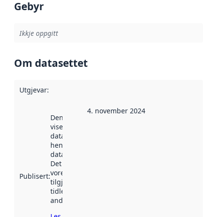
Gebyr
Ikkje oppgitt
Om datasettet
Utgjevar
:
4. november 2024
Denne datoen
viser når
datasettet vart
henta inn av
data.norge.no.
Det kan ha
vore
Publisert
:
tilgjengeleg
tidlegare
andre stader.
Les meir om