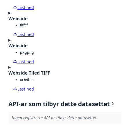
Last ned
Webside
tiff
tif
Last ned
Webside
png
png
Last ned
Webside Tiled TIFF
octet
bin
Last ned
API-ar som tilbyr dette datasettet
0
Ingen registrerte API-ar tilbyr dette datasettet.