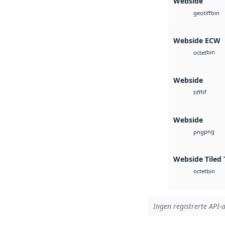
Webside
bin
geotiff
Webside ECW
bin
octet
Webside
tif
tiff
Webside
png
png
Webside Tiled 
bin
octet
Ingen registrerte API-a