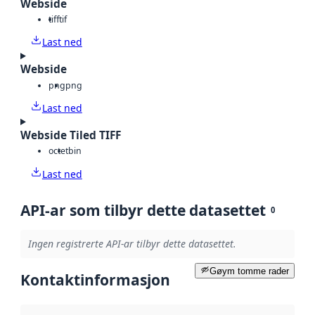
Webside
tiff
tif
Last ned
Webside
png
png
Last ned
Webside Tiled TIFF
octet
bin
Last ned
API-ar som tilbyr dette datasettet
0
Ingen registrerte API-ar tilbyr dette datasettet.
Gøym tomme rader
Kontaktinformasjon