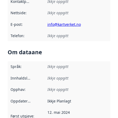
Kontaktpunkt
:
Ikkje oppgitt
Nettside
:
Ikkje oppgitt
E-post
:
info@kartverket.no
Telefon
:
Ikkje oppgitt
Om dataane
Språk
:
Ikkje oppgitt
Innhaldsleverandørar
Ikkje oppgitt
:
Opphav
:
Ikkje oppgitt
Oppdateringsfrekvens
Ikkje Planlagt
:
12. mai 2024
Først utgjeve
:
Denne datoen seier når dataa i dette datasettet 