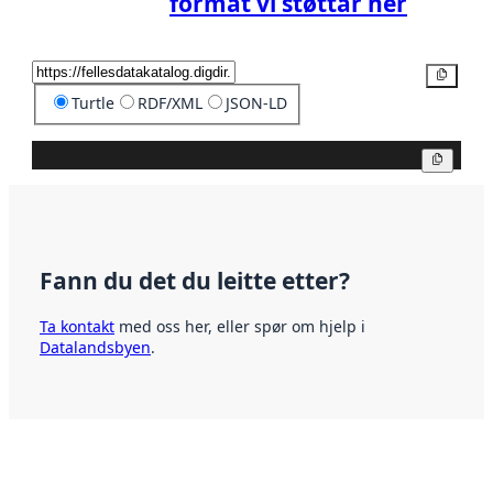
format vi støttar her
Kopier
Turtle
RDF/XML
JSON-LD
Kopier
Fann du det du leitte etter?
Ta kontakt
med oss her, eller spør om hjelp i
Datalandsbyen
.