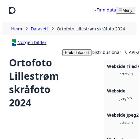
Hopp til hovudinnhald
Finn data
Meny
Heim
Datasett
Ortofoto Lillestrøm skråfoto 2024
Norge i bilder
Distribusjonar
API-
Bruk datasett
8
Ortofoto
Webside Tiled
Lillestrøm
bin
octet
skråfoto
Webside
bin
2024
jpeg
Webside Jpeg2
bin
octet