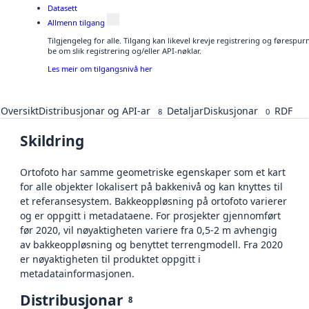
Datasett
Allmenn tilgang
Tilgjengeleg for alle. Tilgang kan likevel krevje registrering og førespu
be om slik registrering og/eller API-nøklar.
Les meir om tilgangsnivå her
Oversikt
Distribusjonar og API-ar
Detaljar
Diskusjonar
RDF
8
0
Skildring
Ortofoto har samme geometriske egenskaper som et kart
for alle objekter lokalisert på bakkenivå og kan knyttes til
et referansesystem. Bakkeoppløsning på ortofoto varierer
og er oppgitt i metadataene. For prosjekter gjennomført
før 2020, vil nøyaktigheten variere fra 0,5-2 m avhengig
av bakkeoppløsning og benyttet terrengmodell. Fra 2020
er nøyaktigheten til produktet oppgitt i
metadatainformasjonen.
Distribusjonar
8