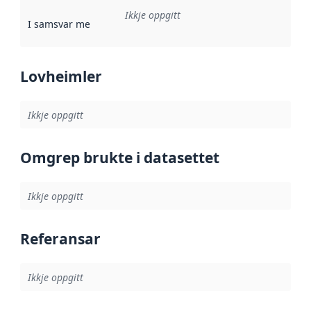
Ikkje oppgitt
I samsvar med
:
Referanse til ei implementeringsregel eller an
Lovheimler
Ikkje oppgitt
Omgrep brukte i datasettet
Ikkje oppgitt
Referansar
Ikkje oppgitt