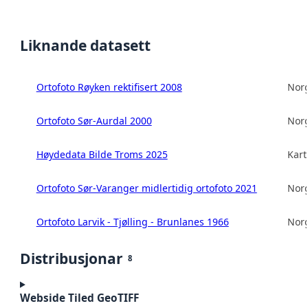
Liknande datasett
Ortofoto Røyken rektifisert 2008
Norg
Ortofoto Sør-Aurdal 2000
Norg
Høydedata Bilde Troms 2025
Kart
Ortofoto Sør-Varanger midlertidig ortofoto 2021
Norg
Ortofoto Larvik - Tjølling - Brunlanes 1966
Norg
Distribusjonar
8
Webside Tiled GeoTIFF