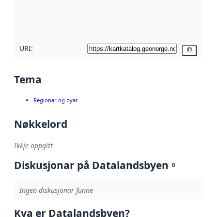
Les meir om
metadatakvalitet
her
URI:
Kopier
Tema
Regionar og byar
Nøkkelord
Ikkje oppgitt
Diskusjonar på Datalandsbyen
0
Ingen diskusjonar funne
Kva er Datalandsbyen?