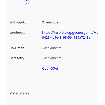
innhenting
her
Sist oppdatert
:
9. mai 2026
Landingsside
:
https://kartkatalog.geonorge.no/Metad
9423-4c9e-8193-564134a7248a
Dokumentasjon
:
Ikkje oppgitt
Datasettype
:
Ikkje oppgitt
God (60%)
Metadatakvalitet
er ein indikator
på kor godt
datasettene er
beskrive ved
Metadatakvalitet
:
hjelp av
metadata.