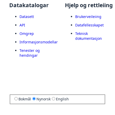
Datakatalogar
Hjelp og rettleiing
Datasett
Brukerveileiing
API
Datafellesskapet
Omgrep
Teknisk
dokumentasjon
Informasjonsmodellar
Tenester og
hendingar
Bokmål
Nynorsk
English