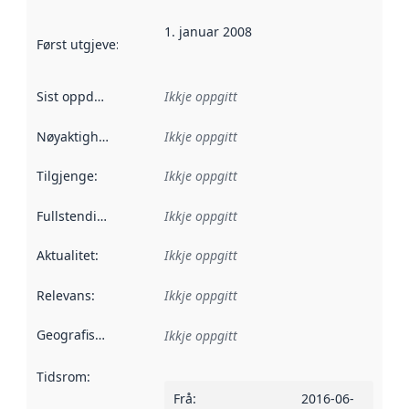
1. januar 2008
Først utgjeve
:
Denne datoen seier når dataa i dette datasettet 
Sist oppdatert
:
Ikkje oppgitt
Nøyaktigheit
:
Ikkje oppgitt
Tilgjenge
:
Ikkje oppgitt
Fullstendigheit
:
Ikkje oppgitt
Aktualitet
:
Ikkje oppgitt
Relevans
:
Ikkje oppgitt
Geografisk område
:
Ikkje oppgitt
Tidsrom
:
Frå
:
2016-06-