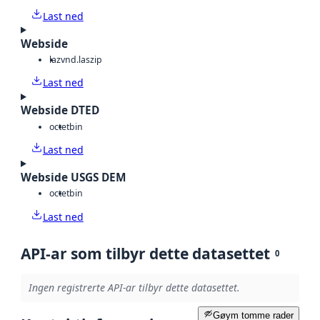
Last ned
Webside
laz
vnd.laszip
Last ned
Webside DTED
octet
bin
Last ned
Webside USGS DEM
octet
bin
Last ned
API-ar som tilbyr dette datasettet
0
Ingen registrerte API-ar tilbyr dette datasettet.
Gøym tomme rader