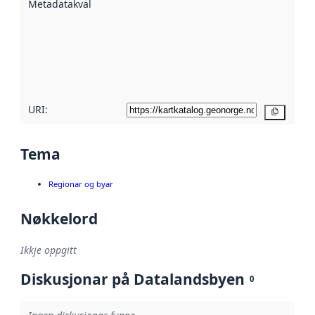
Metadatakvalitet
:
hjelp av
metadata.
Les meir om
metadatakvalitet
her
URI:
Kopier
Tema
Regionar og byar
Nøkkelord
Ikkje oppgitt
Diskusjonar på Datalandsbyen
0