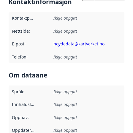
Kontaktinformasjon
Kontaktpunkt
:
Ikkje oppgitt
Nettside
:
Ikkje oppgitt
E-post
:
hoydedata@kartverket.no
Telefon
:
Ikkje oppgitt
Om dataane
Språk
:
Ikkje oppgitt
Innhaldsleverandørar
Ikkje oppgitt
:
Opphav
:
Ikkje oppgitt
Oppdateringsfrekvens
Ikkje oppgitt
: