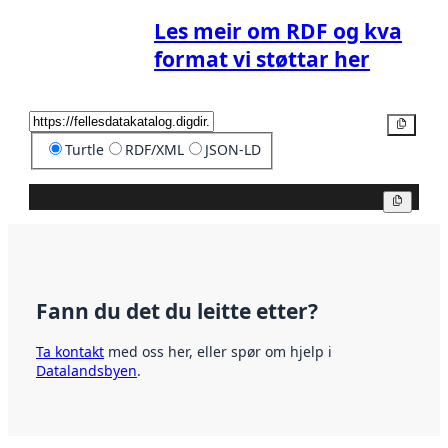
Les meir om RDF og kva
format vi støttar her
Kopier
Turtle
RDF/XML
JSON-LD
Kopier
Fann du det du leitte etter?
Ta kontakt
med oss her, eller spør om hjelp i
Datalandsbyen
.