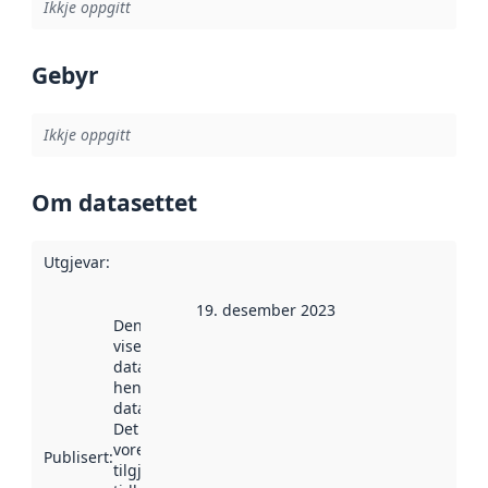
Ikkje oppgitt
Gebyr
Ikkje oppgitt
Om datasettet
Utgjevar
:
19. desember 2023
Denne datoen
viser når
datasettet vart
henta inn av
data.norge.no.
Det kan ha
vore
Publisert
:
tilgjengeleg