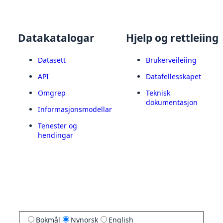
Datakatalogar
Hjelp og rettleiing
Datasett
Brukerveileiing
API
Datafellesskapet
Omgrep
Teknisk
dokumentasjon
Informasjonsmodellar
Tenester og
hendingar
Bokmål
Nynorsk
English