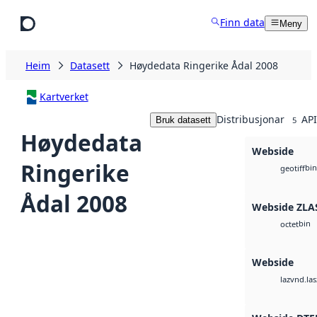
Hopp til hovudinnhald
Finn data
Meny
Heim
Datasett
Høydedata Ringerike Ådal 2008
Kartverket
Distribusjonar
API
Bruk datasett
5
Høydedata
Webside
Ringerike
bin
geotiff
Ådal 2008
Webside ZLA
bin
octet
Webside
vnd.las
laz