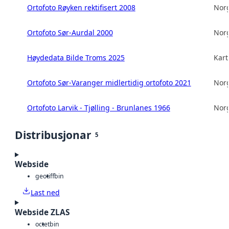
Ortofoto Røyken rektifisert 2008
Norg
Ortofoto Sør-Aurdal 2000
Norg
Høydedata Bilde Troms 2025
Kart
Ortofoto Sør-Varanger midlertidig ortofoto 2021
Norg
Ortofoto Larvik - Tjølling - Brunlanes 1966
Norg
Distribusjonar
5
Webside
geotiff
bin
Last ned
Webside ZLAS
octet
bin