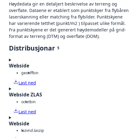
Høydedata gir en detaljert beskrivelse av terreng og
overflate. Dataene er etablert som punktskyer fra flybåren
laserskanning eller matching fra flybilder. Punktskyene
har varierende tetthet (punkt/m2 ) tilpasset ulike formål.
Fra punktskyene er det generert høydemodeller på grid-
format av terreng (DTM) og overflate (DOM).
Distribusjonar
5
Webside
geotiff
bin
Last ned
Webside ZLAS
octet
bin
Last ned
Webside
laz
vnd.laszip