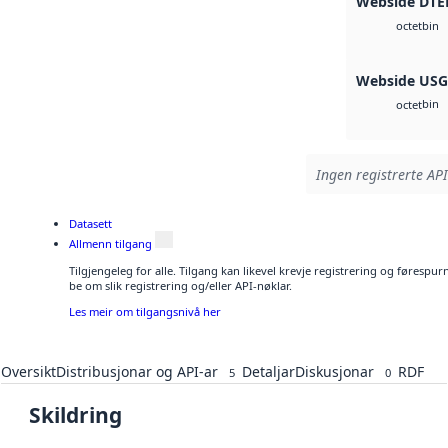
Webside DTE
bin
octet
Webside US
bin
octet
Ingen registrerte API
Datasett
Allmenn tilgang
Tilgjengeleg for alle. Tilgang kan likevel krevje registrering og førespu
be om slik registrering og/eller API-nøklar.
Les meir om tilgangsnivå her
Oversikt
Distribusjonar og API-ar
Detaljar
Diskusjonar
RDF
5
0
Skildring