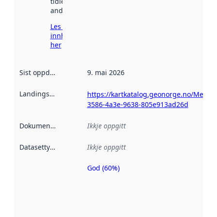
tidlegare
andre stader.
Les meir om
innhenting
her
Sist oppdatert
:
9. mai 2026
Landingsside
:
https://kartkatalog.geonorge.no/Metad
3586-4a3e-9638-805e913ad26d
Dokumentasjon
:
Ikkje oppgitt
Datasettype
:
Ikkje oppgitt
God (60%)
Metadatakvalitet
er ein indikator
på kor godt
datasettene er
beskrive ved