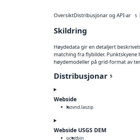
Oversikt
Distribusjonar og API-ar
5
Skildring
Høydedata gir en detaljert beskrivel
matching fra flybilder. Punktskyene 
høydemodeller på grid-format av te
Distribusjonar
5
Webside
laz
vnd.laszip
Webside USGS DEM
octet
bin