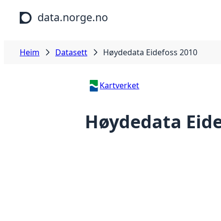
Hopp til hovudinnhald
data.norge.no
Heim
Datasett
Høydedata Eidefoss 2010
Kartverket
Høydedata Eide