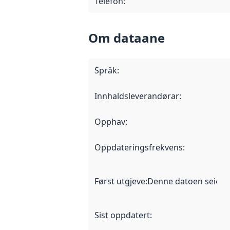
Telefon
:
Om dataane
Språk
:
Innhaldsleverandørar
:
Opphav
:
Oppdateringsfrekvens
:
Først utgjeve
:
Denne datoen seier nå
Sist oppdatert
: