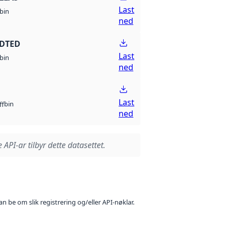
Last
bin
ned
 DTED
Last
bin
ned
Last
bin
ff
ned
 API-ar tilbyr dette datasettet.
n be om slik registrering og/eller API-nøklar.