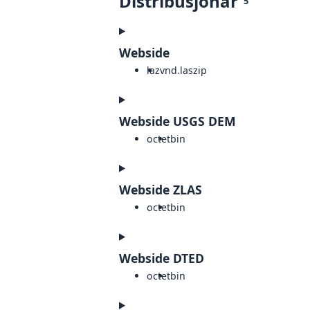
Distribusjonar
5
Webside
laz
vnd.laszip
Webside USGS DEM
octet
bin
Webside ZLAS
octet
bin
Webside DTED
octet
bin