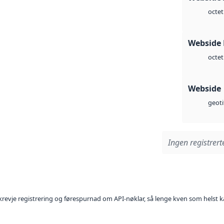
octet
Webside
octet
Webside
geoti
Ingen registrerte
l krevje registrering og førespurnad om API-nøklar, så lenge kven som helst ka