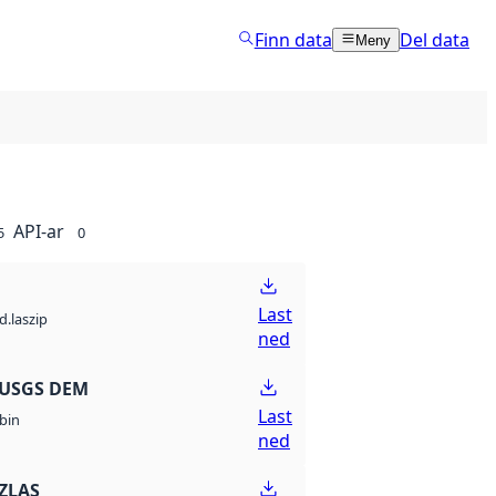
Finn data
Del data
Meny
API-ar
5
0
Last
d.laszip
ned
 USGS DEM
Last
bin
ned
ZLAS