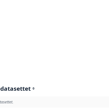
 datasettet
0
tasettet.