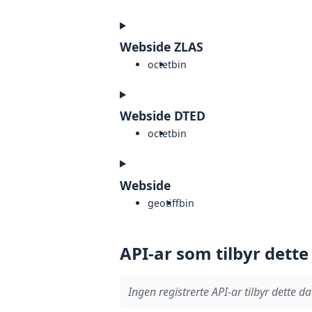
Webside ZLAS
octet
bin
Webside DTED
octet
bin
Webside
geotiff
bin
API-ar som tilbyr dette
Ingen registrerte API-ar tilbyr dette da