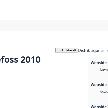
Distribusjonar
Bruk datasett
foss 2010
Webside
vn
laz
Webside
octet
Webside 