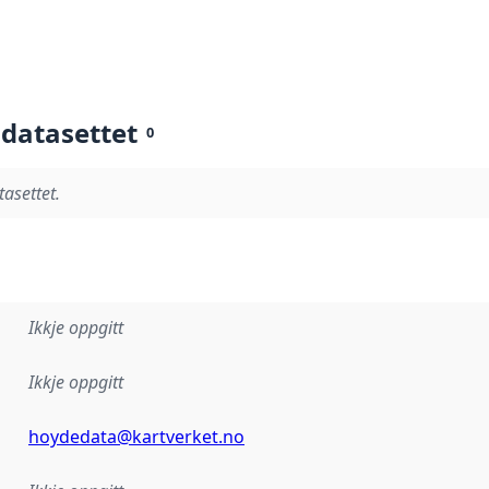
 datasettet
0
tasettet.
Ikkje oppgitt
Ikkje oppgitt
hoydedata@kartverket.no