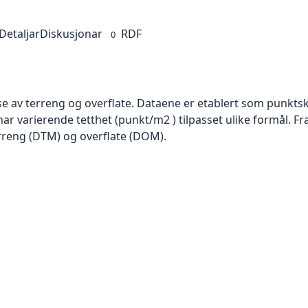
Detaljar
Diskusjonar
RDF
0
se av terreng og overflate. Dataene er etablert som punktsk
har varierende tetthet (punkt/m2 ) tilpasset ulike formål. F
rreng (DTM) og overflate (DOM).