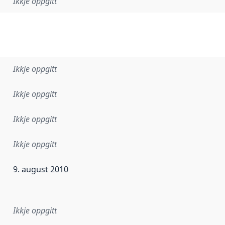
Ikkje oppgitt
Ikkje oppgitt
Ikkje oppgitt
Ikkje oppgitt
Ikkje oppgitt
9. august 2010
r dataa i dette datasettet først blei utgitt. Det kan ha skje
Ikkje oppgitt