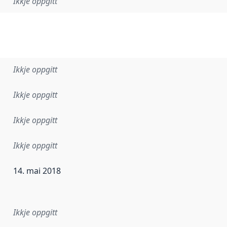
Ikkje oppgitt
Ikkje oppgitt
Ikkje oppgitt
Ikkje oppgitt
Ikkje oppgitt
14. mai 2018
r dataa i dette datasettet først blei utgitt. Det kan ha skje
Ikkje oppgitt