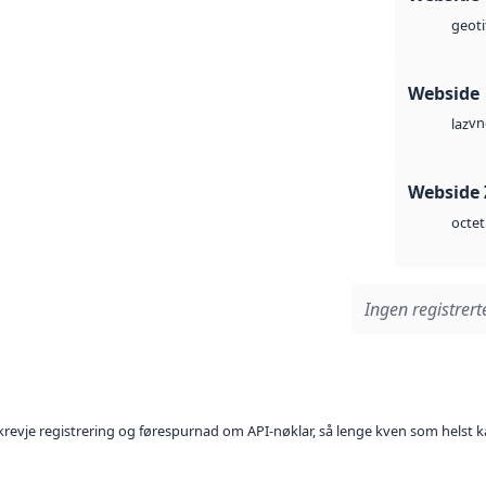
geoti
Webside
vn
laz
Webside 
octet
Ingen registrerte
l krevje registrering og førespurnad om API-nøklar, så lenge kven som helst ka