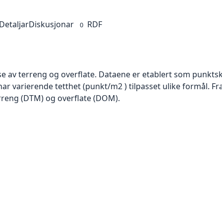
Detaljar
Diskusjonar
RDF
0
se av terreng og overflate. Dataene er etablert som punktsk
har varierende tetthet (punkt/m2 ) tilpasset ulike formål. F
rreng (DTM) og overflate (DOM).