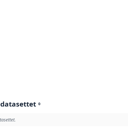
 datasettet
0
tasettet.