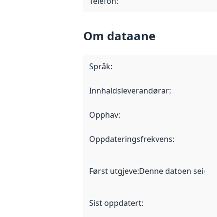
Telefon
:
Om dataane
Språk
:
Innhaldsleverandørar
:
Opphav
:
Oppdateringsfrekvens
:
Først utgjeve
:
Denne datoen seier nå
Sist oppdatert
: