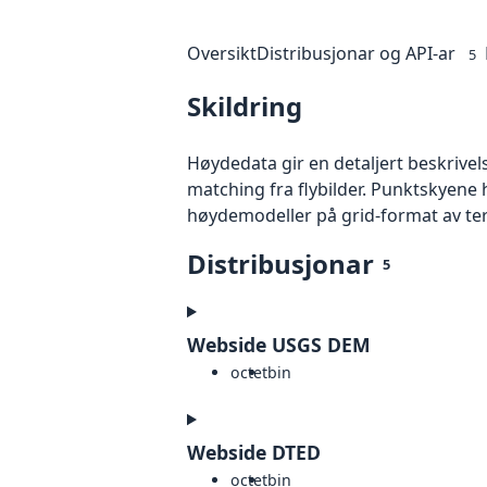
Oversikt
Distribusjonar og API-ar
5
Skildring
Høydedata gir en detaljert beskrivel
matching fra flybilder. Punktskyene 
høydemodeller på grid-format av te
Distribusjonar
5
Webside USGS DEM
octet
bin
Webside DTED
octet
bin