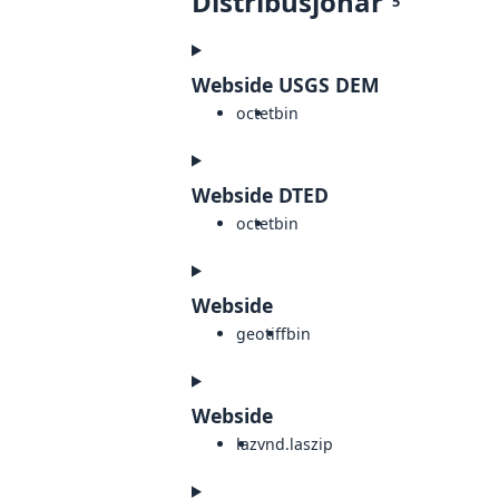
Distribusjonar
5
Webside USGS DEM
octet
bin
Webside DTED
octet
bin
Webside
geotiff
bin
Webside
laz
vnd.laszip