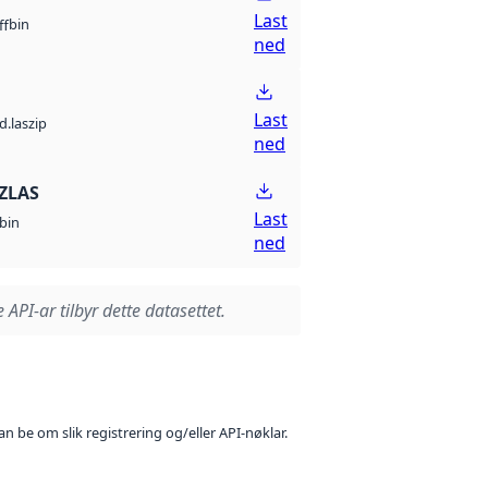
Last
bin
ff
ned
Last
d.laszip
ned
ZLAS
Last
bin
ned
 API-ar tilbyr dette datasettet.
n be om slik registrering og/eller API-nøklar.