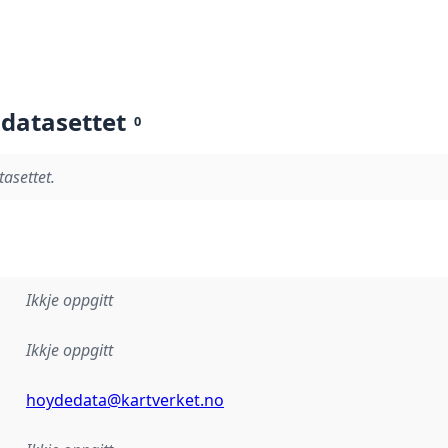
 datasettet
0
tasettet.
Ikkje oppgitt
Ikkje oppgitt
hoydedata@kartverket.no