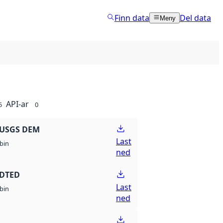
Finn data
Del data
Meny
API-ar
5
0
 USGS DEM
Last
bin
ned
 DTED
Last
bin
ned