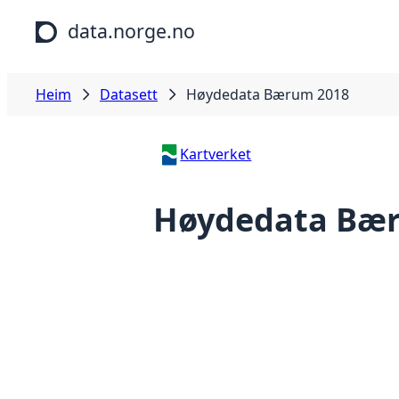
Hopp til hovudinnhald
data.norge.no
Heim
Datasett
Høydedata Bærum 2018
Kartverket
Høydedata Bæ