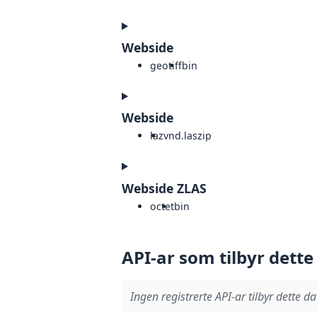
Webside
geotiff
bin
Webside
laz
vnd.laszip
Webside ZLAS
octet
bin
API-ar som tilbyr dette
Ingen registrerte API-ar tilbyr dette da