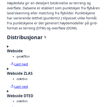
Høydedata gir en detaljert beskrivelse av terreng og
overflate. Dataene er etablert som punktskyer fra flybåren
laserskanning eller matching fra flybilder. Punktskyene
har varierende tetthet (punkt/m2 ) tilpasset ulike formål.
Fra punktskyene er det generert høydemodeller på grid-
format av terreng (DTM) og overflate (DOM).
Distribusjonar
5
Webside
geotiff
bin
Last ned
Webside ZLAS
octet
bin
Last ned
Webside DTED
octet
bin