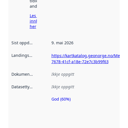
tidlegare
andre stader.
Les meir om
innhenting
her
Sist oppdatert
:
9. mai 2026
Landingsside
:
https://kartkatalog.geonorge.no/Metada
7678-41cf-a18e-72e7c3b99f63
Dokumentasjon
:
Ikkje oppgitt
Datasettype
:
Ikkje oppgitt
God (60%)
Metadatakvalitet
er ein indikator
på kor godt
datasettene er
beskrive ved