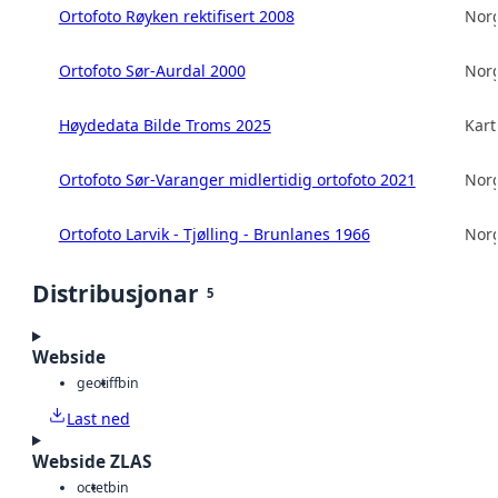
Ortofoto Røyken rektifisert 2008
Norg
Ortofoto Sør-Aurdal 2000
Norg
Høydedata Bilde Troms 2025
Kart
Ortofoto Sør-Varanger midlertidig ortofoto 2021
Norg
Ortofoto Larvik - Tjølling - Brunlanes 1966
Norg
Distribusjonar
5
Webside
geotiff
bin
Last ned
Webside ZLAS
octet
bin