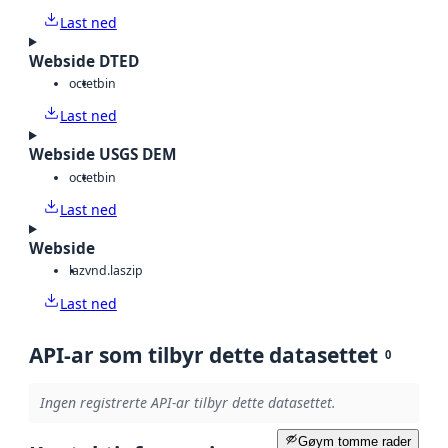
Last ned
Webside DTED
octet
bin
Last ned
Webside USGS DEM
octet
bin
Last ned
Webside
laz
vnd.laszip
Last ned
API-ar som tilbyr dette datasettet
0
Ingen registrerte API-ar tilbyr dette datasettet.
Gøym tomme rader