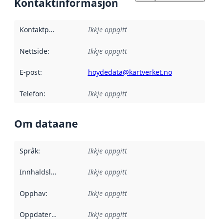
Kontaktinformasjon
Kontaktpunkt
:
Ikkje oppgitt
Nettside
:
Ikkje oppgitt
E-post
:
hoydedata@kartverket.no
Telefon
:
Ikkje oppgitt
Om dataane
Språk
:
Ikkje oppgitt
Innhaldsleverandørar
Ikkje oppgitt
:
Opphav
:
Ikkje oppgitt
Oppdateringsfrekvens
Ikkje oppgitt
: