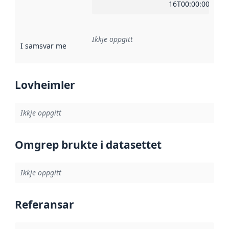
16T00:00:00Z
Ikkje oppgitt
I samsvar med
:
Referanse til ei implementeringsregel eller an
Lovheimler
Ikkje oppgitt
Omgrep brukte i datasettet
Ikkje oppgitt
Referansar