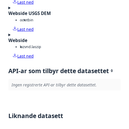
Last ned
Webside USGS DEM
octet
bin
Last ned
Webside
laz
vnd.laszip
Last ned
API-ar som tilbyr dette datasettet
0
Ingen registrerte API-ar tilbyr dette datasettet.
Liknande datasett