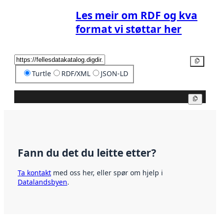
Les meir om RDF og kva
format vi støttar her
Kopier
Turtle
RDF/XML
JSON-LD
Kopier
Fann du det du leitte etter?
Ta kontakt
med oss her, eller spør om hjelp i
Datalandsbyen
.