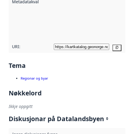
Metadatakvalitet
:
hjelp av
metadata.
Les meir om
metadatakvalitet
her
URI:
Kopier
Tema
Regionar og byar
Nøkkelord
Ikkje oppgitt
Diskusjonar på Datalandsbyen
0