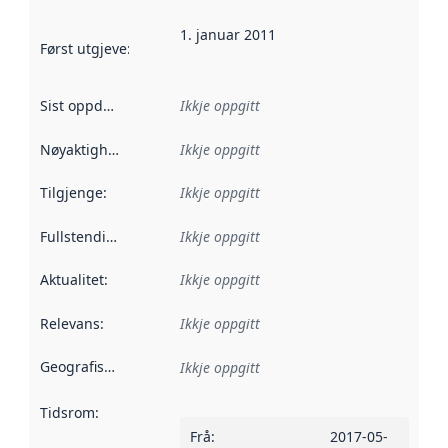
1. januar 2011
Først utgjeve
:
Denne datoen seier når dataa i dette datasettet 
Sist oppdatert
:
Ikkje oppgitt
Nøyaktigheit
:
Ikkje oppgitt
Tilgjenge
:
Ikkje oppgitt
Fullstendigheit
:
Ikkje oppgitt
Aktualitet
:
Ikkje oppgitt
Relevans
:
Ikkje oppgitt
Geografisk område
:
Ikkje oppgitt
Tidsrom
:
Frå
:
2017-05-