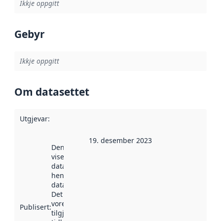
Ikkje oppgitt
Gebyr
Ikkje oppgitt
Om datasettet
Utgjevar
:
19. desember 2023
Denne datoen
viser når
datasettet vart
henta inn av
data.norge.no.
Det kan ha
vore
Publisert
:
tilgjengeleg