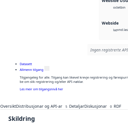
Webside US
bin
octet
Webside
vnd.las
laz
Ingen registrerte API
Datasett
Allmenn tilgang
Tilgjengeleg for alle. Tilgang kan likevel krevje registrering og førespu
be om slik registrering og/eller API-nøklar.
Les meir om tilgangsnivå her
Oversikt
Distribusjonar og API-ar
Detaljar
Diskusjonar
RDF
5
0
Skildring