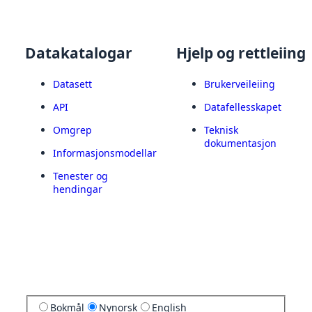
Datakatalogar
Hjelp og rettleiing
Datasett
Brukerveileiing
API
Datafellesskapet
Omgrep
Teknisk
dokumentasjon
Informasjonsmodellar
Tenester og
hendingar
Bokmål
Nynorsk
English