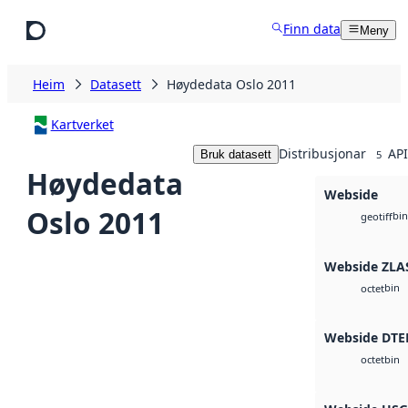
Hopp til hovudinnhald
Finn data
Meny
Heim
Datasett
Høydedata Oslo 2011
Kartverket
Distribusjonar
API
Bruk datasett
5
Høydedata
Webside
Oslo 2011
bin
geotiff
Webside ZLA
bin
octet
Webside DTE
bin
octet