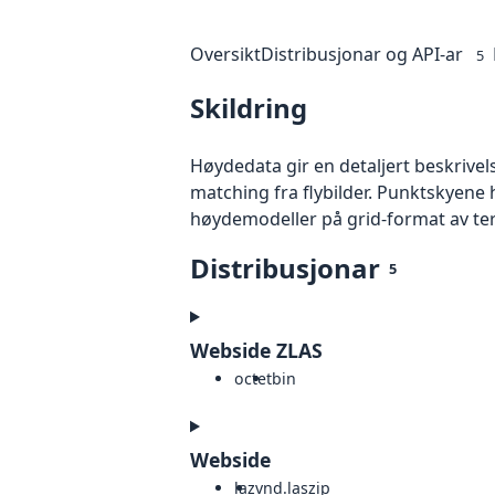
Oversikt
Distribusjonar og API-ar
5
Skildring
Høydedata gir en detaljert beskrivel
matching fra flybilder. Punktskyene 
høydemodeller på grid-format av te
Distribusjonar
5
Webside ZLAS
octet
bin
Webside
laz
vnd.laszip