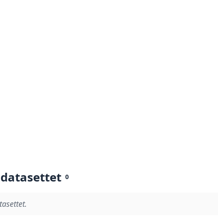
 datasettet
0
tasettet.