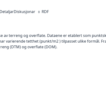
Detaljar
Diskusjonar
RDF
0
se av terreng og overflate. Dataene er etablert som punktsk
har varierende tetthet (punkt/m2 ) tilpasset ulike formål. F
rreng (DTM) og overflate (DOM).