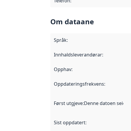
Telefon
:
Om dataane
Språk
:
Innhaldsleverandørar
:
Opphav
:
Oppdateringsfrekvens
:
Først utgjeve
:
Denne datoen seier nå
Sist oppdatert
: