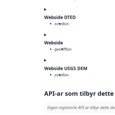
Webside DTED
octet
bin
Webside
geotiff
bin
Webside USGS DEM
octet
bin
API-ar som tilbyr dette
Ingen registrerte API-ar tilbyr dette da