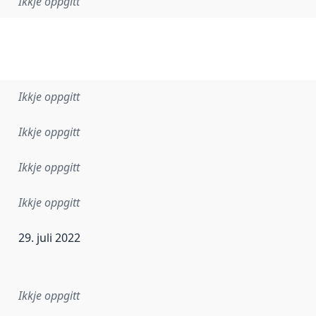
Ikkje oppgitt
Ikkje oppgitt
Ikkje oppgitt
Ikkje oppgitt
Ikkje oppgitt
29. juli 2022
r dataa i dette datasettet først blei utgitt. Det kan ha skje
Ikkje oppgitt