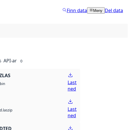
Finn data
Del data
Meny
API-ar
5
0
ZLAS
Last
bin
ned
Last
d.laszip
ned
 DTED