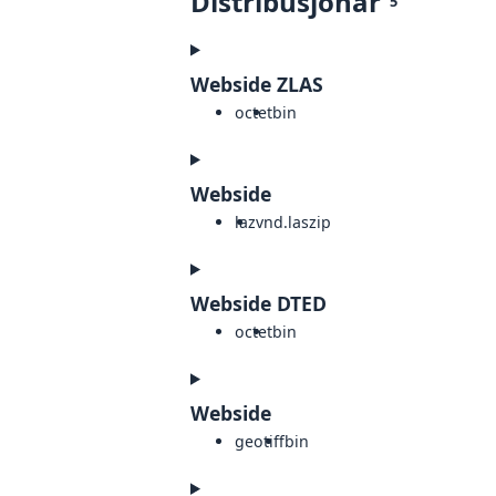
Distribusjonar
5
Webside ZLAS
octet
bin
Webside
laz
vnd.laszip
Webside DTED
octet
bin
Webside
geotiff
bin