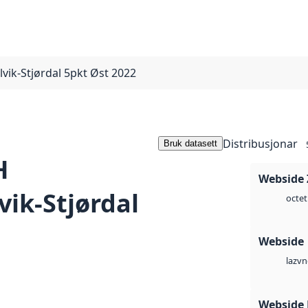
ik-Stjørdal 5pkt Øst 2022
Distribusjonar
Bruk datasett
H
Webside 
ik-Stjørdal
octet
Webside
vn
laz
Webside