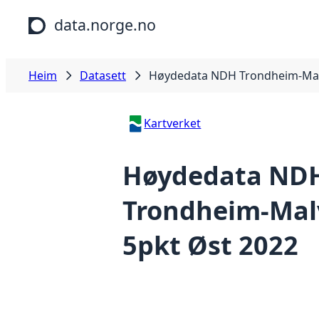
Hopp til hovudinnhald
data.norge.no
Heim
Datasett
Høydedata NDH Trondheim-Malv
Kartverket
Høydedata ND
Trondheim-Malv
5pkt Øst 2022