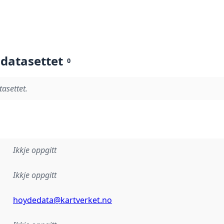
 datasettet
0
tasettet.
Ikkje oppgitt
Ikkje oppgitt
hoydedata@kartverket.no