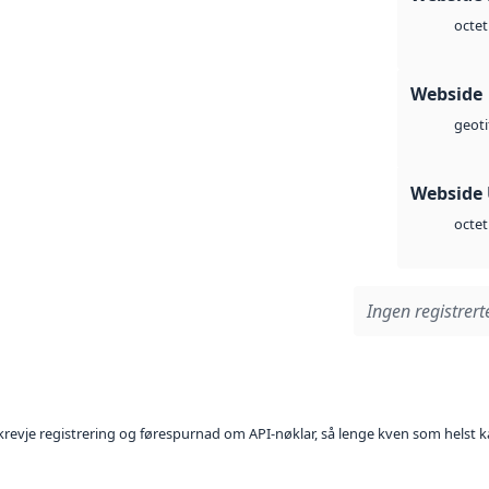
octet
Webside
geoti
Webside
octet
Ingen registrerte
l krevje registrering og førespurnad om API-nøklar, så lenge kven som helst ka