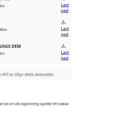
Last
bin
ned
Last
bin
ff
ned
 USGS DEM
Last
bin
ned
 API-ar tilbyr dette datasettet.
n be om slik registrering og/eller API-nøklar.