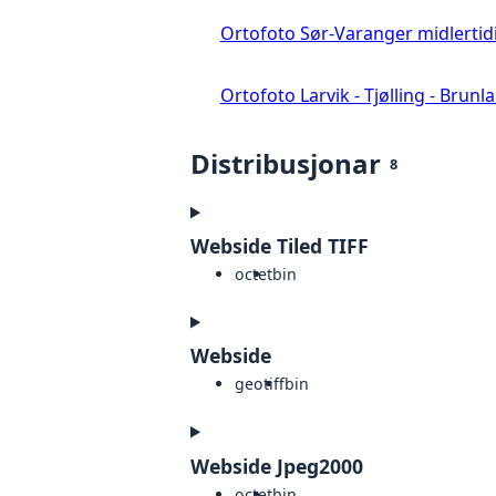
Ortofoto Sør-Varanger midlertid
Ortofoto Larvik - Tjølling - Brunl
Distribusjonar
8
Webside Tiled TIFF
octet
bin
Webside
geotiff
bin
Webside Jpeg2000
octet
bin