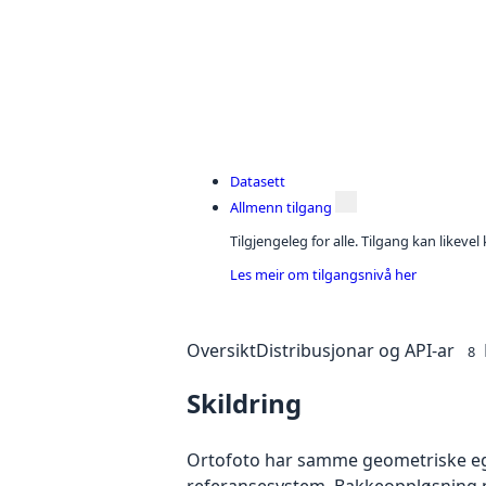
Datasett
Allmenn tilgang
Tilgjengeleg for alle. Tilgang kan likeve
Les meir om tilgangsnivå her
Oversikt
Distribusjonar og API-ar
8
Skildring
Ortofoto har samme geometriske egen
referansesystem. Bakkeoppløsning på