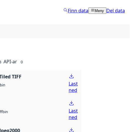
Finn data
Del data
Meny
API-ar
8
0
Tiled TIFF
Last
bin
ned
Last
bin
ff
ned
Jpeg2000