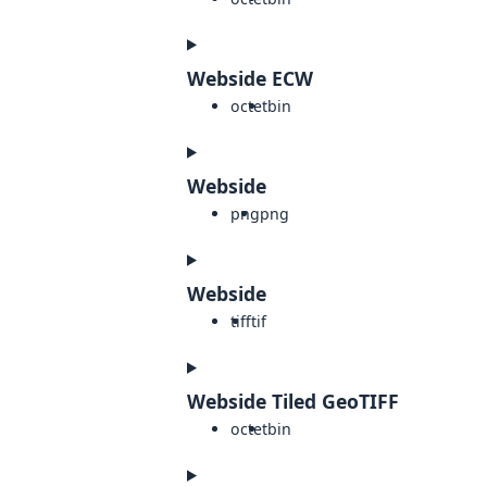
Webside ECW
octet
bin
Webside
png
png
Webside
tiff
tif
Webside Tiled GeoTIFF
octet
bin