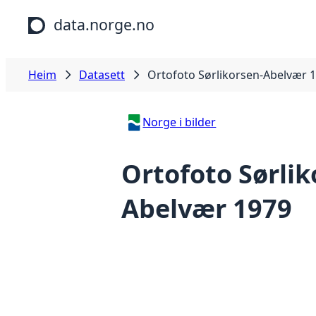
Hopp til hovudinnhald
data.norge.no
Heim
Datasett
Ortofoto Sørlikorsen-Abelvær 
Norge i bilder
Ortofoto Sørlik
Abelvær 1979