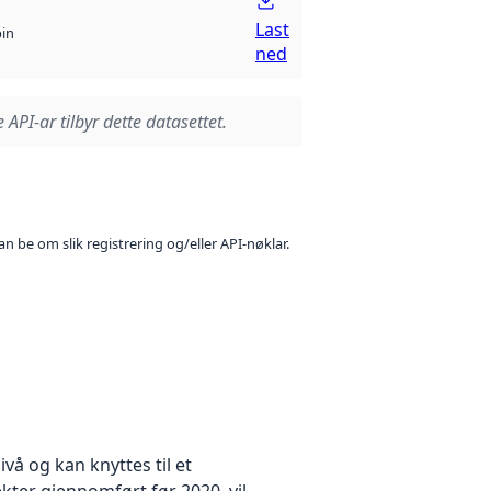
Last
bin
ned
 API-ar tilbyr dette datasettet.
n be om slik registrering og/eller API-nøklar.
å og kan knyttes til et
kter gjennomført før 2020, vil