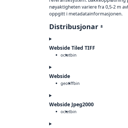
nøyaktigheten variere fra 0,5-2 m a
oppgitt i metadatainformasjonen.
Distribusjonar
8
Webside Tiled TIFF
octet
bin
Webside
geotiff
bin
Webside Jpeg2000
octet
bin