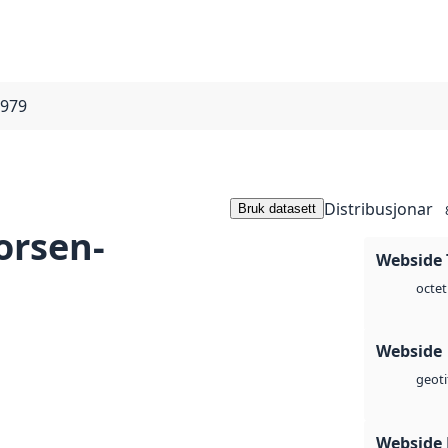
1979
Distribusjonar
Bruk datasett
orsen-
Webside 
octet
Webside
geoti
Webside 