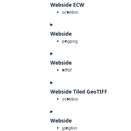
Webside ECW
octet
bin
Webside
png
png
Webside
tiff
tif
Webside Tiled GeoTIFF
octet
bin
Webside
jpeg
bin