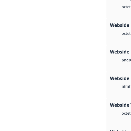
octet
Webside
octet
Webside
p
png
Webside
tif
tiff
Webside 
octet