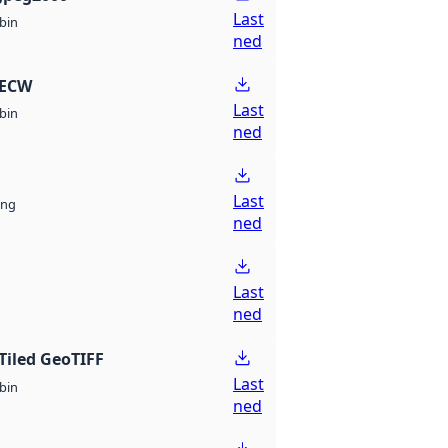
Last
bin
ned
 ECW
Last
bin
ned
Last
ng
ned
Last
ned
Tiled GeoTIFF
Last
bin
ned