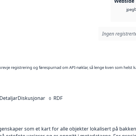
Webside
jpeg
Ingen registrerte
l krevje registrering og førespurnad om API-nøklar, så lenge kven som helst ka
Detaljar
Diskusjonar
RDF
0
skaper som et kart for alle objekter lokalisert på bakkeniv
 ortofoto varierer og er oppgitt i metadataene. For prosje