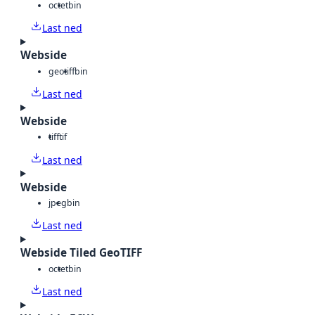
octet
bin
Last ned
Webside
geotiff
bin
Last ned
Webside
tiff
tif
Last ned
Webside
jpeg
bin
Last ned
Webside Tiled GeoTIFF
octet
bin
Last ned