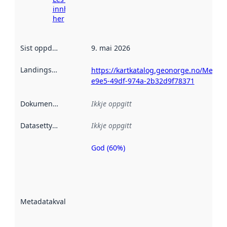
innhenting
her
Sist oppdatert
:
9. mai 2026
Landingsside
:
https://kartkatalog.geonorge.no/Metad
e9e5-49df-974a-2b32d9f78371
Dokumentasjon
:
Ikkje oppgitt
Datasettype
:
Ikkje oppgitt
God (60%)
Metadatakvalitet
er ein indikator
på kor godt
datasettene er
beskrive ved
Metadatakvalitet
:
hjelp av
metadata.