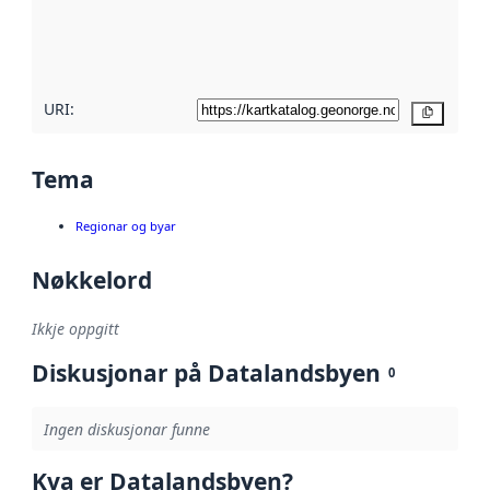
Les meir om
metadatakvalitet
her
URI:
Kopier
Tema
Regionar og byar
Nøkkelord
Ikkje oppgitt
Diskusjonar på Datalandsbyen
0
Ingen diskusjonar funne
Kva er Datalandsbyen?