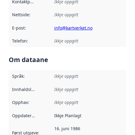
Kontaktpunkt
:
Ikkje oppgitt
Nettside
:
Ikkje oppgitt
E-post
:
info@kartverket.no
Telefon
:
Ikkje oppgitt
Om dataane
Språk
:
Ikkje oppgitt
Innhaldsleverandørar
Ikkje oppgitt
:
Opphav
:
Ikkje oppgitt
Oppdateringsfrekvens
Ikkje Planlagt
:
16. juni 1986
Først utgjeve
:
Denne datoen seier når dataa i dette datasettet 