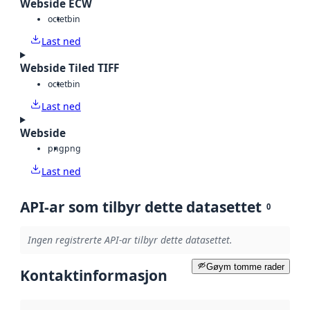
Webside ECW
octet
bin
Last ned
Webside Tiled TIFF
octet
bin
Last ned
Webside
png
png
Last ned
API-ar som tilbyr dette datasettet
0
Ingen registrerte API-ar tilbyr dette datasettet.
Gøym tomme rader
Kontaktinformasjon