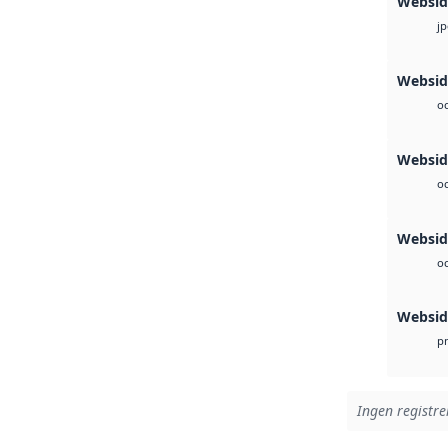
Websid
j
Websid
oc
Websi
oc
Webside
oc
Websid
p
Ingen registrer