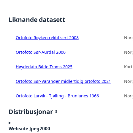
Liknande datasett
Ortofoto Røyken rektifisert 2008
Norg
Ortofoto Sør-Aurdal 2000
Norg
Høydedata Bilde Troms 2025
Kart
Ortofoto Sør-Varanger midlertidig ortofoto 2021
Norg
Ortofoto Larvik - Tjølling - Brunlanes 1966
Norg
Distribusjonar
8
Webside Jpeg2000