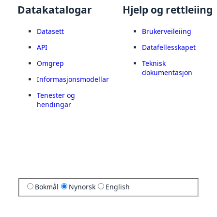
Datakatalogar
Hjelp og rettleiing
Datasett
Brukerveileiing
API
Datafellesskapet
Omgrep
Teknisk
dokumentasjon
Informasjonsmodellar
Tenester og
hendingar
Bokmål
Nynorsk
English