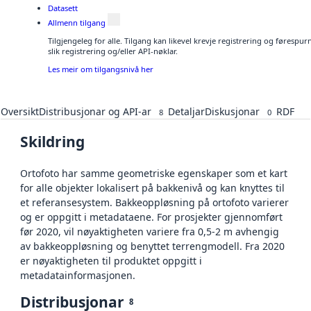
Datasett
Allmenn tilgang
Tilgjengeleg for alle. Tilgang kan likevel krevje registrering og føresp
slik registrering og/eller API-nøklar.
Les meir om tilgangsnivå her
Oversikt
Distribusjonar og API-ar
Detaljar
Diskusjonar
RDF
8
0
Skildring
Ortofoto har samme geometriske egenskaper som et kart
for alle objekter lokalisert på bakkenivå og kan knyttes til
et referansesystem. Bakkeoppløsning på ortofoto varierer
og er oppgitt i metadataene. For prosjekter gjennomført
før 2020, vil nøyaktigheten variere fra 0,5-2 m avhengig
av bakkeoppløsning og benyttet terrengmodell. Fra 2020
er nøyaktigheten til produktet oppgitt i
metadatainformasjonen.
Distribusjonar
8