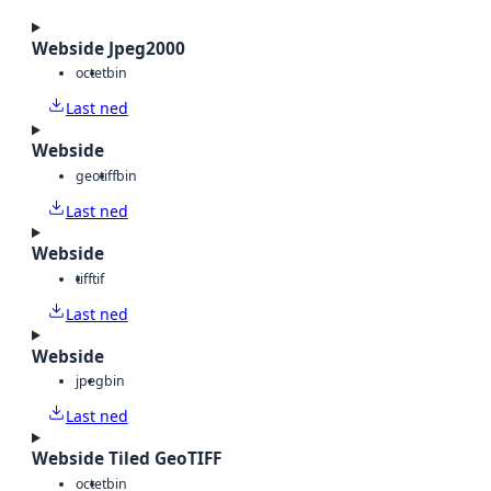
Webside Jpeg2000
octet
bin
Last ned
Webside
geotiff
bin
Last ned
Webside
tiff
tif
Last ned
Webside
jpeg
bin
Last ned
Webside Tiled GeoTIFF
octet
bin