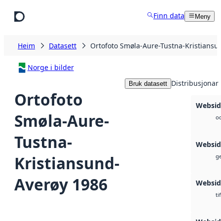
Hopp til hovudinnhald
Finn data
Meny
Heim
Datasett
Ortofoto Smøla-Aure-Tustna-Kristiansu
Norge i bilder
Distribusjonar
Bruk datasett
Ortofoto
Websid
Smøla-Aure-
oc
Tustna-
Websid
Kristiansund-
ge
Averøy 1986
Websid
ti