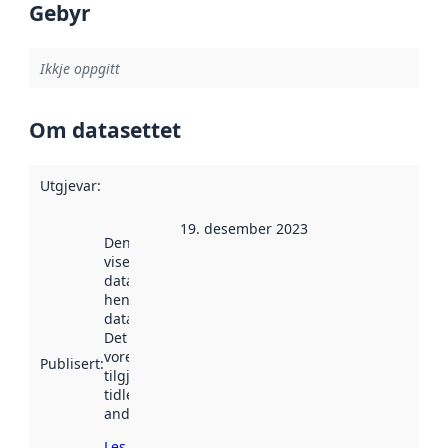
Gebyr
Ikkje oppgitt
Om datasettet
Utgjevar
:
19. desember 2023
Denne datoen
viser når
datasettet vart
henta inn av
data.norge.no.
Det kan ha
vore
Publisert
:
tilgjengeleg
tidlegare
andre stader.
Les meir om