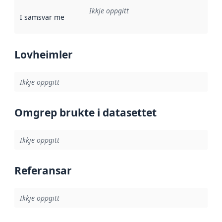
Ikkje oppgitt
I samsvar med
:
Referanse til ei implementeringsregel eller an
Lovheimler
Ikkje oppgitt
Omgrep brukte i datasettet
Ikkje oppgitt
Referansar
Ikkje oppgitt