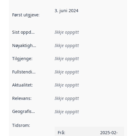
3. juni 2024
Først utgjeve
:
Denne datoen seier når dataa i dette datasettet 
Sist oppdatert
:
Ikkje oppgitt
Nøyaktigheit
:
Ikkje oppgitt
Tilgjenge
:
Ikkje oppgitt
Fullstendigheit
:
Ikkje oppgitt
Aktualitet
:
Ikkje oppgitt
Relevans
:
Ikkje oppgitt
Geografisk område
:
Ikkje oppgitt
Tidsrom
:
Frå
:
2025-02-