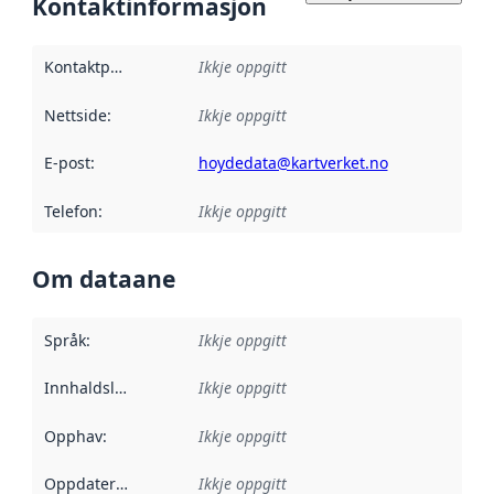
Kontaktinformasjon
Kontaktpunkt
:
Ikkje oppgitt
Nettside
:
Ikkje oppgitt
E-post
:
hoydedata@kartverket.no
Telefon
:
Ikkje oppgitt
Om dataane
Språk
:
Ikkje oppgitt
Innhaldsleverandørar
Ikkje oppgitt
:
Opphav
:
Ikkje oppgitt
Oppdateringsfrekvens
Ikkje oppgitt
: