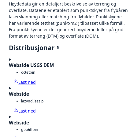
Høydedata gir en detaljert beskrivelse av terreng og
overflate. Dataene er etablert som punktskyer fra flybåren
laserskanning eller matching fra flybilder. Punktskyene
har varierende tetthet (punkt/m2 ) tilpasset ulike formål.
Fra punktskyene er det generert høydemodeller på grid-
format av terreng (DTM) og overflate (DOM).
Distribusjonar
5
Webside USGS DEM
octet
bin
Last ned
Webside
laz
vnd.laszip
Last ned
Webside
geotiff
bin