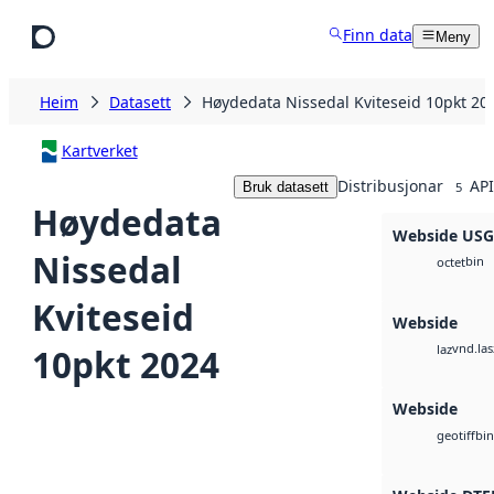
Hopp til hovudinnhald
Finn data
Meny
Heim
Datasett
Høydedata Nissedal Kviteseid 10pkt 20
Kartverket
Distribusjonar
API
Bruk datasett
5
Høydedata
Webside US
Nissedal
bin
octet
Kviteseid
Webside
vnd.las
10pkt 2024
laz
Webside
bin
geotiff