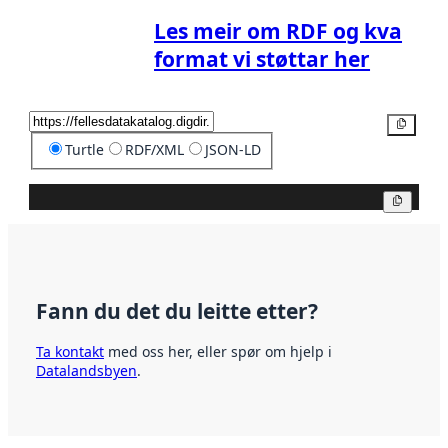
Les meir om RDF og kva
format vi støttar her
Kopier
Turtle
RDF/XML
JSON-LD
Kopier
Fann du det du leitte etter?
Ta kontakt
med oss her, eller spør om hjelp i
Datalandsbyen
.