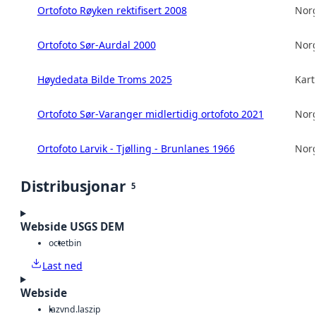
Ortofoto Røyken rektifisert 2008
Norg
Ortofoto Sør-Aurdal 2000
Norg
Høydedata Bilde Troms 2025
Kart
Ortofoto Sør-Varanger midlertidig ortofoto 2021
Norg
Ortofoto Larvik - Tjølling - Brunlanes 1966
Norg
Distribusjonar
5
Webside USGS DEM
octet
bin
Last ned
Webside
laz
vnd.laszip