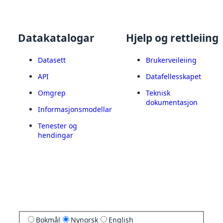
Datakatalogar
Hjelp og rettleiing
Datasett
Brukerveileiing
API
Datafellesskapet
Omgrep
Teknisk
dokumentasjon
Informasjonsmodellar
Tenester og
hendingar
Bokmål
Nynorsk
English