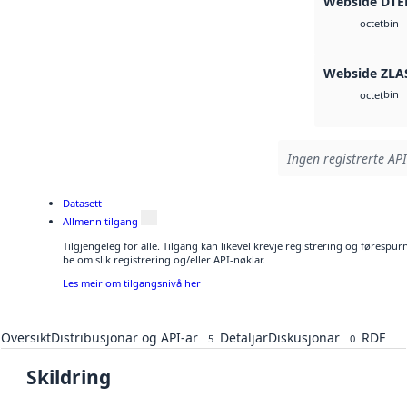
Webside DTE
bin
octet
Webside ZLA
bin
octet
Ingen registrerte API
Datasett
Allmenn tilgang
Tilgjengeleg for alle. Tilgang kan likevel krevje registrering og førespu
be om slik registrering og/eller API-nøklar.
Les meir om tilgangsnivå her
Oversikt
Distribusjonar og API-ar
Detaljar
Diskusjonar
RDF
5
0
Skildring