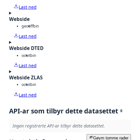
Last ned
Webside
geotiff
bin
Last ned
Webside DTED
octet
bin
Last ned
Webside ZLAS
octet
bin
Last ned
API-ar som tilbyr dette datasettet
0
Ingen registrerte API-ar tilbyr dette datasettet.
Gøym tomme rader