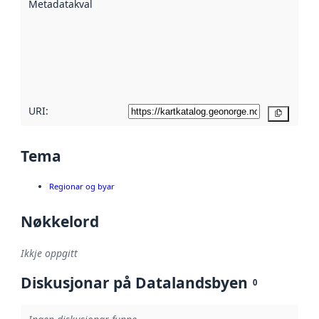
Metadatakvalitet
:
hjelp av
metadata.
Les meir om
metadatakvalitet
her
URI:
Kopier
Tema
Regionar og byar
Nøkkelord
Ikkje oppgitt
Diskusjonar på Datalandsbyen
0