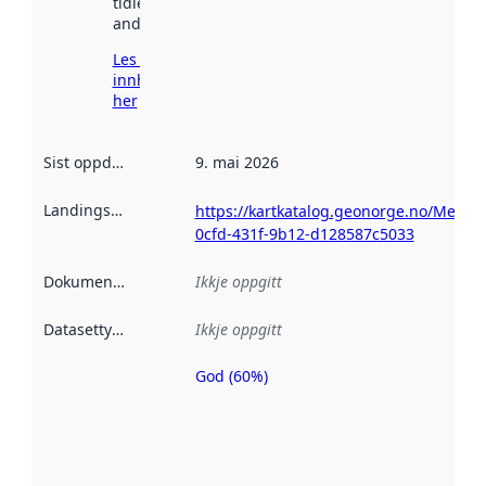
tidlegare
andre stader.
Les meir om
innhenting
her
Sist oppdatert
:
9. mai 2026
Landingsside
:
https://kartkatalog.geonorge.no/Metad
0cfd-431f-9b12-d128587c5033
Dokumentasjon
:
Ikkje oppgitt
Datasettype
:
Ikkje oppgitt
God (60%)
Metadatakvalitet
er ein indikator
på kor godt
datasettene er
beskrive ved