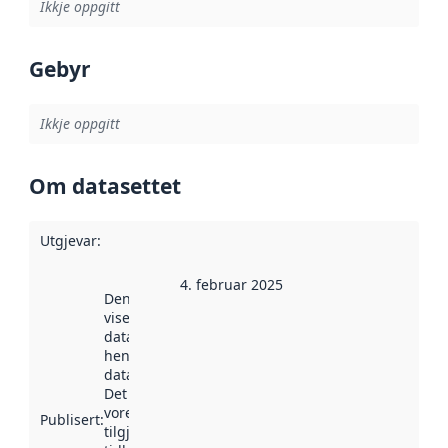
Ikkje oppgitt
Gebyr
Ikkje oppgitt
Om datasettet
Utgjevar
:
4. februar 2025
Denne datoen
viser når
datasettet vart
henta inn av
data.norge.no.
Det kan ha
vore
Publisert
:
tilgjengeleg