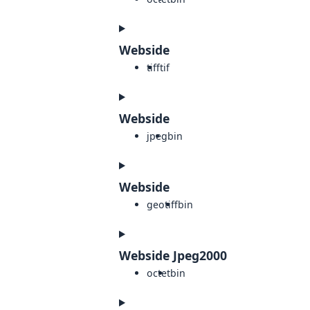
Webside
tiff
tif
Webside
jpeg
bin
Webside
geotiff
bin
Webside Jpeg2000
octet
bin