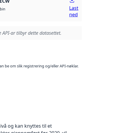
 ECW
Last
bin
ned
 API-ar tilbyr dette datasettet.
n be om slik registrering og/eller API-nøklar.
å og kan knyttes til et
kter gjennomført før 2020, vil