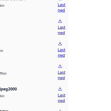
Last
bin
ned
Last
ned
Last
bin
ned
Last
bin
ff
ned
Jpeg2000
Last
bin
ned