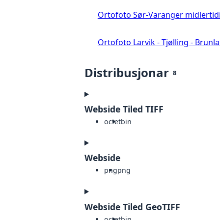
Ortofoto Sør-Varanger midlertid
Ortofoto Larvik - Tjølling - Brunl
Distribusjonar
8
Webside Tiled TIFF
octet
bin
Webside
png
png
Webside Tiled GeoTIFF
octet
bin