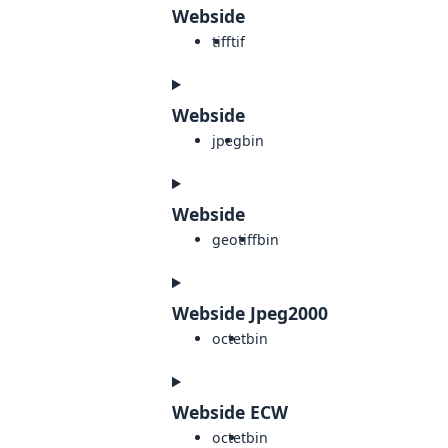
Webside
tiff
tif
Webside
jpeg
bin
Webside
geotiff
bin
Webside Jpeg2000
octet
bin
Webside ECW
octet
bin