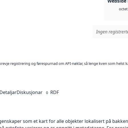
Webside
octet
Ingen registrerte
l krevje registrering og førespurnad om API-nøklar, så lenge kven som helst ka
Detaljar
Diskusjonar
RDF
0
skaper som et kart for alle objekter lokalisert på bakkeniv
 ortofoto varierer og er oppgitt i metadataene. For prosje