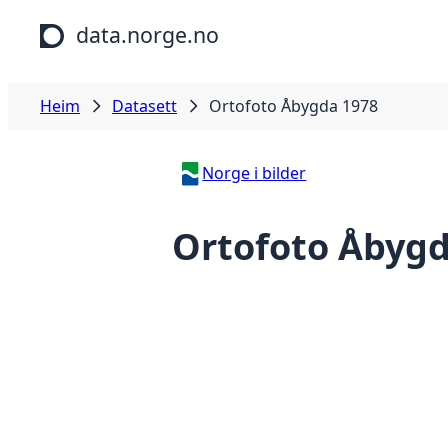
Hopp til hovudinnhald
data.norge.no
Heim
Datasett
Ortofoto Åbygda 1978
Norge i bilder
Ortofoto Åbygd