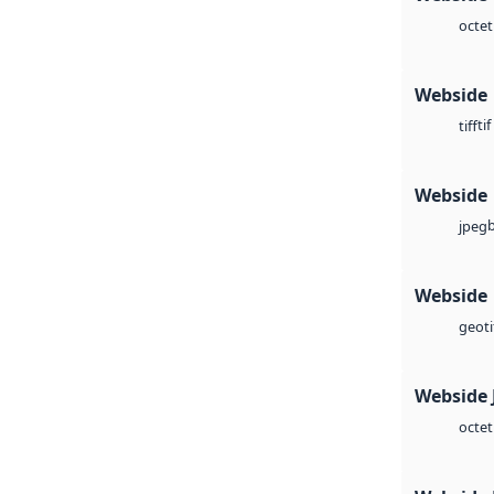
octet
Webside
tif
tiff
Webside
jpeg
Webside
geoti
Webside 
octet