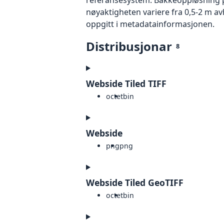
nøyaktigheten variere fra 0,5-2 m a
oppgitt i metadatainformasjonen.
Distribusjonar
8
Webside Tiled TIFF
octet
bin
Webside
png
png
Webside Tiled GeoTIFF
octet
bin