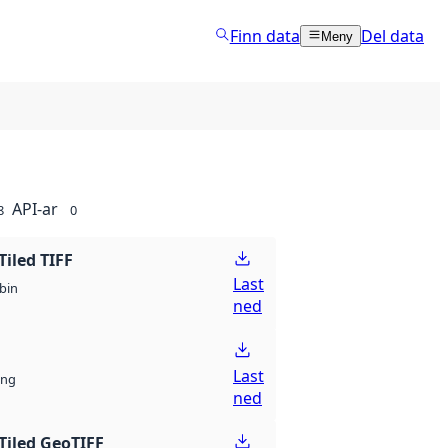
Finn data
Del data
Meny
API-ar
8
0
Tiled TIFF
Last
bin
ned
Last
ng
ned
Tiled GeoTIFF