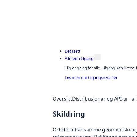
Datasett
Allmenn tilgang
Tilgjengeleg for alle. Tilgang kan likeve
Les meir om tilgangsnivå her
Oversikt
Distribusjonar og API-ar
8
Skildring
Ortofoto har samme geometriske egen
referansesystem. Bakkeoppløsning på