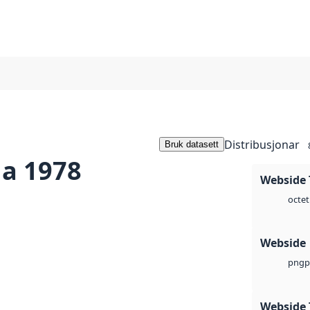
Distribusjonar
Bruk datasett
a 1978
Webside 
octet
Webside
p
png
Webside 