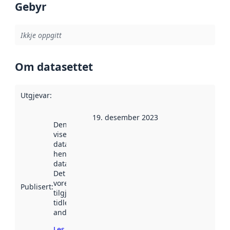
Gebyr
Ikkje oppgitt
Om datasettet
Utgjevar
:
19. desember 2023
Denne datoen
viser når
datasettet vart
henta inn av
data.norge.no.
Det kan ha
vore
Publisert
:
tilgjengeleg
tidlegare
andre stader.
Les meir om