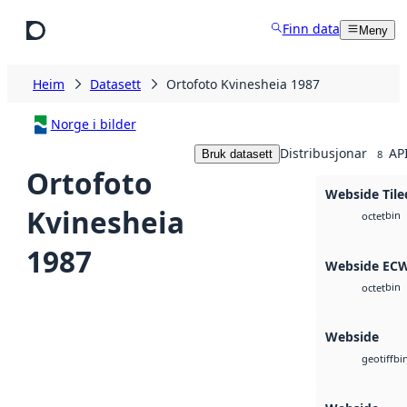
Hopp til hovudinnhald
Finn data
Meny
Heim
Datasett
Ortofoto Kvinesheia 1987
Norge i bilder
Distribusjonar
API
Bruk datasett
8
Ortofoto
Webside Tile
Kvinesheia
bin
octet
1987
Webside EC
bin
octet
Webside
bi
geotiff