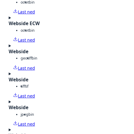
octet
bin
Last ned
Webside ECW
octet
bin
Last ned
Webside
geotiff
bin
Last ned
Webside
tiff
tif
Last ned
Webside
jpeg
bin
Last ned