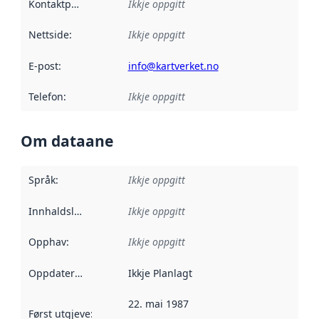
Kontaktpunkt
:
Ikkje oppgitt
Nettside
:
Ikkje oppgitt
E-post
:
info@kartverket.no
Telefon
:
Ikkje oppgitt
Om dataane
Språk
:
Ikkje oppgitt
Innhaldsleverandørar
Ikkje oppgitt
:
Opphav
:
Ikkje oppgitt
Oppdateringsfrekvens
Ikkje Planlagt
:
22. mai 1987
Først utgjeve
:
Denne datoen seier når dataa i dette datasettet 