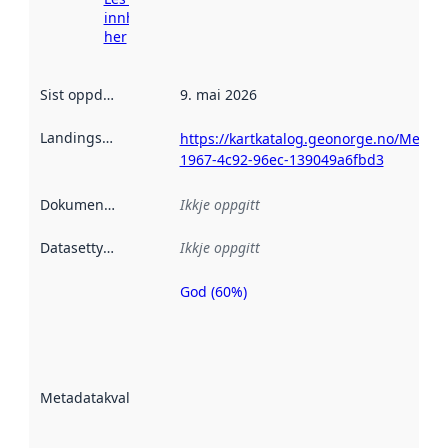
innhenting
her
Sist oppdatert
:
9. mai 2026
Landingsside
:
https://kartkatalog.geonorge.no/Metad
1967-4c92-96ec-139049a6fbd3
Dokumentasjon
:
Ikkje oppgitt
Datasettype
:
Ikkje oppgitt
God (60%)
Metadatakvalitet
er ein indikator
på kor godt
datasettene er
beskrive ved
Metadatakvalitet
:
hjelp av
metadata.