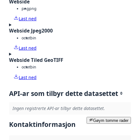
Webside
png
png
Last ned
Webside Jpeg2000
octet
bin
Last ned
Webside Tiled GeoTIFF
octet
bin
Last ned
API-ar som tilbyr dette datasettet
0
Ingen registrerte API-ar tilbyr dette datasettet.
Gøym tomme rader
Kontaktinformasjon