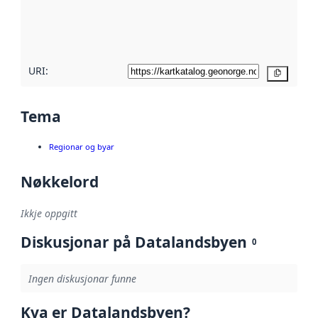
Les meir om
metadatakvalitet
her
URI:
Kopier
Tema
Regionar og byar
Nøkkelord
Ikkje oppgitt
Diskusjonar på Datalandsbyen
0
Ingen diskusjonar funne
Kva er Datalandsbyen?