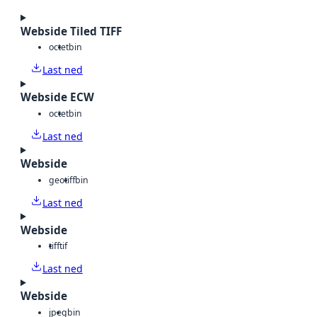
Webside Tiled TIFF
octet
bin
Last ned
Webside ECW
octet
bin
Last ned
Webside
geotiff
bin
Last ned
Webside
tiff
tif
Last ned
Webside
jpeg
bin