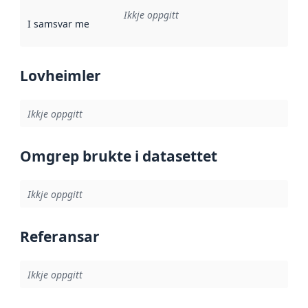
Ikkje oppgitt
I samsvar med
:
Referanse til ei implementeringsregel eller an
Lovheimler
Ikkje oppgitt
Omgrep brukte i datasettet
Ikkje oppgitt
Referansar
Ikkje oppgitt