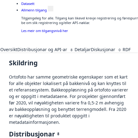
Datasett
Allmenn tilgang
Tilgjengeleg for alle. Tilgang kan likevel krevje registrering og førespu
be om slik registrering og/eller API-nøklar.
Les meir om tilgangsnivå her
Oversikt
Distribusjonar og API-ar
Detaljar
Diskusjonar
RDF
8
0
Skildring
Ortofoto har samme geometriske egenskaper som et kart
for alle objekter lokalisert på bakkenivå og kan knyttes til
et referansesystem. Bakkeoppløsning på ortofoto varierer
og er oppgitt i metadataene. For prosjekter gjennomført
før 2020, vil nøyaktigheten variere fra 0,5-2 m avhengig
av bakkeoppløsning og benyttet terrengmodell. Fra 2020
er nøyaktigheten til produktet oppgitt i
metadatainformasjonen.
Distribusjonar
8