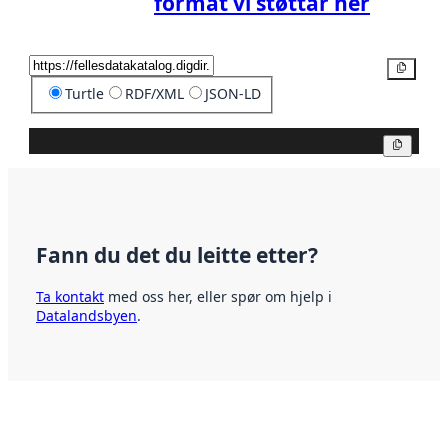
format vi støttar her
Kopier
Turtle
RDF/XML
JSON-LD
Kopier
Fann du det du leitte etter?
Ta kontakt
med oss her, eller spør om hjelp i
Datalandsbyen
.