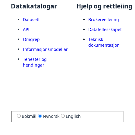
Datakatalogar
Hjelp og rettleiing
Datasett
Brukerveileiing
API
Datafellesskapet
Omgrep
Teknisk
dokumentasjon
Informasjonsmodellar
Tenester og
hendingar
Bokmål
Nynorsk
English