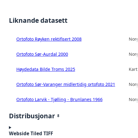
Liknande datasett
Ortofoto Røyken rektifisert 2008
Norg
Ortofoto Sør-Aurdal 2000
Norg
Høydedata Bilde Troms 2025
Kart
Ortofoto Sør-Varanger midlertidig ortofoto 2021
Norg
Ortofoto Larvik - Tjølling - Brunlanes 1966
Norg
Distribusjonar
8
Webside Tiled TIFF