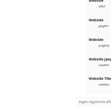
Webside
tif
tiff
Webside
bin
jpeg
Webside
png
png
Webside Jpe
bin
octet
Webside Tile
bin
octet
Ingen registrerte API