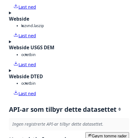
Last ned
Webside
laz
vnd.laszip
Last ned
Webside USGS DEM
octet
bin
Last ned
Webside DTED
octet
bin
Last ned
API-ar som tilbyr dette datasettet
0
Ingen registrerte API-ar tilbyr dette datasettet.
Gøym tomme rader