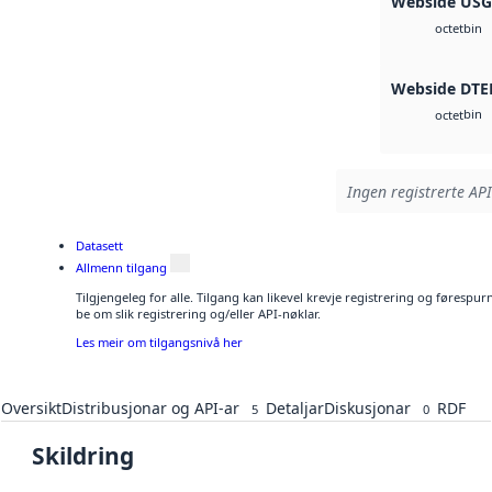
Webside US
bin
octet
Webside DTE
bin
octet
Ingen registrerte API
Datasett
Allmenn tilgang
Tilgjengeleg for alle. Tilgang kan likevel krevje registrering og førespu
be om slik registrering og/eller API-nøklar.
Les meir om tilgangsnivå her
Oversikt
Distribusjonar og API-ar
Detaljar
Diskusjonar
RDF
5
0
Skildring