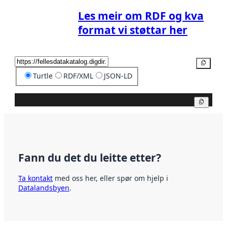
Les meir om RDF og kva
format vi støttar her
Kopier
Turtle
RDF/XML
JSON-LD
Kopier
Fann du det du leitte etter?
Ta kontakt
med oss her, eller spør om hjelp i
Datalandsbyen
.