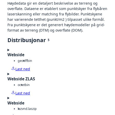
Høydedata gir en detaljert beskrivelse av terreng og
overflate. Dataene er etablert som punktskyer fra flybåren
laserskanning eller matching fra flybilder. Punktskyene
har varierende tetthet (punkt/m2 ) tilpasset ulike formål.
Fra punktskyene er det generert høydemodeller på grid-
format av terreng (DTM) og overflate (DOM).
Distribusjonar
5
Webside
geotiff
bin
Last ned
Webside ZLAS
octet
bin
Last ned
Webside
laz
vnd.laszip