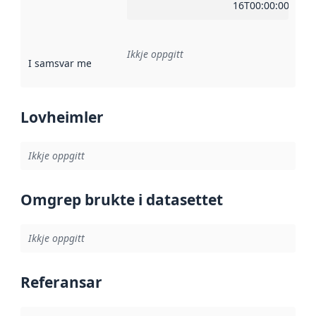
16T00:00:00Z
Ikkje oppgitt
I samsvar med
:
Referanse til ei implementeringsregel eller an
Lovheimler
Ikkje oppgitt
Omgrep brukte i datasettet
Ikkje oppgitt
Referansar