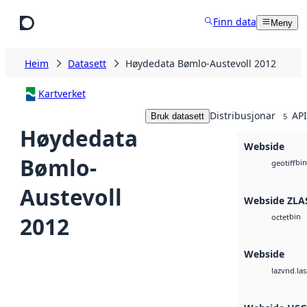
Hopp til hovudinnhald
Finn data
Meny
Heim
Datasett
Høydedata Bømlo-Austevoll 2012
Kartverket
Distribusjonar
API
Bruk datasett
5
Høydedata
Webside
Bømlo-
bin
geotiff
Austevoll
Webside ZLA
bin
2012
octet
Webside
vnd.las
laz