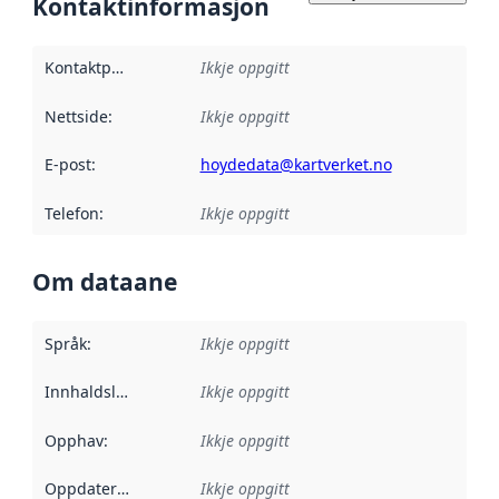
Kontaktinformasjon
Kontaktpunkt
:
Ikkje oppgitt
Nettside
:
Ikkje oppgitt
E-post
:
hoydedata@kartverket.no
Telefon
:
Ikkje oppgitt
Om dataane
Språk
:
Ikkje oppgitt
Innhaldsleverandørar
Ikkje oppgitt
:
Opphav
:
Ikkje oppgitt
Oppdateringsfrekvens
Ikkje oppgitt
: