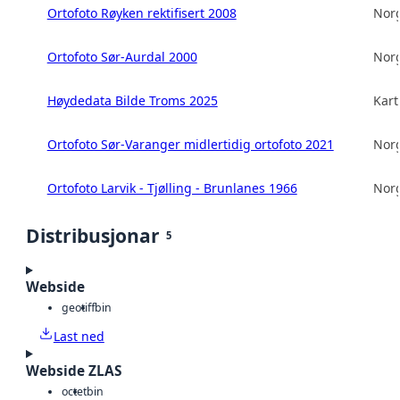
Ortofoto Røyken rektifisert 2008
Norg
Ortofoto Sør-Aurdal 2000
Norg
Høydedata Bilde Troms 2025
Kart
Ortofoto Sør-Varanger midlertidig ortofoto 2021
Norg
Ortofoto Larvik - Tjølling - Brunlanes 1966
Norg
Distribusjonar
5
Webside
geotiff
bin
Last ned
Webside ZLAS
octet
bin