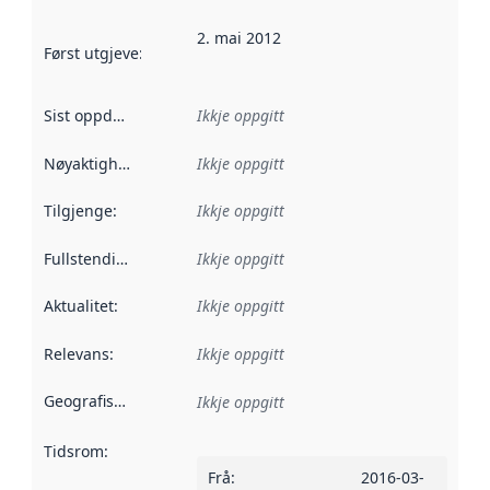
2. mai 2012
Først utgjeve
:
Denne datoen seier når dataa i dette datasettet 
Sist oppdatert
:
Ikkje oppgitt
Nøyaktigheit
:
Ikkje oppgitt
Tilgjenge
:
Ikkje oppgitt
Fullstendigheit
:
Ikkje oppgitt
Aktualitet
:
Ikkje oppgitt
Relevans
:
Ikkje oppgitt
Geografisk område
:
Ikkje oppgitt
Tidsrom
:
Frå
:
2016-03-