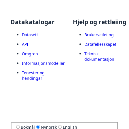
Datakatalogar
Hjelp og rettleiing
Datasett
Brukerveileiing
API
Datafellesskapet
Omgrep
Teknisk
dokumentasjon
Informasjonsmodellar
Tenester og
hendingar
Bokmål
Nynorsk
English