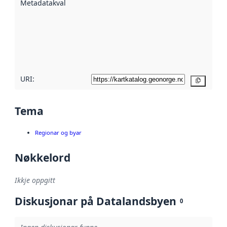
Metadatakvalitet
:
hjelp av
metadata.
Les meir om
metadatakvalitet
her
URI:
Kopier
Tema
Regionar og byar
Nøkkelord
Ikkje oppgitt
Diskusjonar på Datalandsbyen
0