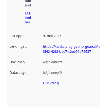
tidlegare
andre stader.
Les meir om
innhenting
her
Sist oppdatert
:
9. mai 2026
Landingsside
:
https://kartkatalog.geonorge.no/Metad
3f42-428f-bee7-c2ee96e72637
Dokumentasjon
:
Ikkje oppgitt
Datasettype
:
Ikkje oppgitt
God (60%)
Metadatakvalitet
er ein indikator
på kor godt
datasettene er
beskrive ved