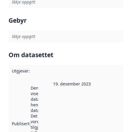
Ikkje oppgitt
Gebyr
Ikkje oppgitt
Om datasettet
Utgjevar
:
19. desember 2023
Denne datoen
viser når
datasettet vart
henta inn av
data.norge.no.
Det kan ha
vore
Publisert
:
tilgjengeleg