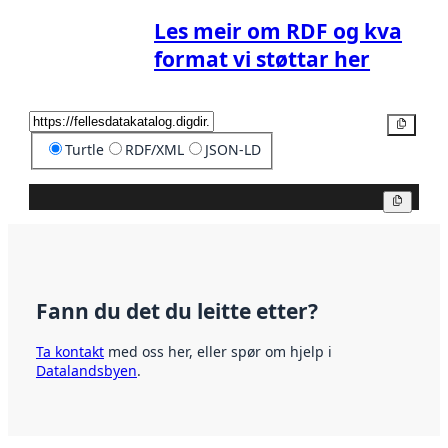
Les meir om RDF og kva
format vi støttar her
Kopier
Turtle
RDF/XML
JSON-LD
Kopier
Fann du det du leitte etter?
Ta kontakt
med oss her, eller spør om hjelp i
Datalandsbyen
.