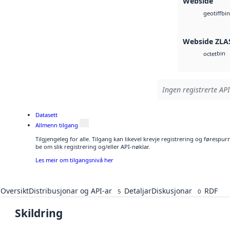
Webside
bin
geotiff
Webside ZLA
bin
octet
Ingen registrerte API
Datasett
Allmenn tilgang
Tilgjengeleg for alle. Tilgang kan likevel krevje registrering og førespu
be om slik registrering og/eller API-nøklar.
Les meir om tilgangsnivå her
Oversikt
Distribusjonar og API-ar
Detaljar
Diskusjonar
RDF
5
0
Skildring