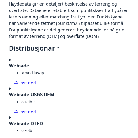
Høydedata gir en detaljert beskrivelse av terreng og
overflate. Dataene er etablert som punktskyer fra flybåren
laserskanning eller matching fra flybilder. Punktskyene
har varierende tetthet (punkt/m2 ) tilpasset ulike formål.
Fra punktskyene er det generert høydemodeller på grid-
format av terreng (DTM) og overflate (DOM).
Distribusjonar
5
Webside
laz
vnd.laszip
Last ned
Webside USGS DEM
octet
bin
Last ned
Webside DTED
octet
bin