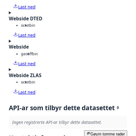
Last ned
Webside DTED
octet
bin
Last ned
Webside
geotiff
bin
Last ned
Webside ZLAS
octet
bin
Last ned
API-ar som tilbyr dette datasettet
0
Ingen registrerte API-ar tilbyr dette datasettet.
Gøym tomme rader