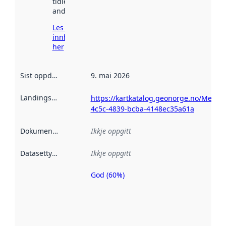
tidlegare
andre stader.
Les meir om
innhenting
her
Sist oppdatert
:
9. mai 2026
Landingsside
:
https://kartkatalog.geonorge.no/Metad
4c5c-4839-bcba-4148ec35a61a
Dokumentasjon
:
Ikkje oppgitt
Datasettype
:
Ikkje oppgitt
God (60%)
Metadatakvalitet
er ein indikator
på kor godt
datasettene er
beskrive ved