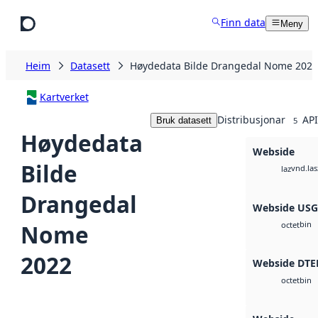
Hopp til hovudinnhald
Finn data
Meny
Heim
Datasett
Høydedata Bilde Drangedal Nome 2022
Kartverket
Distribusjonar
API
Bruk datasett
5
Høydedata
Webside
Bilde
vnd.las
laz
Drangedal
Webside US
bin
Nome
octet
2022
Webside DTE
bin
octet