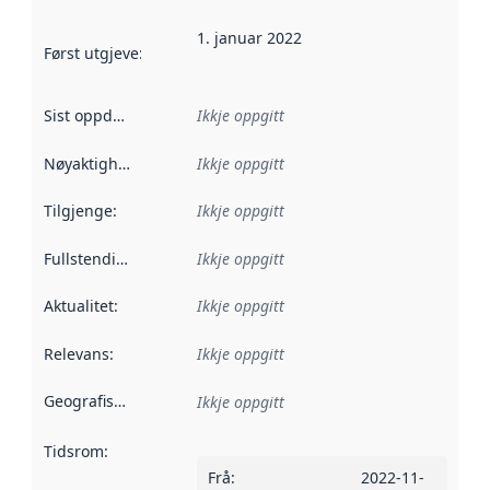
1. januar 2022
Først utgjeve
:
Denne datoen seier når dataa i dette datasettet 
Sist oppdatert
:
Ikkje oppgitt
Nøyaktigheit
:
Ikkje oppgitt
Tilgjenge
:
Ikkje oppgitt
Fullstendigheit
:
Ikkje oppgitt
Aktualitet
:
Ikkje oppgitt
Relevans
:
Ikkje oppgitt
Geografisk område
:
Ikkje oppgitt
Tidsrom
:
Frå
:
2022-11-