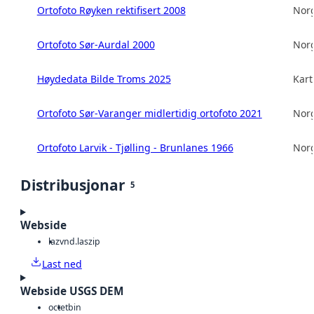
Ortofoto Røyken rektifisert 2008
Norg
Ortofoto Sør-Aurdal 2000
Norg
Høydedata Bilde Troms 2025
Kart
Ortofoto Sør-Varanger midlertidig ortofoto 2021
Norg
Ortofoto Larvik - Tjølling - Brunlanes 1966
Norg
Distribusjonar
5
Webside
laz
vnd.laszip
Last ned
Webside USGS DEM
octet
bin