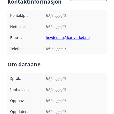
Kontaktinformasjon
Kontaktpunkt
:
Ikkje oppgitt
Nettside
:
Ikkje oppgitt
E-post
:
hoydedata@kartverket.no
Telefon
:
Ikkje oppgitt
Om dataane
Språk
:
Ikkje oppgitt
Innhaldsleverandørar
Ikkje oppgitt
:
Opphav
:
Ikkje oppgitt
Oppdateringsfrekvens
Ikkje oppgitt
: