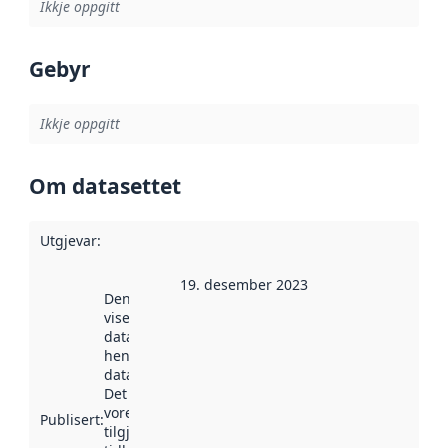
Ikkje oppgitt
Gebyr
Ikkje oppgitt
Om datasettet
Utgjevar
:
19. desember 2023
Denne datoen
viser når
datasettet vart
henta inn av
data.norge.no.
Det kan ha
vore
Publisert
:
tilgjengeleg