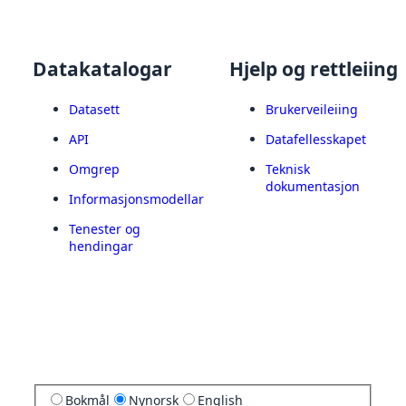
Datakatalogar
Hjelp og rettleiing
Datasett
Brukerveileiing
API
Datafellesskapet
Omgrep
Teknisk
dokumentasjon
Informasjonsmodellar
Tenester og
hendingar
Bokmål
Nynorsk
English