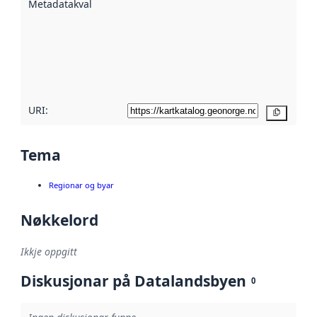
Metadatakvalitet
:
hjelp av
metadata.
Les meir om
metadatakvalitet
her
URI:
Kopier
Tema
Regionar og byar
Nøkkelord
Ikkje oppgitt
Diskusjonar på Datalandsbyen
0