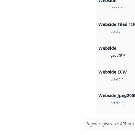
Webside
bin
jpeg
Webside Tiled TI
bin
octet
Webside
bin
geotiff
Webside ECW
bin
octet
Webside Jpeg200
bin
octet
Ingen registrerte API-ar t