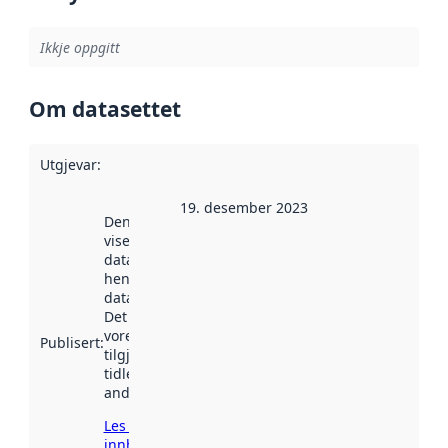
Ikkje oppgitt
Om datasettet
Utgjevar
:
19. desember 2023
Denne datoen
viser når
datasettet vart
henta inn av
data.norge.no.
Det kan ha
vore
Publisert
:
tilgjengeleg
tidlegare
andre stader.
Les meir om
innhenting