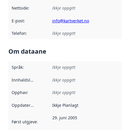
Nettside
:
Ikkje oppgitt
E-post
:
info@kartverket.no
Telefon
:
Ikkje oppgitt
Om dataane
Språk
:
Ikkje oppgitt
Innhaldsleverandørar
Ikkje oppgitt
:
Opphav
:
Ikkje oppgitt
Oppdateringsfrekvens
Ikkje Planlagt
:
29. juni 2005
Først utgjeve
:
Denne datoen seier når dataa i dette datasettet 