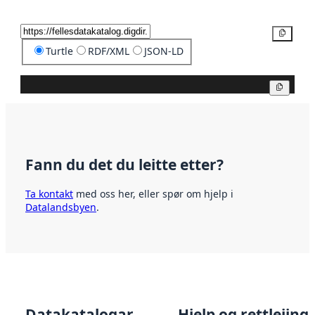
Kopier
Turtle
RDF/XML
JSON-LD
Kopier
Fann du det du leitte etter?
Ta kontakt
med oss her, eller spør om hjelp i
Datalandsbyen
.
Datakatalogar
Hjelp og rettleiing