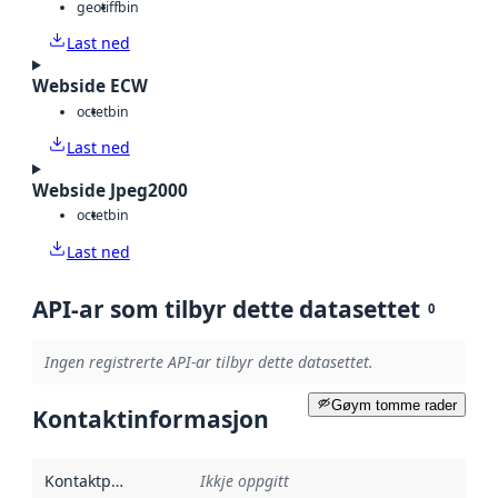
geotiff
bin
Last ned
Webside ECW
octet
bin
Last ned
Webside Jpeg2000
octet
bin
Last ned
API-ar som tilbyr dette datasettet
0
Ingen registrerte API-ar tilbyr dette datasettet.
Gøym tomme rader
Kontaktinformasjon
Kontaktpunkt
:
Ikkje oppgitt