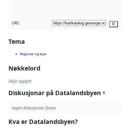
metadatakvalitet
her
URI:
Kopier
Tema
Regionar og byar
Nøkkelord
Ikkje oppgitt
Diskusjonar på Datalandsbyen
0
Ingen diskusjonar funne
Kva er Datalandsbyen?