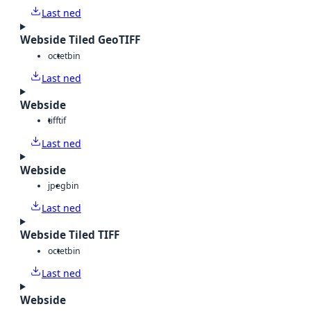
Last ned
Webside Tiled GeoTIFF
octet
bin
Last ned
Webside
tiff
tif
Last ned
Webside
jpeg
bin
Last ned
Webside Tiled TIFF
octet
bin
Last ned
Webside