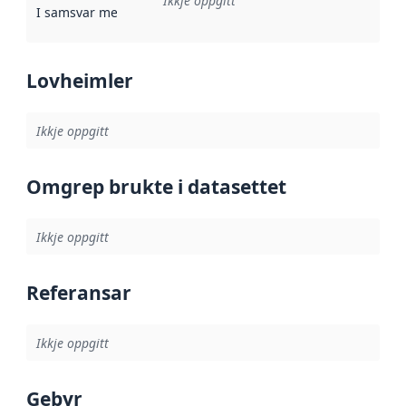
Ikkje oppgitt
I samsvar med
:
Referanse til ei implementeringsregel eller an
Lovheimler
Ikkje oppgitt
Omgrep brukte i datasettet
Ikkje oppgitt
Referansar
Ikkje oppgitt
Gebyr