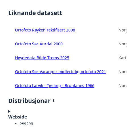
Liknande datasett
Ortofoto Røyken rektifisert 2008
Norg
Ortofoto Sør-Aurdal 2000
Norg
Høydedata Bilde Troms 2025
Kart
Ortofoto Sør-Varanger midlertidig ortofoto 2021
Norg
Ortofoto Larvik - Tjølling - Brunlanes 1966
Norg
Distribusjonar
8
Webside
png
png