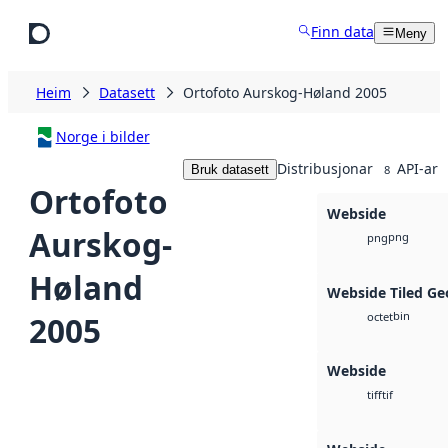
Hopp til hovudinnhald
Finn data
Meny
Heim
Datasett
Ortofoto Aurskog-Høland 2005
Norge i bilder
Distribusjonar
API-ar
Bruk datasett
8
Ortofoto
Webside
Aurskog-
png
png
Høland
Webside Tiled Ge
bin
2005
octet
Webside
tif
tiff