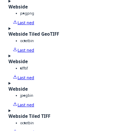
Webside
png
png
Last ned
Webside Tiled GeoTIFF
octet
bin
Last ned
Webside
tiff
tif
Last ned
Webside
jpeg
bin
Last ned
Webside Tiled TIFF
octet
bin