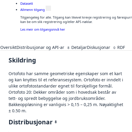
Datasett
Allmenn tilgang
Tilgjengeleg for alle. Tilgang kan likevel krevje registrering og førespu
kan be om slik registrering og/eller API-nøklar.
Les meir om tilgangsnivå her
Oversikt
Distribusjonar og API-ar
Detaljar
Diskusjonar
RDF
8
0
Skildring
Ortofoto har samme geometriske egenskaper som et kart
og kan knyttes til et referansesystem. Ortofoto er inndelt i
ulike ortofotostandarder egnet til forskjellige formål.
Ortofoto 20: Dekker områder som i hovedsak består av
tett- og spredt bebyggelse og jordbruksområder.
Bakkeoppløsning er vanligvis > 0,15 – 0,25 m. Nøyaktighet
± 0.50 m.
Distribusjonar
8