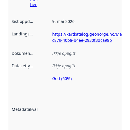
her
Sist oppdatert
:
9. mai 2026
Landingsside
:
https://kartkatalog.geonorge.no/Metad
c879-40b8-b4ee-2930f3dca98b
Dokumentasjon
:
Ikkje oppgitt
Datasettype
:
Ikkje oppgitt
God (60%)
Metadatakvalitet
er ein indikator
på kor godt
datasettene er
beskrive ved
Metadatakvalitet
:
hjelp av
metadata.
Les meir om