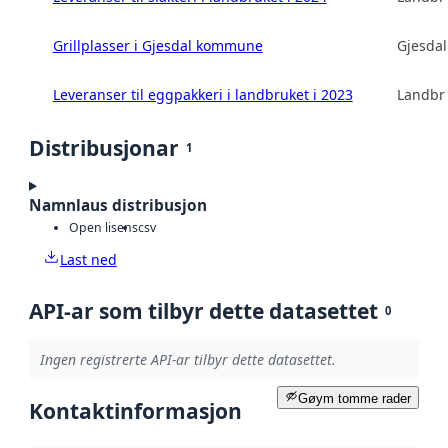
Grillplasser i Gjesdal kommune
Gjesda
Leveranser til eggpakkeri i landbruket i 2023
Landbru
Distribusjonar
1
Namnlaus distribusjon
Open lisens
csv
Last ned
API-ar som tilbyr dette datasettet
0
Ingen registrerte API-ar tilbyr dette datasettet.
Gøym tomme rader
Kontaktinformasjon