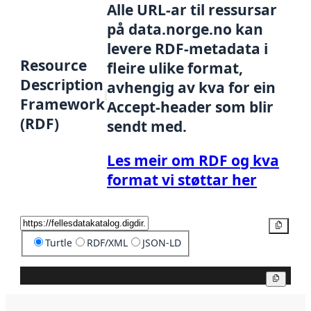
Alle URL-ar til ressursar
på data.norge.no kan
levere RDF-metadata i
Resource
fleire ulike format,
Description
avhengig av kva for ein
Framework
Accept-header som blir
(RDF)
sendt med.
Les meir om RDF og kva
format vi støttar her
Kopier
Turtle
RDF/XML
JSON-LD
Kopier