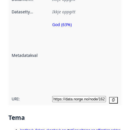
Datasettype
:
Ikkje oppgitt
God (63%)
Metadatakvalitet
er ein indikator
på kor godt
datasettene er
beskrive ved
Metadatakvalitet
:
hjelp av
metadata.
Les meir om
metadatakvalitet
her
URI:
Kopier
Tema
Jordbruk, fiskeri, skogbruk og mat
Forvaltning og offentleg sektor