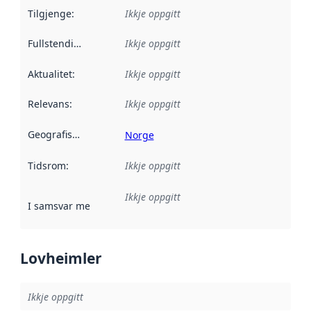
Tilgjenge
:
Ikkje oppgitt
Fullstendigheit
:
Ikkje oppgitt
Aktualitet
:
Ikkje oppgitt
Relevans
:
Ikkje oppgitt
Geografisk område
:
Norge
Tidsrom
:
Ikkje oppgitt
Ikkje oppgitt
I samsvar med
:
Referanse til ei implementeringsregel eller an
Lovheimler
Ikkje oppgitt