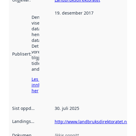
19. desember 2017
Denne datoen
viser når
datasettet vart
henta inn av
data.norge.no.
Det kan ha
vore
Publisert
:
tilgjengeleg
tidlegare
andre stader.
Les meir om
innhenting
her
Sist oppdatert
:
30. juli 2025
Landingsside
:
http://www.landbruksdirektoratet.no/
Dokumentasjon
:
Ikkje oppgitt