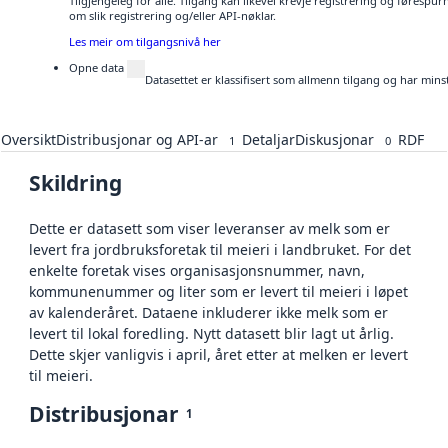
Tilgjengeleg for alle. Tilgang kan likevel krevje registrering og føresp
om slik registrering og/eller API-nøklar.
Les meir om tilgangsnivå her
Opne data
Datasettet er klassifisert som allmenn tilgang og har mins
Oversikt
Distribusjonar og API-ar
Detaljar
Diskusjonar
RDF
1
0
Skildring
Dette er datasett som viser leveranser av melk som er
levert fra jordbruksforetak til meieri i landbruket. For det
enkelte foretak vises organisasjonsnummer, navn,
kommunenummer og liter som er levert til meieri i løpet
av kalenderåret. Dataene inkluderer ikke melk som er
levert til lokal foredling. Nytt datasett blir lagt ut årlig.
Dette skjer vanligvis i april, året etter at melken er levert
til meieri.
Distribusjonar
1