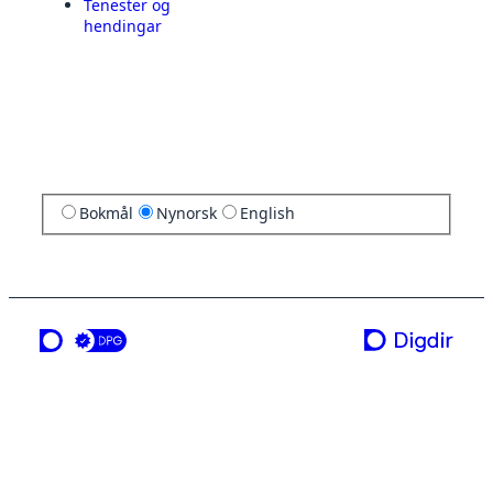
Tenester og
hendingar
Bokmål
Nynorsk
English
ei teneste frå