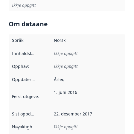
Ikkje oppgitt
Om dataane
Språk
:
Norsk
Innhaldsleverandørar
Ikkje oppgitt
:
Opphav
:
Ikkje oppgitt
Oppdateringsfrekvens
Årleg
:
1. juni 2016
Først utgjeve
:
Denne datoen seier når dataa i dette datasettet 
Sist oppdatert
:
22. desember 2017
Nøyaktigheit
:
Ikkje oppgitt