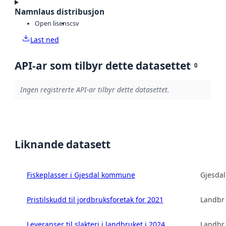
Namnlaus distribusjon
Open lisens
csv
Last ned
API-ar som tilbyr dette datasettet
0
Ingen registrerte API-ar tilbyr dette datasettet.
Liknande datasett
Fiskeplasser i Gjesdal kommune
Gjesda
Pristilskudd til jordbruksforetak for 2021
Landbru
Leveranser til slakteri i landbruket i 2024
Landbru