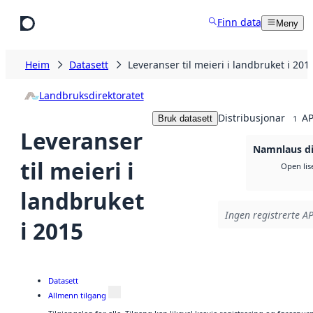
Hopp til hovudinnhald
Finn data
Meny
Heim
Datasett
Leveranser til meieri i landbruket i 201
Landbruksdirektoratet
Distribusjonar
AP
Bruk datasett
1
Leveranser
Namnlaus di
til meieri i
Open lis
landbruket
Ingen registrerte AP
i 2015
Datasett
Allmenn tilgang