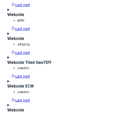
Last ned
Webside
tiff
tif
Last ned
Webside
png
png
Last ned
Webside Tiled GeoTIFF
octet
bin
Last ned
Webside ECW
octet
bin
Last ned
Webside