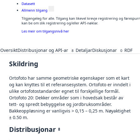
Datasett
Allmenn tilgang
Tilgjengeleg for alle. Tilgang kan likevel krevje registrering og førespu
kan be om slik registrering og/eller API-nøklar.
Les meir om tilgangsnivå her
Oversikt
Distribusjonar og API-ar
Detaljar
Diskusjonar
RDF
8
0
Skildring
Ortofoto har samme geometriske egenskaper som et kart
og kan knyttes til et referansesystem. Ortofoto er inndelt i
ulike ortofotostandarder egnet til forskjellige formål.
Ortofoto 20: Dekker områder som i hovedsak består av
tett- og spredt bebyggelse og jordbruksområder.
Bakkeoppløsning er vanligvis > 0,15 – 0,25 m. Nøyaktighet
± 0.50 m.
Distribusjonar
8