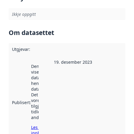
Ikkje oppgitt
Om datasettet
Utgjevar
:
19. desember 2023
Denne datoen
viser når
datasettet vart
henta inn av
data.norge.no.
Det kan ha
vore
Publisert
:
tilgjengeleg
tidlegare
andre stader.
Les meir om
innhenting