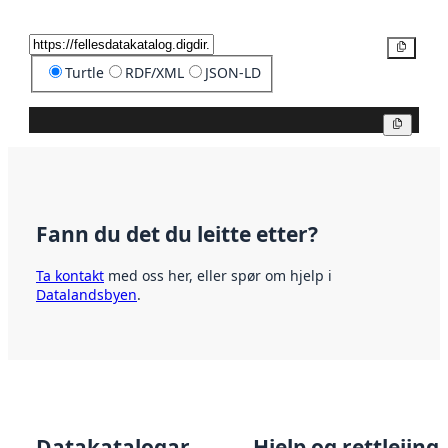
Kopier
Turtle
RDF/XML
JSON-LD
Kopier
Fann du det du leitte etter?
Ta kontakt
med oss her, eller spør om hjelp i
Datalandsbyen
.
Datakatalogar
Hjelp og rettleiing