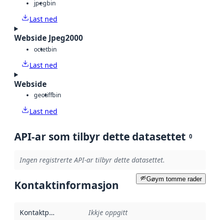
jpeg
bin
Last ned
Webside Jpeg2000
octet
bin
Last ned
Webside
geotiff
bin
Last ned
API-ar som tilbyr dette datasettet
0
Ingen registrerte API-ar tilbyr dette datasettet.
Gøym tomme rader
Kontaktinformasjon
Kontaktpunkt
:
Ikkje oppgitt