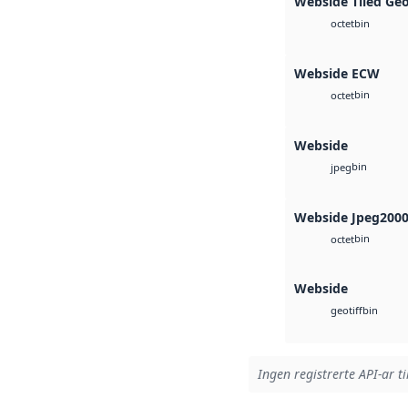
Webside Tiled Ge
bin
octet
Webside ECW
bin
octet
Webside
bin
jpeg
Webside Jpeg200
bin
octet
Webside
bin
geotiff
Ingen registrerte API-ar ti