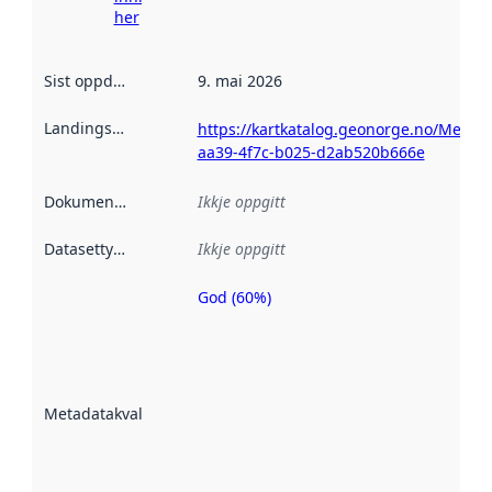
her
Sist oppdatert
:
9. mai 2026
Landingsside
:
https://kartkatalog.geonorge.no/Metada
aa39-4f7c-b025-d2ab520b666e
Dokumentasjon
:
Ikkje oppgitt
Datasettype
:
Ikkje oppgitt
God (60%)
Metadatakvalitet
er ein indikator
på kor godt
datasettene er
beskrive ved
Metadatakvalitet
:
hjelp av
metadata.
Les meir om