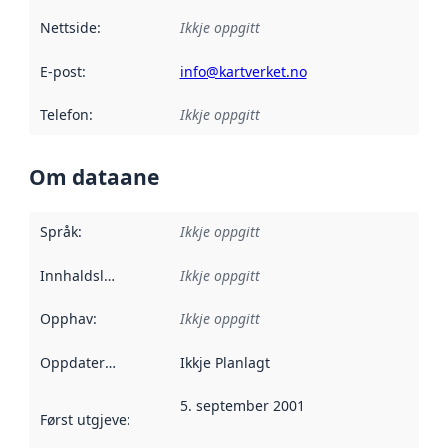
Nettside
:
Ikkje oppgitt
E-post
:
info@kartverket.no
Telefon
:
Ikkje oppgitt
Om dataane
Språk
:
Ikkje oppgitt
Innhaldsleverandørar
Ikkje oppgitt
:
Opphav
:
Ikkje oppgitt
Oppdateringsfrekvens
Ikkje Planlagt
:
5. september 2001
Først utgjeve
:
Denne datoen seier når dataa i dette datasettet 