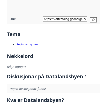
metadatakvalitet
her
URI:
Kopier
Tema
Regionar og byar
Nøkkelord
Ikkje oppgitt
Diskusjonar på Datalandsbyen
0
Ingen diskusjonar funne
Kva er Datalandsbyen?