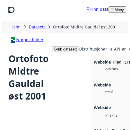
Hopp til hovudinnhald
Finn data
Meny
Heim
Datasett
Ortofoto Midtre Gauldal øst 2001
Norge i bilder
Distribusjonar
API-ar
Bruk datasett
8
Ortofoto
Webside Tiled TIF
Midtre
bin
octet
Gauldal
Webside
tif
øst 2001
tiff
Webside
png
png