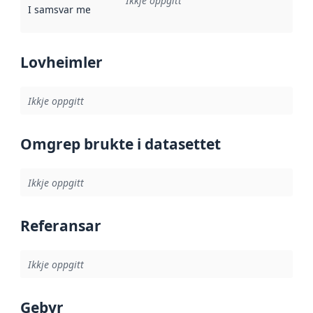
Ikkje oppgitt
I samsvar med
:
Referanse til ei implementeringsregel eller an
Lovheimler
Ikkje oppgitt
Omgrep brukte i datasettet
Ikkje oppgitt
Referansar
Ikkje oppgitt
Gebyr