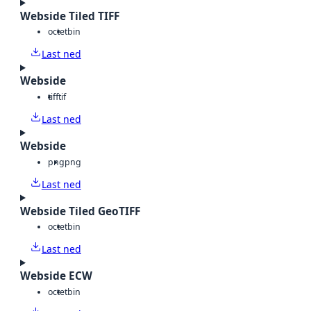
Webside Tiled TIFF
octet
bin
Last ned
Webside
tiff
tif
Last ned
Webside
png
png
Last ned
Webside Tiled GeoTIFF
octet
bin
Last ned
Webside ECW
octet
bin