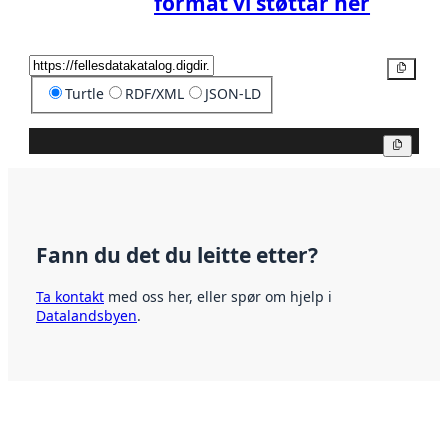
format vi støttar her
Kopier
Turtle
RDF/XML
JSON-LD
Kopier
Fann du det du leitte etter?
Ta kontakt
med oss her, eller spør om hjelp i
Datalandsbyen
.