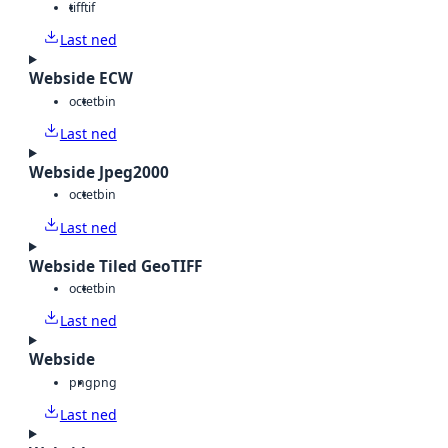
tiff
tif
Last ned
Webside ECW
octet
bin
Last ned
Webside Jpeg2000
octet
bin
Last ned
Webside Tiled GeoTIFF
octet
bin
Last ned
Webside
png
png
Last ned