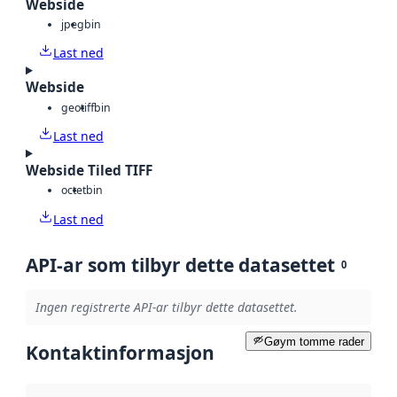
Webside
jpeg
bin
Last ned
Webside
geotiff
bin
Last ned
Webside Tiled TIFF
octet
bin
Last ned
API-ar som tilbyr dette datasettet
0
Ingen registrerte API-ar tilbyr dette datasettet.
Gøym tomme rader
Kontaktinformasjon