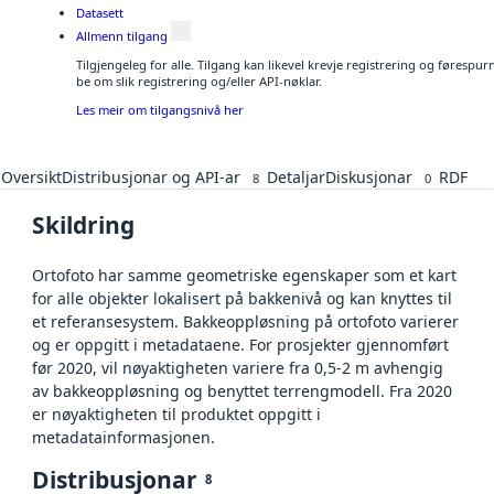
Datasett
Allmenn tilgang
Tilgjengeleg for alle. Tilgang kan likevel krevje registrering og førespu
be om slik registrering og/eller API-nøklar.
Les meir om tilgangsnivå her
Oversikt
Distribusjonar og API-ar
Detaljar
Diskusjonar
RDF
8
0
Skildring
Ortofoto har samme geometriske egenskaper som et kart
for alle objekter lokalisert på bakkenivå og kan knyttes til
et referansesystem. Bakkeoppløsning på ortofoto varierer
og er oppgitt i metadataene. For prosjekter gjennomført
før 2020, vil nøyaktigheten variere fra 0,5-2 m avhengig
av bakkeoppløsning og benyttet terrengmodell. Fra 2020
er nøyaktigheten til produktet oppgitt i
metadatainformasjonen.
Distribusjonar
8