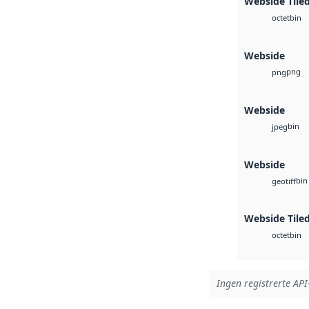
Webside Tile
bin
octet
Webside
png
png
Webside
bin
jpeg
Webside
bin
geotiff
Webside Tiled
bin
octet
Ingen registrerte API-