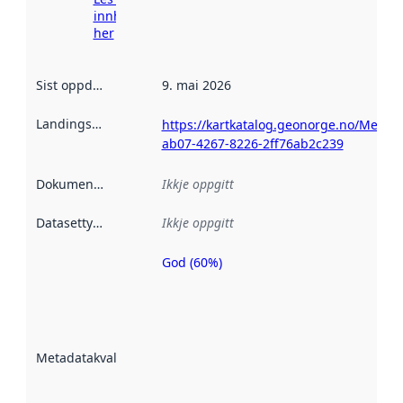
innhenting
her
Sist oppdatert
:
9. mai 2026
Landingsside
:
https://kartkatalog.geonorge.no/Metad
ab07-4267-8226-2ff76ab2c239
Dokumentasjon
:
Ikkje oppgitt
Datasettype
:
Ikkje oppgitt
God (60%)
Metadatakvalitet
er ein indikator
på kor godt
datasettene er
beskrive ved
Metadatakvalitet
:
hjelp av
metadata.