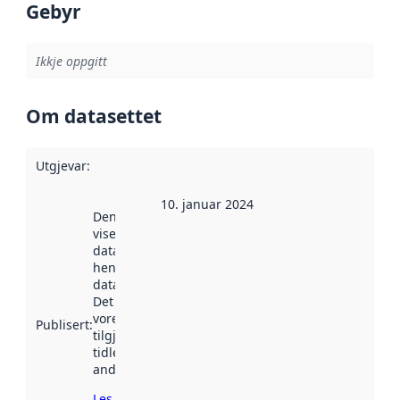
Gebyr
Ikkje oppgitt
Om datasettet
Utgjevar
:
10. januar 2024
Denne datoen
viser når
datasettet vart
henta inn av
data.norge.no.
Det kan ha
vore
Publisert
:
tilgjengeleg
tidlegare
andre stader.
Les meir om