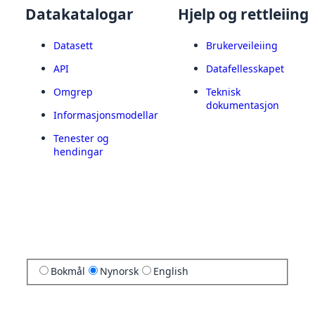
Datakatalogar
Hjelp og rettleiing
Datasett
Brukerveileiing
API
Datafellesskapet
Omgrep
Teknisk
dokumentasjon
Informasjonsmodellar
Tenester og
hendingar
Bokmål
Nynorsk
English