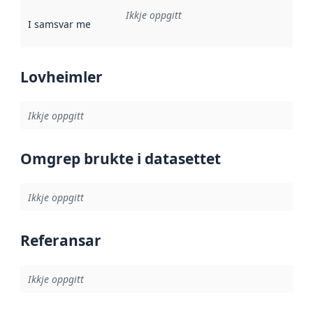
Ikkje oppgitt
I samsvar med
:
Referanse til ei implementeringsregel eller an
Lovheimler
Ikkje oppgitt
Omgrep brukte i datasettet
Ikkje oppgitt
Referansar
Ikkje oppgitt