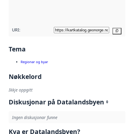
Les meir om
metadatakvalitet
her
URI:
Kopier
Tema
Regionar og byar
Nøkkelord
Ikkje oppgitt
Diskusjonar på Datalandsbyen
0
Ingen diskusjonar funne
Kva er Datalandsbyen?