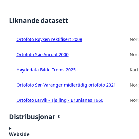
Liknande datasett
Ortofoto Røyken rektifisert 2008
Norg
Ortofoto Sør-Aurdal 2000
Norg
Høydedata Bilde Troms 2025
Kart
Ortofoto Sør-Varanger midlertidig ortofoto 2021
Norg
Ortofoto Larvik - Tjølling - Brunlanes 1966
Norg
Distribusjonar
8
Webside