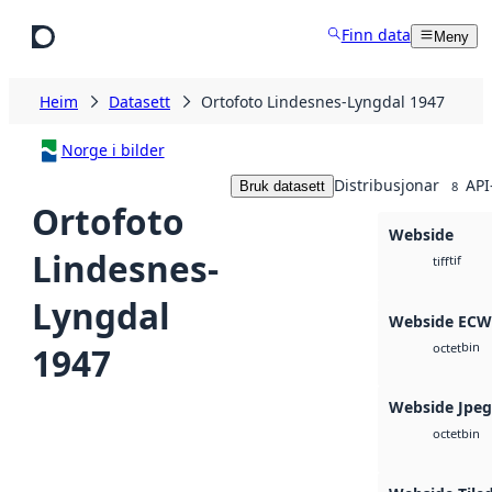
Hopp til hovudinnhald
Finn data
Meny
Heim
Datasett
Ortofoto Lindesnes-Lyngdal 1947
Norge i bilder
Distribusjonar
API
Bruk datasett
8
Ortofoto
Webside
Lindesnes-
tif
tiff
Lyngdal
Webside ECW
bin
1947
octet
Webside Jpe
bin
octet