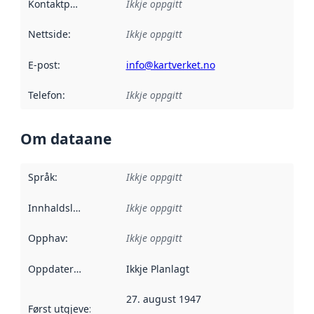
Kontaktpunkt
:
Ikkje oppgitt
Nettside
:
Ikkje oppgitt
E-post
:
info@kartverket.no
Telefon
:
Ikkje oppgitt
Om dataane
Språk
:
Ikkje oppgitt
Innhaldsleverandørar
Ikkje oppgitt
:
Opphav
:
Ikkje oppgitt
Oppdateringsfrekvens
Ikkje Planlagt
:
27. august 1947
Først utgjeve
:
Denne datoen seier når dataa i dette datasettet 