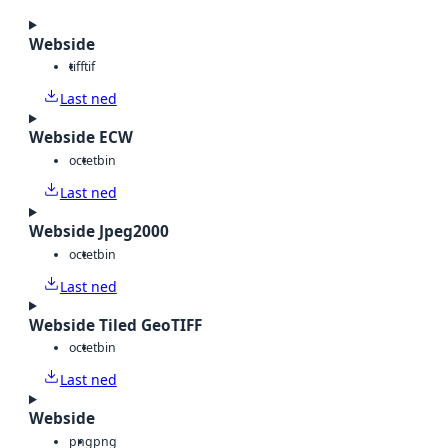
Webside
tiff
tif
Last ned
Webside ECW
octet
bin
Last ned
Webside Jpeg2000
octet
bin
Last ned
Webside Tiled GeoTIFF
octet
bin
Last ned
Webside
png
png