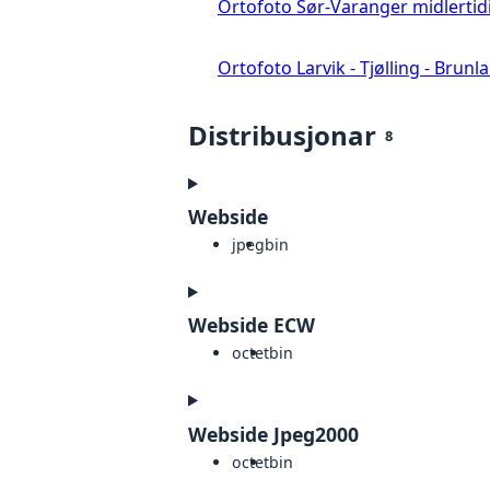
Ortofoto Sør-Varanger midlertid
Ortofoto Larvik - Tjølling - Brunl
Distribusjonar
8
Webside
jpeg
bin
Webside ECW
octet
bin
Webside Jpeg2000
octet
bin