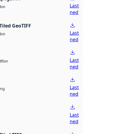
Last
bin
ned
Tiled GeoTIFF
Last
bin
ned
Last
bin
ff
ned
Last
ng
ned
Last
ned