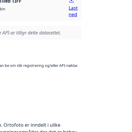
Tiled TIFF
Last
bin
ned
 API-ar tilbyr dette datasettet.
n be om slik registrering og/eller API-nøklar.
Ortofoto er inndelt i ulike
utbyggingsområder der det er behov