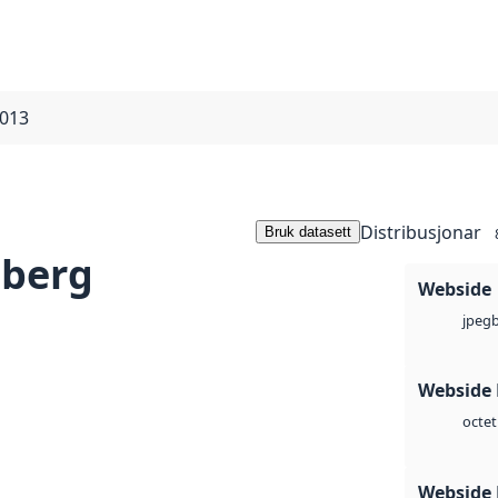
2013
Distribusjonar
Bruk datasett
sberg
Webside
jpeg
Webside
octet
Webside 