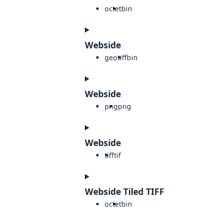
octet
bin
Webside
geotiff
bin
Webside
png
png
Webside
tiff
tif
Webside Tiled TIFF
octet
bin