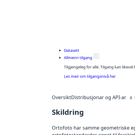
Datasett
Allmenn tilgang
Tilgjengeleg for alle. Tilgang kan likeve
Les meir om tilgangsnivå her
Oversikt
Distribusjonar og API-ar
8
Skildring
Ortofoto har samme geometriske egen
ortofotostandarder egnet til forskj