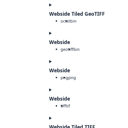
Webside Tiled GeoTIFF
octet
bin
Webside
geotiff
bin
Webside
png
png
Webside
tiff
tif
Webside Tiled TIFF