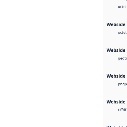
octet
Webside 
octet
Webside
geoti
Webside
p
png
Webside
tif
tiff