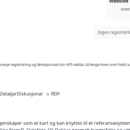
Webside 
octet
Ingen registrerte
l krevje registrering og førespurnad om API-nøklar, så lenge kven som helst ka
Detaljar
Diskusjonar
RDF
0
skaper som et kart og kan knyttes til et referansesystem. 
ellige formål. Ortofoto 10: Dekker normalt byområder og 