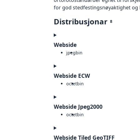
for god stedfestingsnøyaktighet og 
Distribusjonar
8
Webside
jpeg
bin
Webside ECW
octet
bin
Webside Jpeg2000
octet
bin
Webside Tiled GeoTIFF