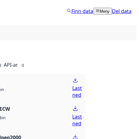
Finn data
Del data
Meny
API-ar
8
0
Last
bin
ned
 ECW
Last
bin
ned
Jpeg2000