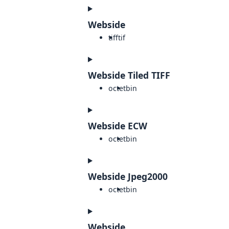
Webside
tiff
tif
Webside Tiled TIFF
octet
bin
Webside ECW
octet
bin
Webside Jpeg2000
octet
bin
Webside