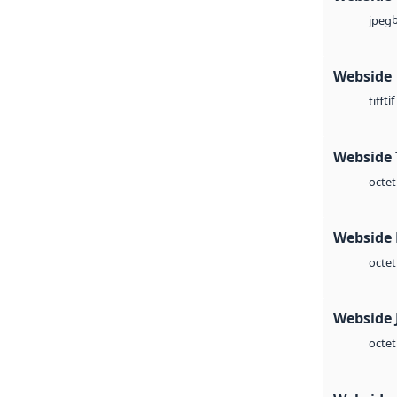
jpeg
Webside
tif
tiff
Webside 
octet
Webside
octet
Webside 
octet