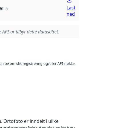
Last
bin
ff
ned
 API-ar tilbyr dette datasettet.
n be om slik registrering og/eller API-nøklar.
Ortofoto er inndelt i ulike
utbyggingsområder der det er behov