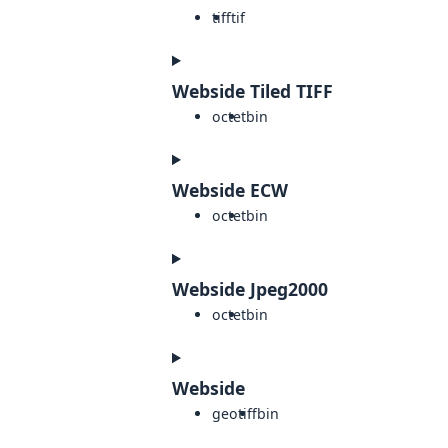
tiff
tif
Webside Tiled TIFF
octet
bin
Webside ECW
octet
bin
Webside Jpeg2000
octet
bin
Webside
geotiff
bin