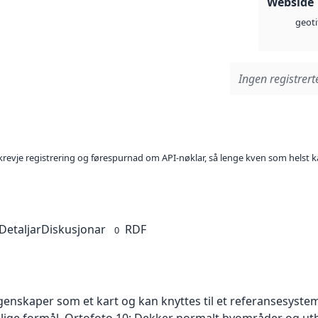
Webside
geoti
Ingen registrerte
l krevje registrering og førespurnad om API-nøklar, så lenge kven som helst ka
Detaljar
Diskusjonar
RDF
0
skaper som et kart og kan knyttes til et referansesystem. 
ellige formål. Ortofoto 10: Dekker normalt byområder og 