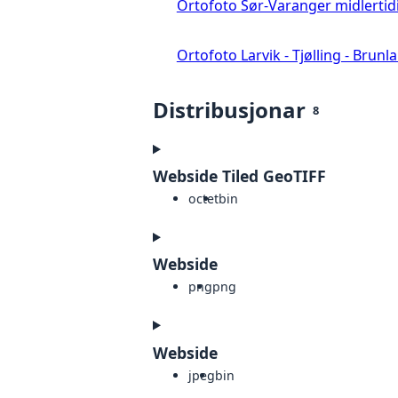
Ortofoto Sør-Varanger midlertid
Ortofoto Larvik - Tjølling - Brunl
Distribusjonar
8
Webside Tiled GeoTIFF
octet
bin
Webside
png
png
Webside
jpeg
bin