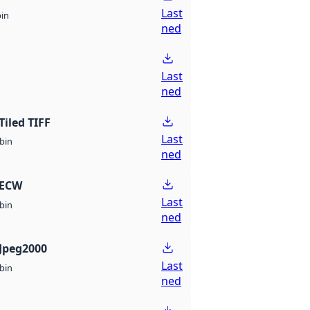
Last
bin
ned
Last
ned
Tiled TIFF
Last
bin
ned
 ECW
Last
bin
ned
Jpeg2000
Last
bin
ned