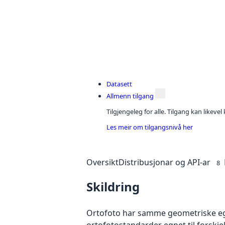
Datasett
Allmenn tilgang
Tilgjengeleg for alle. Tilgang kan likeve
Les meir om tilgangsnivå her
Oversikt
Distribusjonar og API-ar
8
Skildring
Ortofoto har samme geometriske egen
ortofotostandarder egnet til forskj