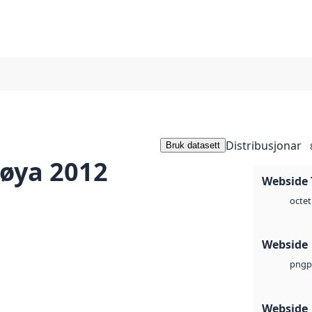
Distribusjonar
Bruk datasett
øya 2012
Webside 
octet
Webside
p
png
Webside