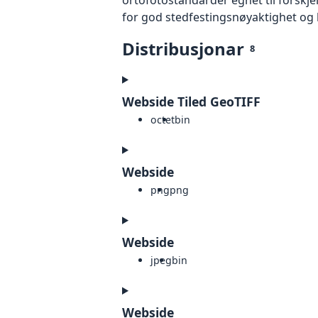
for god stedfestingsnøyaktighet og 
Distribusjonar
8
Webside Tiled GeoTIFF
octet
bin
Webside
png
png
Webside
jpeg
bin
Webside