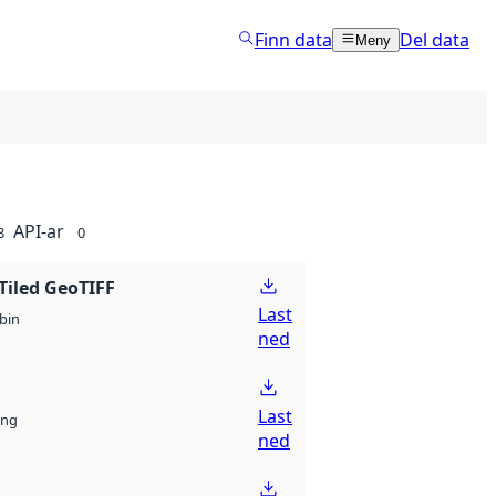
Finn data
Del data
Meny
API-ar
8
0
Tiled GeoTIFF
Last
bin
ned
Last
ng
ned