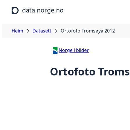
Hopp til hovudinnhald
data.norge.no
Heim
Datasett
Ortofoto Tromsøya 2012
Norge i bilder
Ortofoto Troms