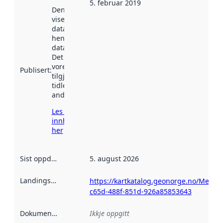
5. februar 2019
Denne datoen
viser når
datasettet vart
henta inn av
data.norge.no.
Det kan ha
vore
Publisert
:
tilgjengeleg
tidlegare
andre stader.
Les meir om
innhenting
her
Sist oppdatert
:
5. august 2026
Landingsside
:
https://kartkatalog.geonorge.no/Metad
c65d-488f-851d-926a85853643
Dokumentasjon
:
Ikkje oppgitt