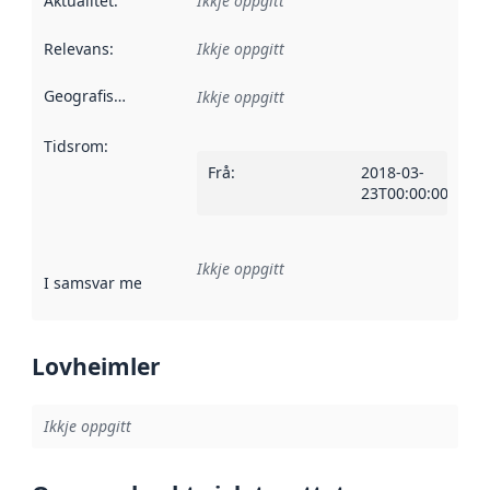
Aktualitet
:
Ikkje oppgitt
Relevans
:
Ikkje oppgitt
Geografisk område
:
Ikkje oppgitt
Tidsrom
:
Frå
:
2018-03-
23T00:00:00Z
Ikkje oppgitt
I samsvar med
:
Referanse til ei implementeringsregel eller an
Lovheimler
Ikkje oppgitt