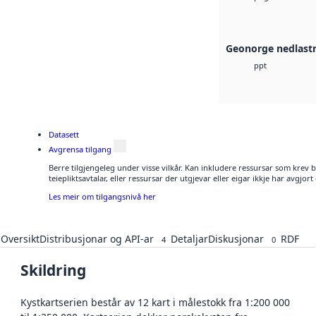
Geonorge nedlast
ppt
Datasett
Avgrensa tilgang
Berre tilgjengeleg under visse vilkår. Kan inkludere ressursar som krev b
teiepliktsavtalar, eller ressursar der utgjevar eller eigar ikkje har avgjor
Les meir om tilgangsnivå her
Oversikt
Distribusjonar og API-ar
Detaljar
Diskusjonar
RDF
4
0
Skildring
Kystkartserien består av 12 kart i målestokk fra 1:200 000