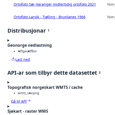
Ortofoto Sør-Varanger midlertidig ortofoto 2021
Norg
Ortofoto Larvik - Tjølling - Brunlanes 1966
Norg
Distribusjonar
1
Geonorge nedlastning
API
geotiff
bin
Last ned
API-ar som tilbyr dette datasettet
3
Topografisk norgeskart WMTS / cache
wmts_srvc
png
Gå til API
Sjøkart - raster WMS