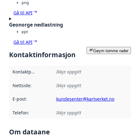
png
Gå til API
Geonorge nedlastning
ppt
Gå til API
Gøym tomme rader
Kontaktinformasjon
Kontaktpunkt
:
Ikkje oppgitt
Nettside
:
Ikkje oppgitt
E-post
:
kundesenter@kartverket.no
Telefon
:
Ikkje oppgitt
Om dataane