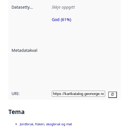
Datasettype
:
Ikkje oppgitt
God (61%)
Metadatakvalitet
er ein indikator
på kor godt
datasettene er
beskrive ved
Metadatakvalitet
:
hjelp av
metadata.
Les meir om
metadatakvalitet
her
URI:
Kopier
Tema
Jordbruk, fiskeri, skogbruk og mat