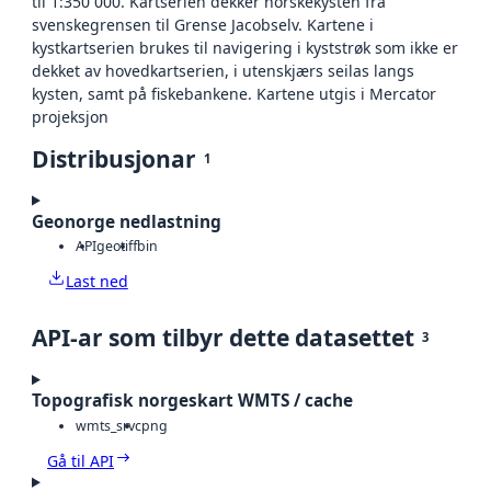
til 1:350 000. Kartserien dekker norskekysten fra
svenskegrensen til Grense Jacobselv. Kartene i
kystkartserien brukes til navigering i kyststrøk som ikke er
dekket av hovedkartserien, i utenskjærs seilas langs
kysten, samt på fiskebankene. Kartene utgis i Mercator
projeksjon
Distribusjonar
1
Geonorge nedlastning
API
geotiff
bin
Last ned
API-ar som tilbyr dette datasettet
3
Topografisk norgeskart WMTS / cache
wmts_srvc
png
Gå til API