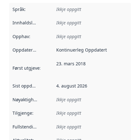
Språk
:
Ikkje oppgitt
Innhaldsleverandørar
Ikkje oppgitt
:
Opphav
:
Ikkje oppgitt
Oppdateringsfrekvens
Kontinuerleg Oppdatert
:
23. mars 2018
Først utgjeve
:
Denne datoen seier når dataa i dette datasettet 
Sist oppdatert
:
4. august 2026
Nøyaktigheit
:
Ikkje oppgitt
Tilgjenge
:
Ikkje oppgitt
Fullstendigheit
:
Ikkje oppgitt