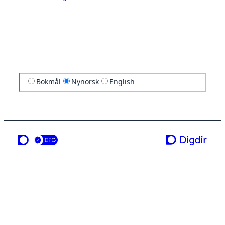
Bokmål
Nynorsk
English
ei teneste frå