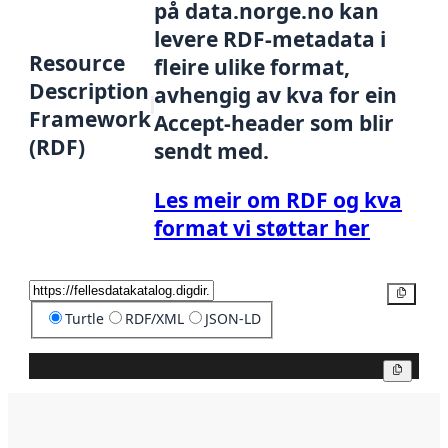
på data.norge.no kan
levere RDF-metadata i
Resource
fleire ulike format,
Description
avhengig av kva for ein
Framework
Accept-header som blir
(RDF)
sendt med.
Les meir om RDF og kva
format vi støttar her
Kopier
Turtle
RDF/XML
JSON-LD
Kopier