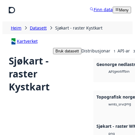
Hopp til hovudinnhald
Finn data
Meny
Heim
Datasett
Sjøkart - raster Kystkart
Kartverket
Distribusjonar
API-ar
Bruk datasett
1
3
Sjøkart -
Geonorge nedlast
raster
geotiff
bin
API
Kystkart
Topografisk norg
png
wmts_srvc
Sjøkart - raster 
png