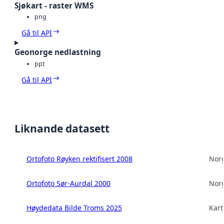
Sjøkart - raster WMS
png
Gå til API
Geonorge nedlastning
ppt
Gå til API
Liknande datasett
Ortofoto Røyken rektifisert 2008
Norg
Ortofoto Sør-Aurdal 2000
Norg
Høydedata Bilde Troms 2025
Kart