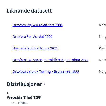
Liknande datasett
Ortofoto Røyken rektifisert 2008
Norg
Ortofoto Sør-Aurdal 2000
Norg
Høydedata Bilde Troms 2025
Kart
Ortofoto Sør-Varanger midlertidig ortofoto 2021
Norg
Ortofoto Larvik - Tjølling - Brunlanes 1966
Norg
Distribusjonar
8
Webside Tiled TIFF
octet
bin