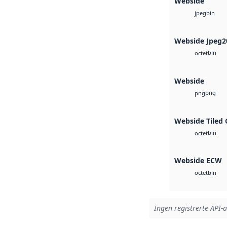
Webside
bin
jpeg
Webside Jpeg2
bin
octet
Webside
png
png
Webside Tiled 
bin
octet
Webside ECW
bin
octet
Ingen registrerte API-a