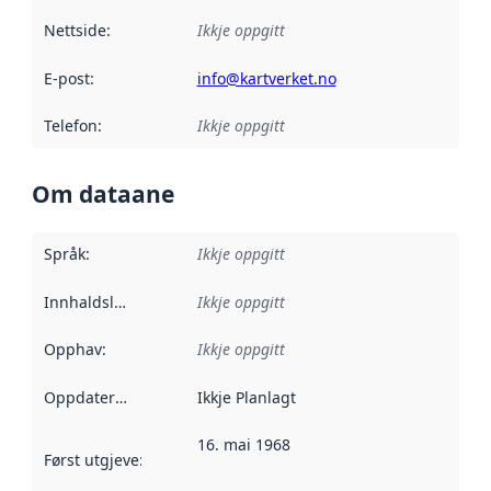
Nettside
:
Ikkje oppgitt
E-post
:
info@kartverket.no
Telefon
:
Ikkje oppgitt
Om dataane
Språk
:
Ikkje oppgitt
Innhaldsleverandørar
Ikkje oppgitt
:
Opphav
:
Ikkje oppgitt
Oppdateringsfrekvens
Ikkje Planlagt
:
16. mai 1968
Først utgjeve
:
Denne datoen seier når dataa i dette datasettet 