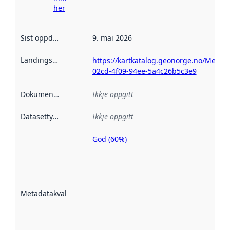
her
Sist oppdatert
:
9. mai 2026
Landingsside
:
https://kartkatalog.geonorge.no/Metad
02cd-4f09-94ee-5a4c26b5c3e9
Dokumentasjon
:
Ikkje oppgitt
Datasettype
:
Ikkje oppgitt
God (60%)
Metadatakvalitet
er ein indikator
på kor godt
datasettene er
beskrive ved
Metadatakvalitet
:
hjelp av
metadata.
Les meir om