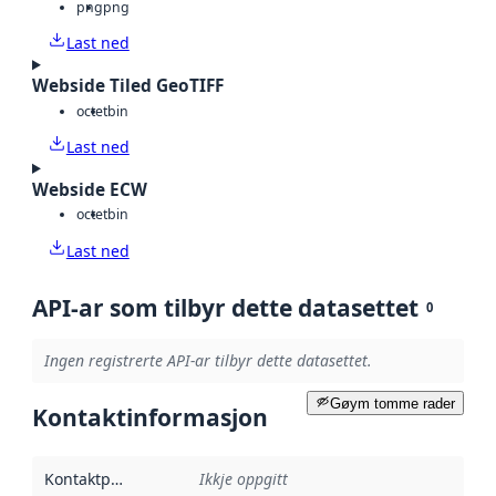
png
png
Last ned
Webside Tiled GeoTIFF
octet
bin
Last ned
Webside ECW
octet
bin
Last ned
API-ar som tilbyr dette datasettet
0
Ingen registrerte API-ar tilbyr dette datasettet.
Gøym tomme rader
Kontaktinformasjon
Kontaktpunkt
:
Ikkje oppgitt