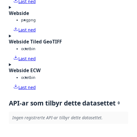
Last ned
Webside
png
png
Last ned
Webside Tiled GeoTIFF
octet
bin
Last ned
Webside ECW
octet
bin
Last ned
API-ar som tilbyr dette datasettet
0
Ingen registrerte API-ar tilbyr dette datasettet.