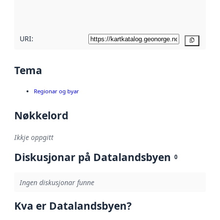
metadatakvalitet
her
URI:
Kopier
Tema
Regionar og byar
Nøkkelord
Ikkje oppgitt
Diskusjonar på Datalandsbyen
0
Ingen diskusjonar funne
Kva er Datalandsbyen?