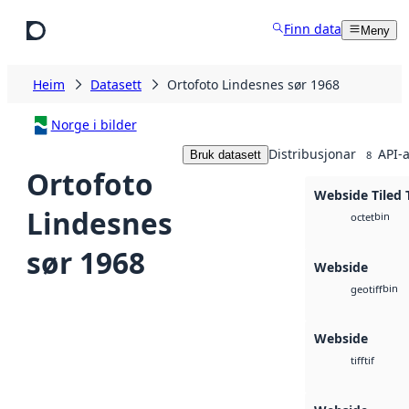
Hopp til hovudinnhald
Finn data
Meny
Heim
Datasett
Ortofoto Lindesnes sør 1968
Norge i bilder
Distribusjonar
API-a
Bruk datasett
8
Ortofoto
Webside Tiled 
Lindesnes
bin
octet
sør 1968
Webside
bin
geotiff
Webside
tif
tiff