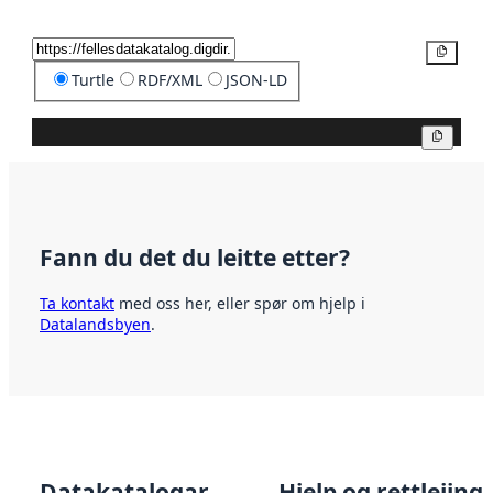
Kopier
Turtle
RDF/XML
JSON-LD
Kopier
Fann du det du leitte etter?
Ta kontakt
med oss her, eller spør om hjelp i
Datalandsbyen
.
Datakatalogar
Hjelp og rettleiing