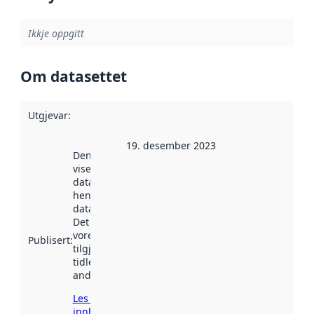
Ikkje oppgitt
Om datasettet
Utgjevar
:
19. desember 2023
Denne datoen
viser når
datasettet vart
henta inn av
data.norge.no.
Det kan ha
vore
Publisert
:
tilgjengeleg
tidlegare
andre stader.
Les meir om
innhenting