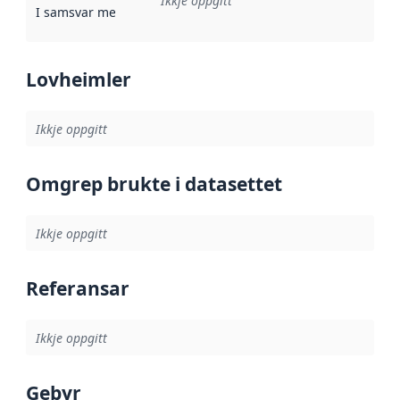
Ikkje oppgitt
I samsvar med
:
Referanse til ei implementeringsregel eller an
Lovheimler
Ikkje oppgitt
Omgrep brukte i datasettet
Ikkje oppgitt
Referansar
Ikkje oppgitt
Gebyr