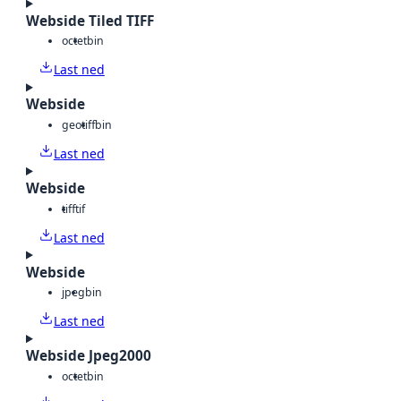
Webside Tiled TIFF
octet
bin
Last ned
Webside
geotiff
bin
Last ned
Webside
tiff
tif
Last ned
Webside
jpeg
bin
Last ned
Webside Jpeg2000
octet
bin