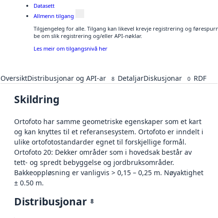
Datasett
Allmenn tilgang
Tilgjengeleg for alle. Tilgang kan likevel krevje registrering og førespu
be om slik registrering og/eller API-nøklar.
Les meir om tilgangsnivå her
Oversikt
Distribusjonar og API-ar
Detaljar
Diskusjonar
RDF
8
0
Skildring
Ortofoto har samme geometriske egenskaper som et kart
og kan knyttes til et referansesystem. Ortofoto er inndelt i
ulike ortofotostandarder egnet til forskjellige formål.
Ortofoto 20: Dekker områder som i hovedsak består av
tett- og spredt bebyggelse og jordbruksområder.
Bakkeoppløsning er vanligvis > 0,15 – 0,25 m. Nøyaktighet
± 0.50 m.
Distribusjonar
8