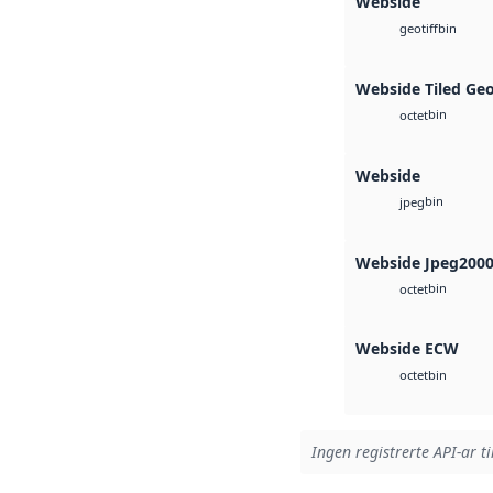
Webside
bin
geotiff
Webside Tiled Ge
bin
octet
Webside
bin
jpeg
Webside Jpeg200
bin
octet
Webside ECW
bin
octet
Ingen registrerte API-ar ti