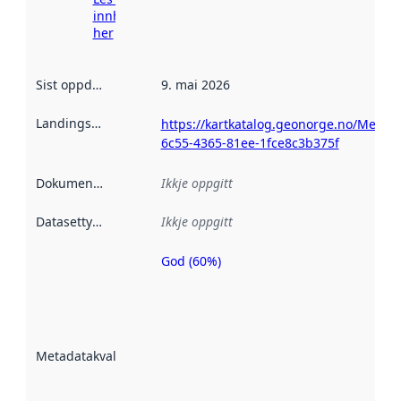
innhenting
her
Sist oppdatert
:
9. mai 2026
Landingsside
:
https://kartkatalog.geonorge.no/Metad
6c55-4365-81ee-1fce8c3b375f
Dokumentasjon
:
Ikkje oppgitt
Datasettype
:
Ikkje oppgitt
God (60%)
Metadatakvalitet
er ein indikator
på kor godt
datasettene er
beskrive ved
Metadatakvalitet
:
hjelp av
metadata.