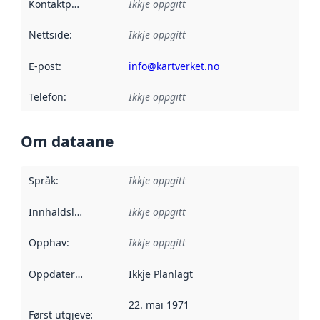
Kontaktpunkt
:
Ikkje oppgitt
Nettside
:
Ikkje oppgitt
E-post
:
info@kartverket.no
Telefon
:
Ikkje oppgitt
Om dataane
Språk
:
Ikkje oppgitt
Innhaldsleverandørar
Ikkje oppgitt
:
Opphav
:
Ikkje oppgitt
Oppdateringsfrekvens
Ikkje Planlagt
:
22. mai 1971
Først utgjeve
:
Denne datoen seier når dataa i dette datasettet 