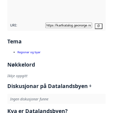
Les meir om
metadatakvalitet
her
URI:
Kopier
Tema
Regionar og byar
Nøkkelord
Ikkje oppgitt
Diskusjonar på Datalandsbyen
0
Ingen diskusjonar funne
Kva er Datalandsbyen?