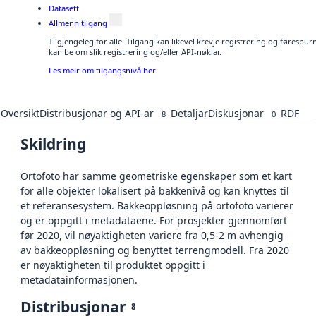
Datasett
Allmenn tilgang
Tilgjengeleg for alle. Tilgang kan likevel krevje registrering og førespu
kan be om slik registrering og/eller API-nøklar.
Les meir om tilgangsnivå her
Oversikt
Distribusjonar og API-ar
Detaljar
Diskusjonar
RDF
8
0
Skildring
Ortofoto har samme geometriske egenskaper som et kart
for alle objekter lokalisert på bakkenivå og kan knyttes til
et referansesystem. Bakkeoppløsning på ortofoto varierer
og er oppgitt i metadataene. For prosjekter gjennomført
før 2020, vil nøyaktigheten variere fra 0,5-2 m avhengig
av bakkeoppløsning og benyttet terrengmodell. Fra 2020
er nøyaktigheten til produktet oppgitt i
metadatainformasjonen.
Distribusjonar
8