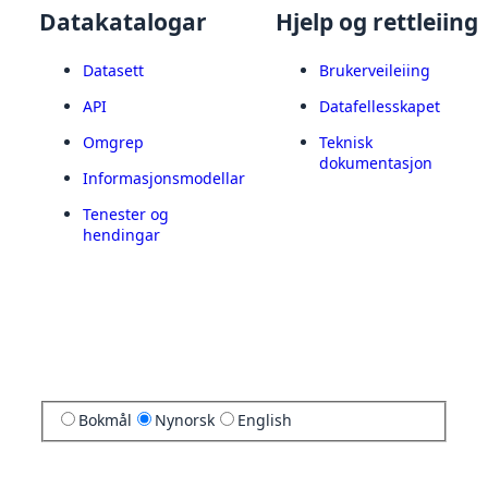
Datakatalogar
Hjelp og rettleiing
Datasett
Brukerveileiing
API
Datafellesskapet
Omgrep
Teknisk
dokumentasjon
Informasjonsmodellar
Tenester og
hendingar
Bokmål
Nynorsk
English