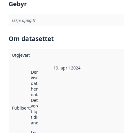
Gebyr
Ikkje oppgitt
Om datasettet
Utgjevar
:
19. april 2024
Denne datoen
viser når
datasettet vart
henta inn av
data.norge.no.
Det kan ha
vore
Publisert
:
tilgjengeleg
tidlegare
andre stader.
Les meir om