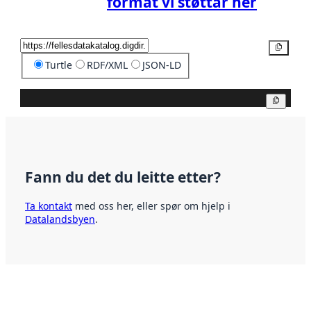
format vi støttar her
Kopier
Turtle
RDF/XML
JSON-LD
Kopier
Fann du det du leitte etter?
Ta kontakt
med oss her, eller spør om hjelp i
Datalandsbyen
.