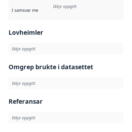
Ikkje oppgitt
I samsvar med
:
Referanse til ei implementeringsregel eller an
Lovheimler
Ikkje oppgitt
Omgrep brukte i datasettet
Ikkje oppgitt
Referansar
Ikkje oppgitt