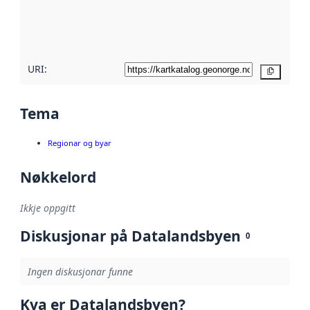
Les meir om
metadatakvalitet
her
URI:
Kopier
Tema
Regionar og byar
Nøkkelord
Ikkje oppgitt
Diskusjonar på Datalandsbyen
0
Ingen diskusjonar funne
Kva er Datalandsbyen?