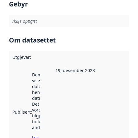
Gebyr
Ikkje oppgitt
Om datasettet
Utgjevar
:
19. desember 2023
Denne datoen
viser når
datasettet vart
henta inn av
data.norge.no.
Det kan ha
vore
Publisert
:
tilgjengeleg
tidlegare
andre stader.
Les meir om