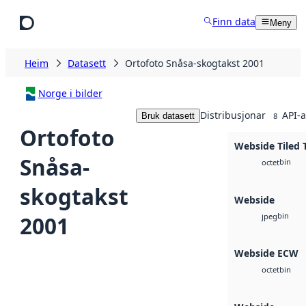
Hopp til hovudinnhald
Finn data
Meny
Heim
Datasett
Ortofoto Snåsa-skogtakst 2001
Norge i bilder
Distribusjonar
API-a
Bruk datasett
8
Ortofoto
Webside Tiled 
Snåsa-
bin
octet
skogtakst
Webside
bin
2001
jpeg
Webside ECW
bin
octet