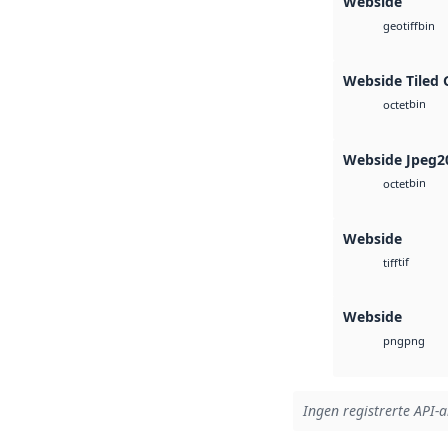
Webside
bin
geotiff
Webside Tiled 
bin
octet
Webside Jpeg2
bin
octet
Webside
tif
tiff
Webside
png
png
Ingen registrerte API-ar