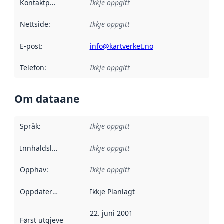
Kontaktpunkt
:
Ikkje oppgitt
Nettside
:
Ikkje oppgitt
E-post
:
info@kartverket.no
Telefon
:
Ikkje oppgitt
Om dataane
Språk
:
Ikkje oppgitt
Innhaldsleverandørar
Ikkje oppgitt
:
Opphav
:
Ikkje oppgitt
Oppdateringsfrekvens
Ikkje Planlagt
:
22. juni 2001
Først utgjeve
:
Denne datoen seier når dataa i dette datasettet 