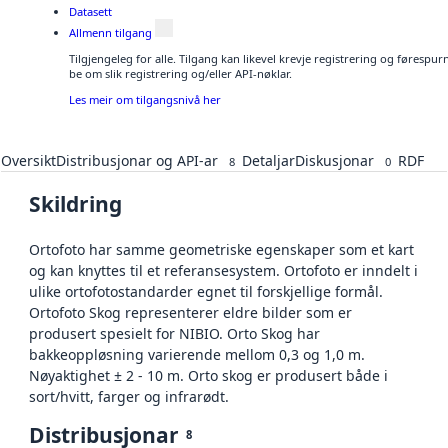
Datasett
Allmenn tilgang
Tilgjengeleg for alle. Tilgang kan likevel krevje registrering og førespu
be om slik registrering og/eller API-nøklar.
Les meir om tilgangsnivå her
Oversikt
Distribusjonar og API-ar
Detaljar
Diskusjonar
RDF
8
0
Skildring
Ortofoto har samme geometriske egenskaper som et kart
og kan knyttes til et referansesystem. Ortofoto er inndelt i
ulike ortofotostandarder egnet til forskjellige formål.
Ortofoto Skog representerer eldre bilder som er
produsert spesielt for NIBIO. Orto Skog har
bakkeoppløsning varierende mellom 0,3 og 1,0 m.
Nøyaktighet ± 2 - 10 m. Orto skog er produsert både i
sort/hvitt, farger og infrarødt.
Distribusjonar
8