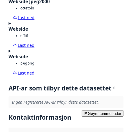
Webside Jpeg2000
octet
bin
Last ned
Webside
tiff
tif
Last ned
Webside
png
png
Last ned
API-ar som tilbyr dette datasettet
0
Ingen registrerte API-ar tilbyr dette datasettet.
Gøym tomme rader
Kontaktinformasjon