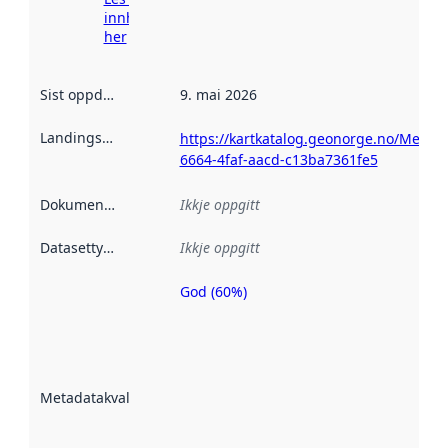
innhenting
her
Sist oppdatert
:
9. mai 2026
Landingsside
:
https://kartkatalog.geonorge.no/Metad
6664-4faf-aacd-c13ba7361fe5
Dokumentasjon
:
Ikkje oppgitt
Datasettype
:
Ikkje oppgitt
God (60%)
Metadatakvalitet
er ein indikator
på kor godt
datasettene er
beskrive ved
Metadatakvalitet
:
hjelp av
metadata.