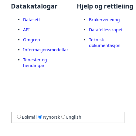
Datakatalogar
Hjelp og rettleiing
Datasett
Brukerveileiing
API
Datafellesskapet
Omgrep
Teknisk
dokumentasjon
Informasjonsmodellar
Tenester og
hendingar
Bokmål
Nynorsk
English