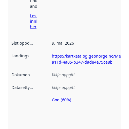
tidlegare
andre stader.
Les meir om
innhenting
her
Sist oppdatert
:
9. mai 2026
Landingsside
:
https://kartkatalog.geonorge.no/Metad
a11d-4a05-b347-dad84a75ce8b
Dokumentasjon
:
Ikkje oppgitt
Datasettype
:
Ikkje oppgitt
God (60%)
Metadatakvalitet
er ein indikator
på kor godt
datasettene er
beskrive ved