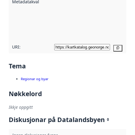
Metadatakvalitet
:
hjelp av
metadata.
Les meir om
metadatakvalitet
her
URI:
Kopier
Tema
Regionar og byar
Nøkkelord
Ikkje oppgitt
Diskusjonar på Datalandsbyen
0