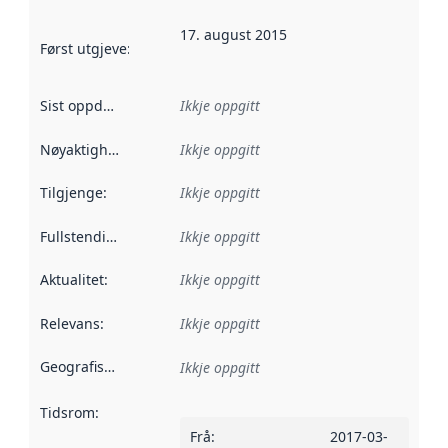
17. august 2015
Først utgjeve
:
Denne datoen seier når dataa i dette datasettet 
Sist oppdatert
:
Ikkje oppgitt
Nøyaktigheit
:
Ikkje oppgitt
Tilgjenge
:
Ikkje oppgitt
Fullstendigheit
:
Ikkje oppgitt
Aktualitet
:
Ikkje oppgitt
Relevans
:
Ikkje oppgitt
Geografisk område
:
Ikkje oppgitt
Tidsrom
:
Frå
:
2017-03-