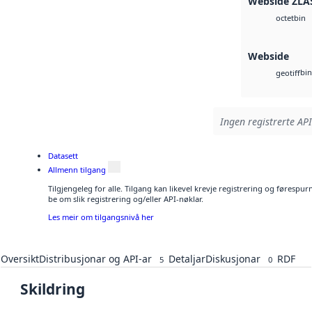
Webside ZLA
bin
octet
Webside
bin
geotiff
Ingen registrerte API
Datasett
Allmenn tilgang
Tilgjengeleg for alle. Tilgang kan likevel krevje registrering og førespu
be om slik registrering og/eller API-nøklar.
Les meir om tilgangsnivå her
Oversikt
Distribusjonar og API-ar
Detaljar
Diskusjonar
RDF
5
0
Skildring