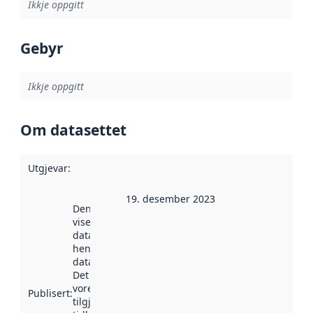
Ikkje oppgitt
Gebyr
Ikkje oppgitt
Om datasettet
Utgjevar
:
19. desember 2023
Denne datoen
viser når
datasettet vart
henta inn av
data.norge.no.
Det kan ha
vore
Publisert
:
tilgjengeleg