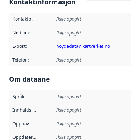
Kontaktinformasjon
Kontaktpunkt
:
Ikkje oppgitt
Nettside
:
Ikkje oppgitt
E-post
:
hoydedata@kartverket.no
Telefon
:
Ikkje oppgitt
Om dataane
Språk
:
Ikkje oppgitt
Innhaldsleverandørar
Ikkje oppgitt
:
Opphav
:
Ikkje oppgitt
Oppdateringsfrekvens
Ikkje oppgitt
: