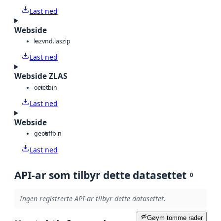
Last ned
Webside
laz
vnd.laszip
Last ned
Webside ZLAS
octet
bin
Last ned
Webside
geotiff
bin
Last ned
API-ar som tilbyr dette datasettet
0
Ingen registrerte API-ar tilbyr dette datasettet.
Gøym tomme rader