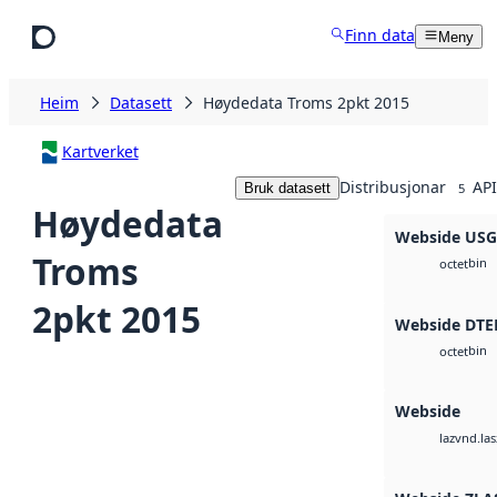
Hopp til hovudinnhald
Finn data
Meny
Heim
Datasett
Høydedata Troms 2pkt 2015
Kartverket
Distribusjonar
API
Bruk datasett
5
Høydedata
Webside US
Troms
bin
octet
2pkt 2015
Webside DTE
bin
octet
Webside
vnd.las
laz