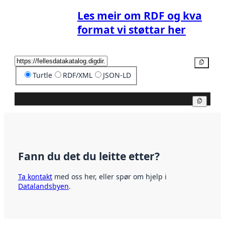
Les meir om RDF og kva
format vi støttar her
Kopier
Turtle
RDF/XML
JSON-LD
Kopier
Fann du det du leitte etter?
Ta kontakt
med oss her, eller spør om hjelp i
Datalandsbyen
.