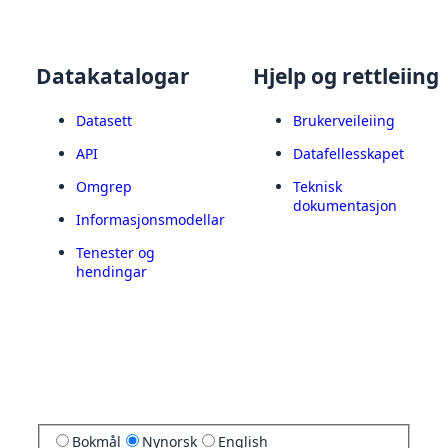
Datakatalogar
Hjelp og rettleiing
Datasett
Brukerveileiing
API
Datafellesskapet
Omgrep
Teknisk
dokumentasjon
Informasjonsmodellar
Tenester og
hendingar
Bokmål
Nynorsk
English