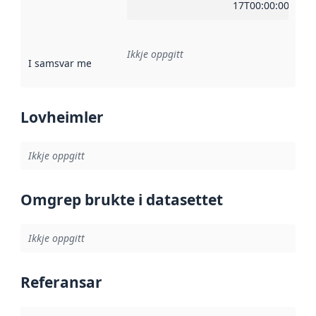
17T00:00:00Z
Ikkje oppgitt
I samsvar med
:
Referanse til ei implementeringsregel eller an
Lovheimler
Ikkje oppgitt
Omgrep brukte i datasettet
Ikkje oppgitt
Referansar