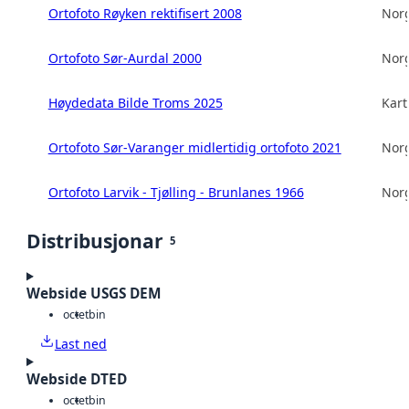
Ortofoto Røyken rektifisert 2008
Norg
Ortofoto Sør-Aurdal 2000
Norg
Høydedata Bilde Troms 2025
Kart
Ortofoto Sør-Varanger midlertidig ortofoto 2021
Norg
Ortofoto Larvik - Tjølling - Brunlanes 1966
Norg
Distribusjonar
5
Webside USGS DEM
octet
bin
Last ned
Webside DTED
octet
bin