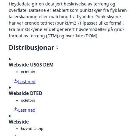
Høydedata gir en detaljert beskrivelse av terreng og
overflate. Dataene er etablert som punktskyer fra flybåren
laserskanning eller matching fra flybilder. Punktskyene
har varierende tetthet (punkt/m2 ) tilpasset ulike formål.
Fra punktskyene er det generert høydemodeller på grid-
format av terreng (DTM) og overflate (DOM).
Distribusjonar
5
Webside USGS DEM
octet
bin
Last ned
Webside DTED
octet
bin
Last ned
Webside
laz
vnd.laszip