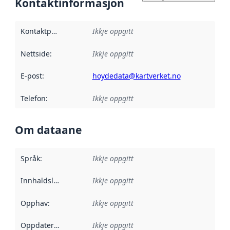
Kontaktinformasjon
Kontaktpunkt
:
Ikkje oppgitt
Nettside
:
Ikkje oppgitt
E-post
:
hoydedata@kartverket.no
Telefon
:
Ikkje oppgitt
Om dataane
Språk
:
Ikkje oppgitt
Innhaldsleverandørar
Ikkje oppgitt
:
Opphav
:
Ikkje oppgitt
Oppdateringsfrekvens
Ikkje oppgitt
: