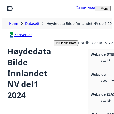
Hopp til hovudinnhald
Finn data
Meny
Heim
Datasett
Høydedata Bilde Innlandet NV del1 202
Kartverket
Distribusjonar
API
Bruk datasett
5
Høydedata
Webside DTE
Bilde
bin
octet
Innlandet
Webside
bin
NV del1
geotiff
2024
Webside ZLA
bin
octet