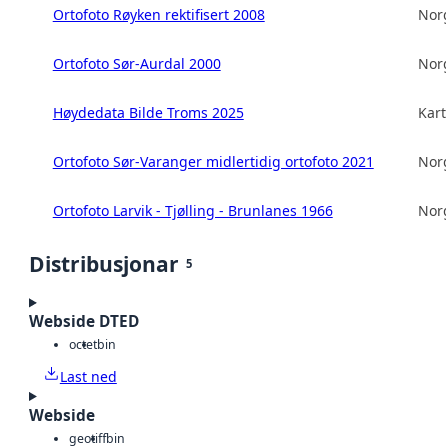
Ortofoto Røyken rektifisert 2008
Norg
Ortofoto Sør-Aurdal 2000
Norg
Høydedata Bilde Troms 2025
Kart
Ortofoto Sør-Varanger midlertidig ortofoto 2021
Norg
Ortofoto Larvik - Tjølling - Brunlanes 1966
Norg
Distribusjonar
5
Webside DTED
octet
bin
Last ned
Webside
geotiff
bin