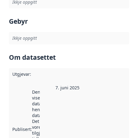
Ikkje oppgitt
Gebyr
Ikkje oppgitt
Om datasettet
Utgjevar
:
7. juni 2025
Denne datoen
viser når
datasettet vart
henta inn av
data.norge.no.
Det kan ha
vore
Publisert
:
tilgjengeleg