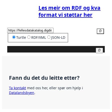
Les meir om RDF og kva
format vi støttar her
Kopier
Turtle
RDF/XML
JSON-LD
Kopier
Fann du det du leitte etter?
Ta kontakt
med oss her, eller spør om hjelp i
Datalandsbyen
.