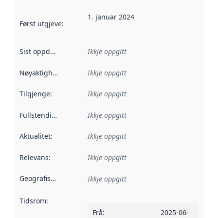
1. januar 2024
Først utgjeve
:
Denne datoen seier når dataa i dette datasettet 
Sist oppdatert
:
Ikkje oppgitt
Nøyaktigheit
:
Ikkje oppgitt
Tilgjenge
:
Ikkje oppgitt
Fullstendigheit
:
Ikkje oppgitt
Aktualitet
:
Ikkje oppgitt
Relevans
:
Ikkje oppgitt
Geografisk område
:
Ikkje oppgitt
Tidsrom
:
Frå
:
2025-06-