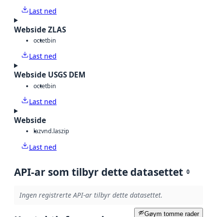
Last ned
Webside ZLAS
octet
bin
Last ned
Webside USGS DEM
octet
bin
Last ned
Webside
laz
vnd.laszip
Last ned
API-ar som tilbyr dette datasettet
0
Ingen registrerte API-ar tilbyr dette datasettet.
Gøym tomme rader