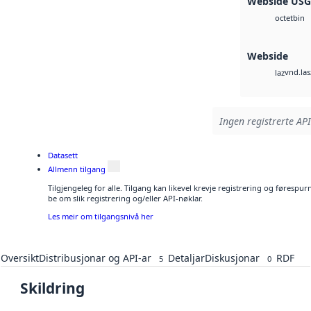
Webside US
bin
octet
Webside
vnd.las
laz
Ingen registrerte API
Datasett
Allmenn tilgang
Tilgjengeleg for alle. Tilgang kan likevel krevje registrering og førespu
be om slik registrering og/eller API-nøklar.
Les meir om tilgangsnivå her
Oversikt
Distribusjonar og API-ar
Detaljar
Diskusjonar
RDF
5
0
Skildring