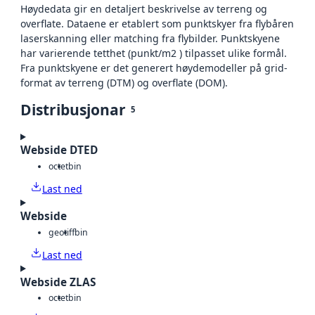
Høydedata gir en detaljert beskrivelse av terreng og
overflate. Dataene er etablert som punktskyer fra flybåren
laserskanning eller matching fra flybilder. Punktskyene
har varierende tetthet (punkt/m2 ) tilpasset ulike formål.
Fra punktskyene er det generert høydemodeller på grid-
format av terreng (DTM) og overflate (DOM).
Distribusjonar
5
Webside DTED
octet
bin
Last ned
Webside
geotiff
bin
Last ned
Webside ZLAS
octet
bin