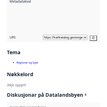
Metadatakvalitet
:
hjelp av
metadata.
Les meir om
metadatakvalitet
her
URI:
Kopier
Tema
Regionar og byar
Nøkkelord
Ikkje oppgitt
Diskusjonar på Datalandsbyen
0