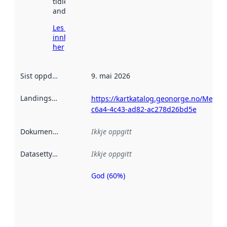
tidlegare
andre stader.
Les meir om
innhenting
her
Sist oppdatert
:
9. mai 2026
Landingsside
:
https://kartkatalog.geonorge.no/Metad
c6a4-4c43-ad82-ac278d26bd5e
Dokumentasjon
:
Ikkje oppgitt
Datasettype
:
Ikkje oppgitt
God (60%)
Metadatakvalitet
er ein indikator
på kor godt
datasettene er
beskrive ved