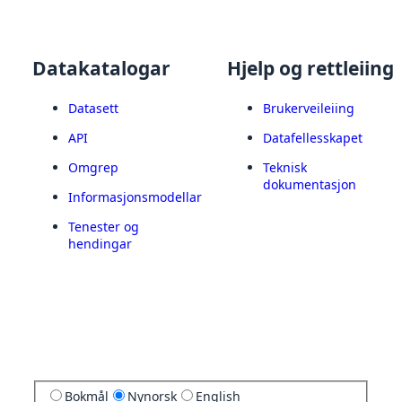
Datakatalogar
Hjelp og rettleiing
Datasett
Brukerveileiing
API
Datafellesskapet
Omgrep
Teknisk
dokumentasjon
Informasjonsmodellar
Tenester og
hendingar
Bokmål
Nynorsk
English