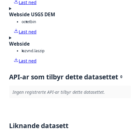
Last ned
Webside USGS DEM
octet
bin
Last ned
Webside
laz
vnd.laszip
Last ned
API-ar som tilbyr dette datasettet
0
Ingen registrerte API-ar tilbyr dette datasettet.
Liknande datasett