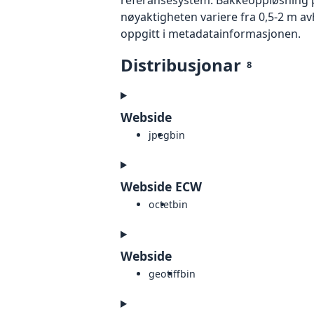
nøyaktigheten variere fra 0,5-2 m a
oppgitt i metadatainformasjonen.
Distribusjonar
8
Webside
jpeg
bin
Webside ECW
octet
bin
Webside
geotiff
bin