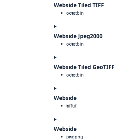
Webside Tiled TIFF
octet
bin
Webside Jpeg2000
octet
bin
Webside Tiled GeoTIFF
octet
bin
Webside
tiff
tif
Webside
png
png