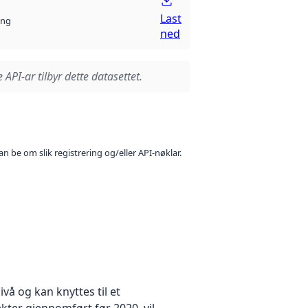
Last
ng
ned
 API-ar tilbyr dette datasettet.
n be om slik registrering og/eller API-nøklar.
å og kan knyttes til et
kter gjennomført før 2020, vil