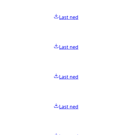
Last ned
Last ned
Last ned
Last ned