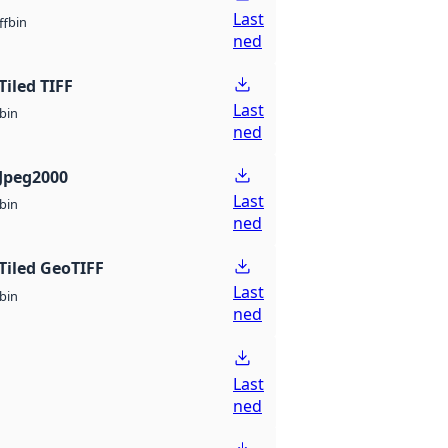
Last
bin
ff
ned
Tiled TIFF
Last
bin
ned
Jpeg2000
Last
bin
ned
Tiled GeoTIFF
Last
bin
ned
Last
ned