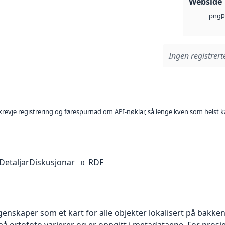
Webside
p
png
Ingen registrerte
l krevje registrering og førespurnad om API-nøklar, så lenge kven som helst ka
Detaljar
Diskusjonar
RDF
0
skaper som et kart for alle objekter lokalisert på bakkeniv
 ortofoto varierer og er oppgitt i metadataene. For prosje