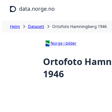
Hopp til hovudinnhald
data.norge.no
Heim
Datasett
Ortofoto Hamningberg 1946
Norge i bilder
Ortofoto Hamn
1946