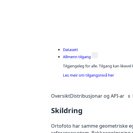
Datasett
Allmenn tilgang
Tilgjengeleg for alle. Tilgang kan likeve
Les meir om tilgangsnivå her
Oversikt
Distribusjonar og API-ar
8
Skildring
Ortofoto har samme geometriske egen
referansesystem. Bakkeoppløsning på