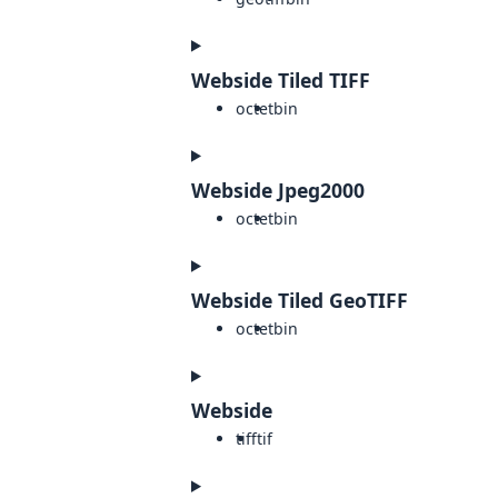
Webside Tiled TIFF
octet
bin
Webside Jpeg2000
octet
bin
Webside Tiled GeoTIFF
octet
bin
Webside
tiff
tif