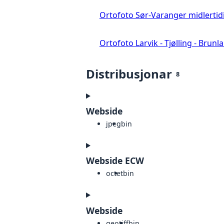
Ortofoto Sør-Varanger midlertid
Ortofoto Larvik - Tjølling - Brunl
Distribusjonar
8
Webside
jpeg
bin
Webside ECW
octet
bin
Webside
geotiff
bin