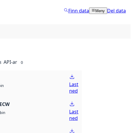
Finn data
Del data
Meny
API-ar
8
0
Last
bin
ned
 ECW
Last
bin
ned