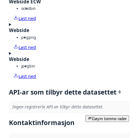
Webside ECW
octet
bin
Last ned
Webside
png
png
Last ned
Webside
jpeg
bin
Last ned
API-ar som tilbyr dette datasettet
0
Ingen registrerte API-ar tilbyr dette datasettet.
Gøym tomme rader
Kontaktinformasjon