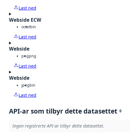
Last ned
Webside ECW
octet
bin
Last ned
Webside
png
png
Last ned
Webside
jpeg
bin
Last ned
API-ar som tilbyr dette datasettet
0
Ingen registrerte API-ar tilbyr dette datasettet.