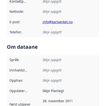
Kontaktpunkt
:
Ikkje oppgitt
Nettside
:
Ikkje oppgitt
E-post
:
info@kartverket.no
Telefon
:
Ikkje oppgitt
Om dataane
Språk
:
Ikkje oppgitt
Innhaldsleverandørar
Ikkje oppgitt
:
Opphav
:
Ikkje oppgitt
Oppdateringsfrekvens
Ikkje Planlagt
:
28. november 2011
Først utgjeve
:
Denne datoen seier når dataa i dette datasettet 