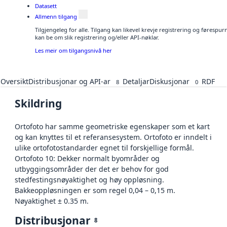
Datasett
Allmenn tilgang
Tilgjengeleg for alle. Tilgang kan likevel krevje registrering og førespu
kan be om slik registrering og/eller API-nøklar.
Les meir om tilgangsnivå her
Oversikt
Distribusjonar og API-ar
Detaljar
Diskusjonar
RDF
8
0
Skildring
Ortofoto har samme geometriske egenskaper som et kart
og kan knyttes til et referansesystem. Ortofoto er inndelt i
ulike ortofotostandarder egnet til forskjellige formål.
Ortofoto 10: Dekker normalt byområder og
utbyggingsområder der det er behov for god
stedfestingsnøyaktighet og høy oppløsning.
Bakkeoppløsningen er som regel 0,04 – 0,15 m.
Nøyaktighet ± 0.35 m.
Distribusjonar
8