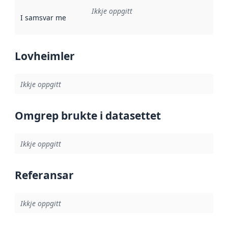
Ikkje oppgitt
I samsvar med
:
Referanse til ei implementeringsregel eller an
Lovheimler
Ikkje oppgitt
Omgrep brukte i datasettet
Ikkje oppgitt
Referansar
Ikkje oppgitt