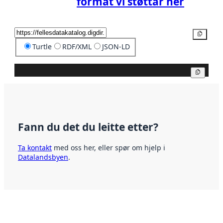
format vi støttar her
Kopier
Turtle
RDF/XML
JSON-LD
Kopier
Fann du det du leitte etter?
Ta kontakt
med oss her, eller spør om hjelp i
Datalandsbyen
.