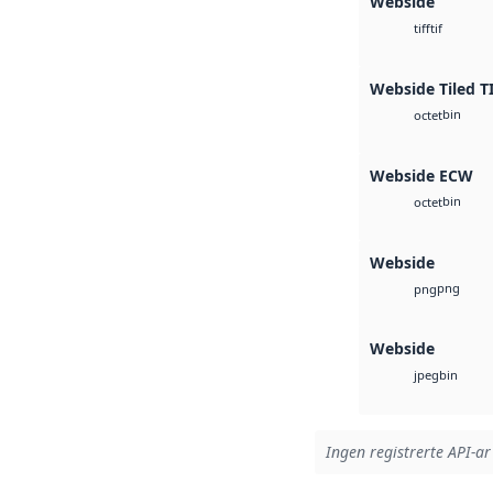
Webside
tif
tiff
Webside Tiled T
bin
octet
Webside ECW
bin
octet
Webside
png
png
Webside
bin
jpeg
Ingen registrerte API-ar 