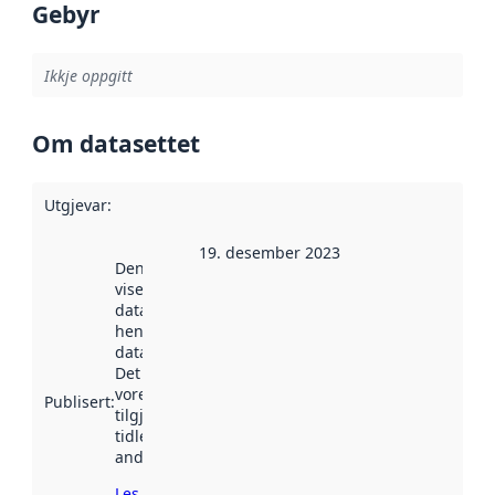
Gebyr
Ikkje oppgitt
Om datasettet
Utgjevar
:
19. desember 2023
Denne datoen
viser når
datasettet vart
henta inn av
data.norge.no.
Det kan ha
vore
Publisert
:
tilgjengeleg
tidlegare
andre stader.
Les meir om