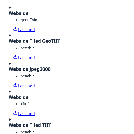
Webside
geotiff
bin
Last ned
Webside Tiled GeoTIFF
octet
bin
Last ned
Webside Jpeg2000
octet
bin
Last ned
Webside
tiff
tif
Last ned
Webside Tiled TIFF
octet
bin