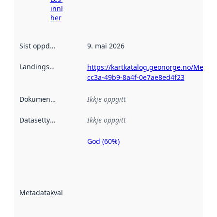
innhenting
her
Sist oppdatert
:
9. mai 2026
Landingsside
:
https://kartkatalog.geonorge.no/Metad
cc3a-49b9-8a4f-0e7ae8ed4f23
Dokumentasjon
:
Ikkje oppgitt
Datasettype
:
Ikkje oppgitt
God (60%)
Metadatakvalitet
er ein indikator
på kor godt
datasettene er
beskrive ved
Metadatakvalitet
:
hjelp av
metadata.