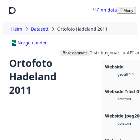
Hopp til hovudinnhald
Finn data
Meny
Heim
Datasett
Ortofoto Hadeland 2011
Norge i bilder
Distribusjonar
API-ar
Bruk datasett
8
Ortofoto
Webside
Hadeland
bin
geotiff
2011
Webside Tiled G
bin
octet
Webside Jpeg20
bin
octet