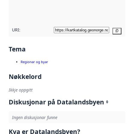
Les meir om
metadatakvalitet
her
URI:
Kopier
Tema
Regionar og byar
Nøkkelord
Ikkje oppgitt
Diskusjonar på Datalandsbyen
0
Ingen diskusjonar funne
Kva er Datalandsbyen?