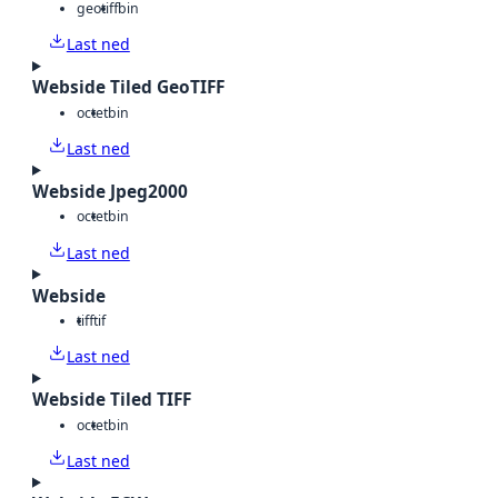
geotiff
bin
Last ned
Webside Tiled GeoTIFF
octet
bin
Last ned
Webside Jpeg2000
octet
bin
Last ned
Webside
tiff
tif
Last ned
Webside Tiled TIFF
octet
bin
Last ned