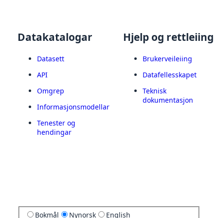
Datakatalogar
Hjelp og rettleiing
Datasett
Brukerveileiing
API
Datafellesskapet
Omgrep
Teknisk
dokumentasjon
Informasjonsmodellar
Tenester og
hendingar
Bokmål
Nynorsk
English