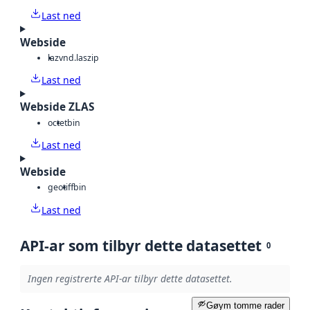
Last ned
Webside
laz
vnd.laszip
Last ned
Webside ZLAS
octet
bin
Last ned
Webside
geotiff
bin
Last ned
API-ar som tilbyr dette datasettet
0
Ingen registrerte API-ar tilbyr dette datasettet.
Gøym tomme rader