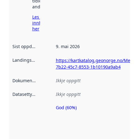
tidlegare
andre stader.
Les meir om
innhenting
her
Sist oppdatert
:
9. mai 2026
Landingsside
:
https://kartkatalog.geonorge.no/Metad
7b22-45c7-8553-1b10190a9ab4
Dokumentasjon
:
Ikkje oppgitt
Datasettype
:
Ikkje oppgitt
God (60%)
Metadatakvalitet
er ein indikator
på kor godt
datasettene er
beskrive ved