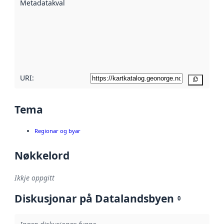
Metadatakvalitet
:
hjelp av
metadata.
Les meir om
metadatakvalitet
her
URI:
Kopier
Tema
Regionar og byar
Nøkkelord
Ikkje oppgitt
Diskusjonar på Datalandsbyen
0