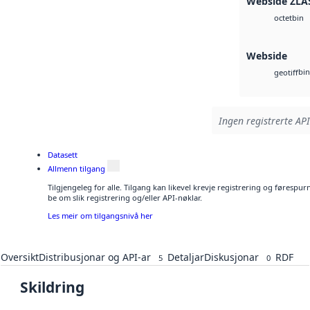
Webside ZLA
bin
octet
Webside
bin
geotiff
Ingen registrerte API
Datasett
Allmenn tilgang
Tilgjengeleg for alle. Tilgang kan likevel krevje registrering og førespu
be om slik registrering og/eller API-nøklar.
Les meir om tilgangsnivå her
Oversikt
Distribusjonar og API-ar
Detaljar
Diskusjonar
RDF
5
0
Skildring