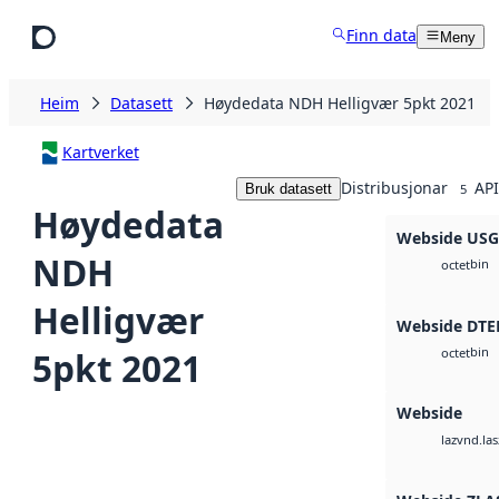
Hopp til hovudinnhald
Finn data
Meny
Heim
Datasett
Høydedata NDH Helligvær 5pkt 2021
Kartverket
Distribusjonar
API
Bruk datasett
5
Høydedata
Webside US
NDH
bin
octet
Helligvær
Webside DTE
bin
5pkt 2021
octet
Webside
vnd.las
laz