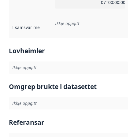
07T00:00:00Z
Ikkje oppgitt
I samsvar med
:
Referanse til ei implementeringsregel eller an
Lovheimler
Ikkje oppgitt
Omgrep brukte i datasettet
Ikkje oppgitt
Referansar