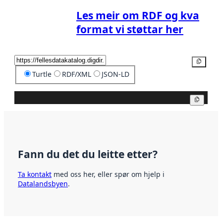
Les meir om RDF og kva
format vi støttar her
Kopier
Turtle
RDF/XML
JSON-LD
Kopier
Fann du det du leitte etter?
Ta kontakt
med oss her, eller spør om hjelp i
Datalandsbyen
.