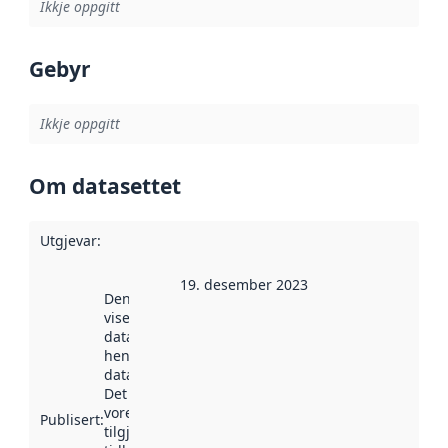
Ikkje oppgitt
Gebyr
Ikkje oppgitt
Om datasettet
Utgjevar
:
19. desember 2023
Denne datoen
viser når
datasettet vart
henta inn av
data.norge.no.
Det kan ha
vore
Publisert
:
tilgjengeleg