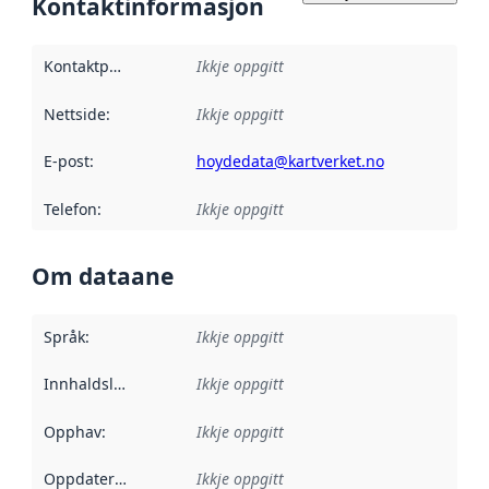
Kontaktinformasjon
Kontaktpunkt
:
Ikkje oppgitt
Nettside
:
Ikkje oppgitt
E-post
:
hoydedata@kartverket.no
Telefon
:
Ikkje oppgitt
Om dataane
Språk
:
Ikkje oppgitt
Innhaldsleverandørar
Ikkje oppgitt
:
Opphav
:
Ikkje oppgitt
Oppdateringsfrekvens
Ikkje oppgitt
: