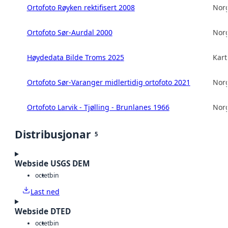
Ortofoto Røyken rektifisert 2008
Norg
Ortofoto Sør-Aurdal 2000
Norg
Høydedata Bilde Troms 2025
Kart
Ortofoto Sør-Varanger midlertidig ortofoto 2021
Norg
Ortofoto Larvik - Tjølling - Brunlanes 1966
Norg
Distribusjonar
5
Webside USGS DEM
octet
bin
Last ned
Webside DTED
octet
bin