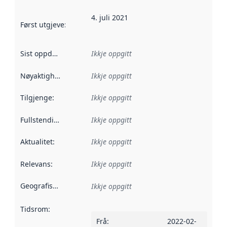
4. juli 2021
Først utgjeve
:
Denne datoen seier når dataa i dette datasettet 
Sist oppdatert
:
Ikkje oppgitt
Nøyaktigheit
:
Ikkje oppgitt
Tilgjenge
:
Ikkje oppgitt
Fullstendigheit
:
Ikkje oppgitt
Aktualitet
:
Ikkje oppgitt
Relevans
:
Ikkje oppgitt
Geografisk område
:
Ikkje oppgitt
Tidsrom
:
Frå
:
2022-02-