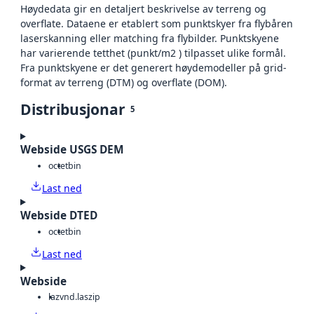
Høydedata gir en detaljert beskrivelse av terreng og
overflate. Dataene er etablert som punktskyer fra flybåren
laserskanning eller matching fra flybilder. Punktskyene
har varierende tetthet (punkt/m2 ) tilpasset ulike formål.
Fra punktskyene er det generert høydemodeller på grid-
format av terreng (DTM) og overflate (DOM).
Distribusjonar
5
Webside USGS DEM
octet
bin
Last ned
Webside DTED
octet
bin
Last ned
Webside
laz
vnd.laszip