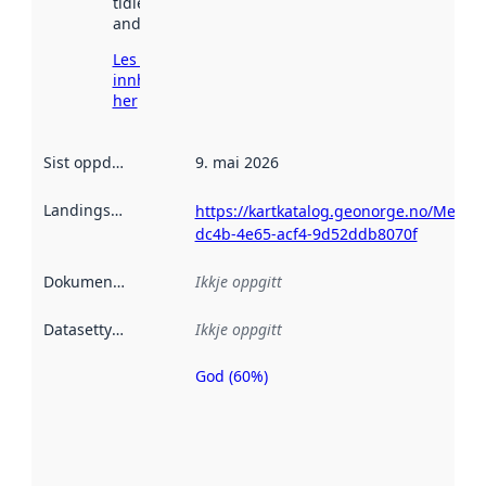
tidlegare
andre stader.
Les meir om
innhenting
her
Sist oppdatert
:
9. mai 2026
Landingsside
:
https://kartkatalog.geonorge.no/Metad
dc4b-4e65-acf4-9d52ddb8070f
Dokumentasjon
:
Ikkje oppgitt
Datasettype
:
Ikkje oppgitt
God (60%)
Metadatakvalitet
er ein indikator
på kor godt
datasettene er
beskrive ved