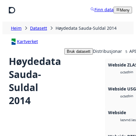
Hopp til hovudinnhald
Finn data
Meny
Heim
Datasett
Høydedata Sauda-Suldal 2014
Kartverket
Distribusjonar
API
Bruk datasett
5
Høydedata
Webside ZLA
Sauda-
bin
octet
Suldal
Webside US
bin
2014
octet
Webside
vnd.las
laz