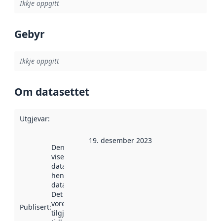
Ikkje oppgitt
Gebyr
Ikkje oppgitt
Om datasettet
Utgjevar
:
19. desember 2023
Denne datoen
viser når
datasettet vart
henta inn av
data.norge.no.
Det kan ha
vore
Publisert
:
tilgjengeleg