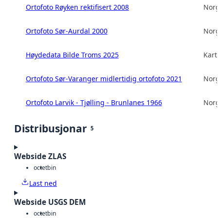
Ortofoto Røyken rektifisert 2008
Norg
Ortofoto Sør-Aurdal 2000
Norg
Høydedata Bilde Troms 2025
Kart
Ortofoto Sør-Varanger midlertidig ortofoto 2021
Norg
Ortofoto Larvik - Tjølling - Brunlanes 1966
Norg
Distribusjonar
5
Webside ZLAS
octet
bin
Last ned
Webside USGS DEM
octet
bin