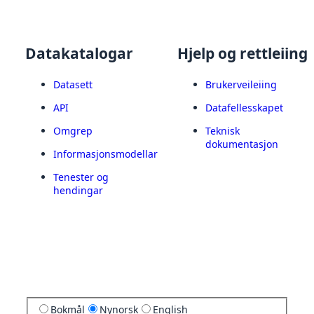
Datakatalogar
Hjelp og rettleiing
Datasett
Brukerveileiing
API
Datafellesskapet
Omgrep
Teknisk
dokumentasjon
Informasjonsmodellar
Tenester og
hendingar
Bokmål
Nynorsk
English