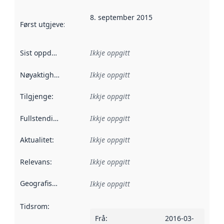
8. september 2015
Først utgjeve
:
Denne datoen seier når dataa i dette datasettet 
Sist oppdatert
:
Ikkje oppgitt
Nøyaktigheit
:
Ikkje oppgitt
Tilgjenge
:
Ikkje oppgitt
Fullstendigheit
:
Ikkje oppgitt
Aktualitet
:
Ikkje oppgitt
Relevans
:
Ikkje oppgitt
Geografisk område
:
Ikkje oppgitt
Tidsrom
:
Frå
:
2016-03-