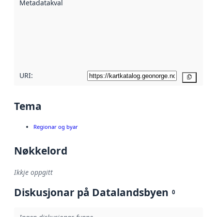
Metadatakvalitet
:
hjelp av
metadata.
Les meir om
metadatakvalitet
her
URI:
Kopier
Tema
Regionar og byar
Nøkkelord
Ikkje oppgitt
Diskusjonar på Datalandsbyen
0