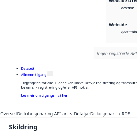
Webside DTE
bin
octet
Webside
bin
geotiff
Ingen registrerte API
Datasett
Allmenn tilgang
Tilgjengeleg for alle. Tilgang kan likevel krevje registrering og førespu
be om slik registrering og/eller API-nøklar.
Les meir om tilgangsnivå her
Oversikt
Distribusjonar og API-ar
Detaljar
Diskusjonar
RDF
5
0
Skildring