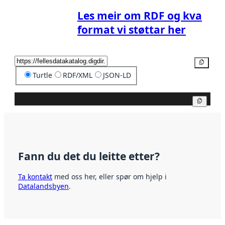
Les meir om RDF og kva
format vi støttar her
Kopier
Turtle
RDF/XML
JSON-LD
Kopier
Fann du det du leitte etter?
Ta kontakt
med oss her, eller spør om hjelp i
Datalandsbyen
.