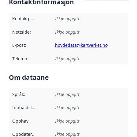
Kontaktinformasjon
Kontaktpunkt
:
Ikkje oppgitt
Nettside
:
Ikkje oppgitt
E-post
:
hoydedata@kartverket.no
Telefon
:
Ikkje oppgitt
Om dataane
Språk
:
Ikkje oppgitt
Innhaldsleverandørar
Ikkje oppgitt
:
Opphav
:
Ikkje oppgitt
Oppdateringsfrekvens
Ikkje oppgitt
: