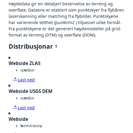
Høydedata gir en detaljert beskrivelse av terreng og
overflate. Dataene er etablert som punktskyer fra flybåren
laserskanning eller matching fra flybilder. Punktskyene
har varierende tetthet (punkt/m2 ) tilpasset ulike formål.
Fra punktskyene er det generert høydemodeller på grid-
format av terreng (DTM) og overflate (DOM).
Distribusjonar
5
Webside ZLAS
octet
bin
Last ned
Webside USGS DEM
octet
bin
Last ned
Webside
laz
vnd.laszip