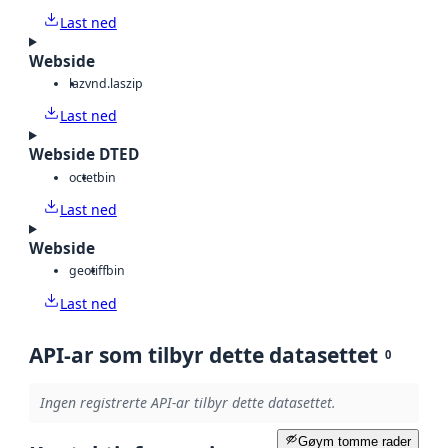
Last ned
Webside
laz
vnd.laszip
Last ned
Webside DTED
octet
bin
Last ned
Webside
geotiff
bin
Last ned
API-ar som tilbyr dette datasettet
0
Ingen registrerte API-ar tilbyr dette datasettet.
Gøym tomme rader