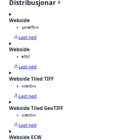
Distribusjonar
8
Webside
geotiff
bin
Last ned
Webside
tiff
tif
Last ned
Webside Tiled TIFF
octet
bin
Last ned
Webside Tiled GeoTIFF
octet
bin
Last ned
Webside ECW