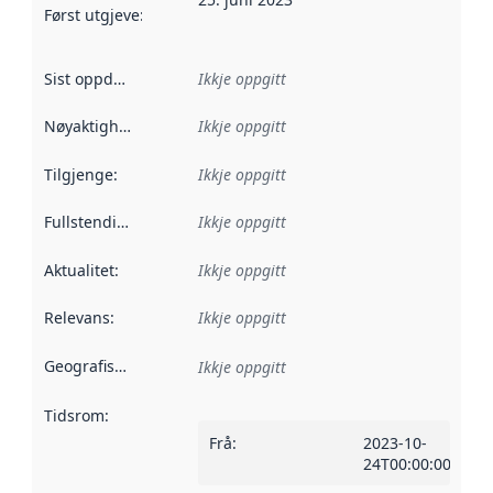
Først utgjeve
:
Denne datoen seier når dataa i dette datasettet 
Sist oppdatert
:
Ikkje oppgitt
Nøyaktigheit
:
Ikkje oppgitt
Tilgjenge
:
Ikkje oppgitt
Fullstendigheit
:
Ikkje oppgitt
Aktualitet
:
Ikkje oppgitt
Relevans
:
Ikkje oppgitt
Geografisk område
:
Ikkje oppgitt
Tidsrom
:
Frå
:
2023-10-
24T00:00:00Z