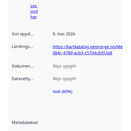
Les meir om
innhenting
her
Sist oppdatert
:
9. mai 2026
Landingsside
:
https://kartkatalog.geonorge.no/Metad
084c-4789-acb3-c5704c8353a8
Dokumentasjon
:
Ikkje oppgitt
Datasettype
:
Ikkje oppgitt
God (60%)
Metadatakvalitet
er ein indikator
på kor godt
datasettene er
beskrive ved
Metadatakvalitet
:
hjelp av
metadata.