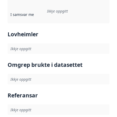
Ikkje oppgitt
I samsvar med
:
Referanse til ei implementeringsregel eller an
Lovheimler
Ikkje oppgitt
Omgrep brukte i datasettet
Ikkje oppgitt
Referansar
Ikkje oppgitt