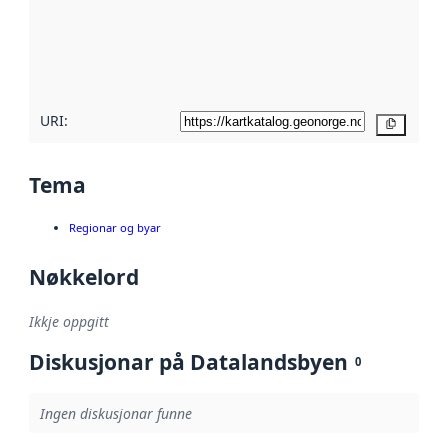
Les meir om
metadatakvalitet
her
URI:
Kopier
Tema
Regionar og byar
Nøkkelord
Ikkje oppgitt
Diskusjonar på Datalandsbyen
0
Ingen diskusjonar funne