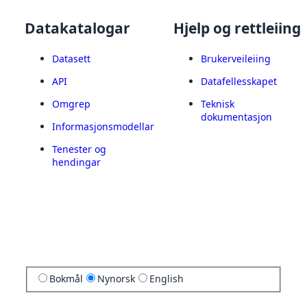
Datakatalogar
Hjelp og rettleiing
Datasett
Brukerveileiing
API
Datafellesskapet
Omgrep
Teknisk
dokumentasjon
Informasjonsmodellar
Tenester og
hendingar
Bokmål
Nynorsk
English