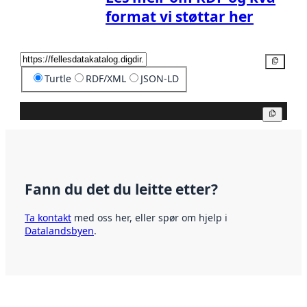
format vi støttar her
Kopier
Turtle
RDF/XML
JSON-LD
Kopier
Fann du det du leitte etter?
Ta kontakt
med oss her, eller spør om hjelp i
Datalandsbyen
.