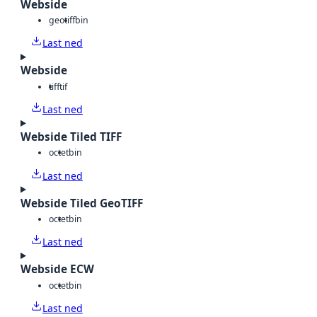
Webside
geotiff
bin
Last ned
Webside
tiff
tif
Last ned
Webside Tiled TIFF
octet
bin
Last ned
Webside Tiled GeoTIFF
octet
bin
Last ned
Webside ECW
octet
bin
Last ned