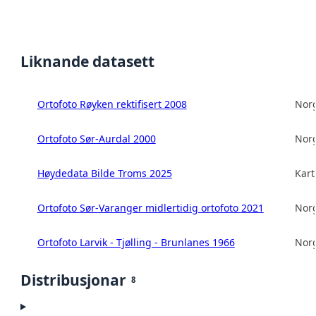
Liknande datasett
Ortofoto Røyken rektifisert 2008
Norg
Ortofoto Sør-Aurdal 2000
Norg
Høydedata Bilde Troms 2025
Kart
Ortofoto Sør-Varanger midlertidig ortofoto 2021
Norg
Ortofoto Larvik - Tjølling - Brunlanes 1966
Norg
Distribusjonar
8