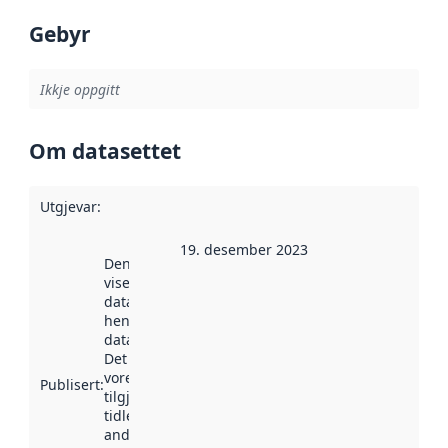
Gebyr
Ikkje oppgitt
Om datasettet
Utgjevar
:
19. desember 2023
Denne datoen
viser når
datasettet vart
henta inn av
data.norge.no.
Det kan ha
vore
Publisert
:
tilgjengeleg
tidlegare
andre stader.