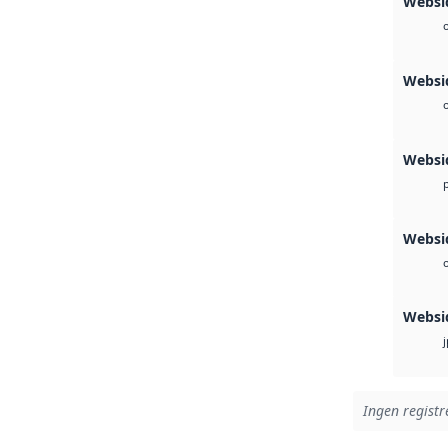
Websid
Websi
Websi
Websi
Websi
Ingen registre