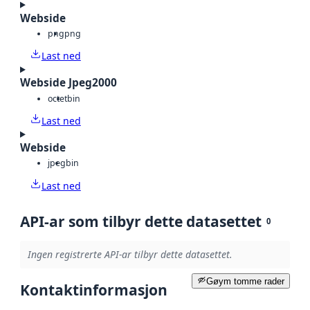
Webside
png
png
Last ned
Webside Jpeg2000
octet
bin
Last ned
Webside
jpeg
bin
Last ned
API-ar som tilbyr dette datasettet
0
Ingen registrerte API-ar tilbyr dette datasettet.
Gøym tomme rader
Kontaktinformasjon