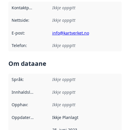
Kontaktpunkt
:
Ikkje oppgitt
Nettside
:
Ikkje oppgitt
E-post
:
info@kartverket.no
Telefon
:
Ikkje oppgitt
Om dataane
Språk
:
Ikkje oppgitt
Innhaldsleverandørar
Ikkje oppgitt
:
Opphav
:
Ikkje oppgitt
Oppdateringsfrekvens
Ikkje Planlagt
:
25. juni 2023