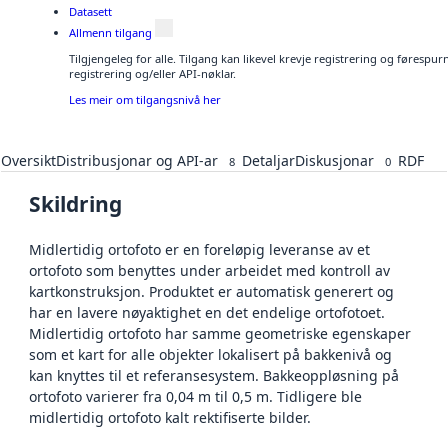
Datasett
Allmenn tilgang
Tilgjengeleg for alle. Tilgang kan likevel krevje registrering og førespu
registrering og/eller API-nøklar.
Les meir om tilgangsnivå her
Oversikt
Distribusjonar og API-ar
Detaljar
Diskusjonar
RDF
8
0
Skildring
Midlertidig ortofoto er en foreløpig leveranse av et
ortofoto som benyttes under arbeidet med kontroll av
kartkonstruksjon. Produktet er automatisk generert og
har en lavere nøyaktighet en det endelige ortofotoet.
Midlertidig ortofoto har samme geometriske egenskaper
som et kart for alle objekter lokalisert på bakkenivå og
kan knyttes til et referansesystem. Bakkeoppløsning på
ortofoto varierer fra 0,04 m til 0,5 m. Tidligere ble
midlertidig ortofoto kalt rektifiserte bilder.