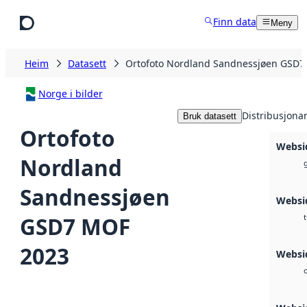
Hopp til hovudinnhald
Finn data
Meny
Heim
Datasett
Ortofoto Nordland Sandnessjøen GSD7
Norge i bilder
Distribusjona
Bruk datasett
Ortofoto
Websi
Nordland
g
Sandnessjøen
Websi
GSD7 MOF
t
2023
Websid